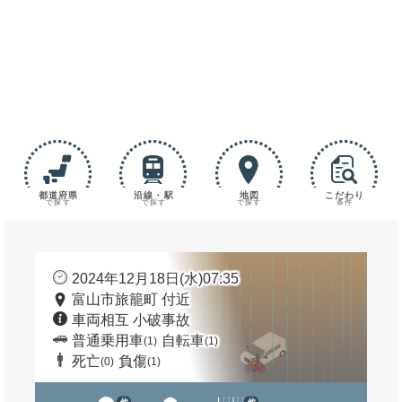
都道府県
沿線・駅
地図
こだわり
で探す
で探す
で探す
条件
2024年12月18日(水)07:35
富山市旅籠町 付近
車両相互 小破事故
普通乗用車
自転車
(1)
(1)
死亡
負傷
(0)
(1)
他
他