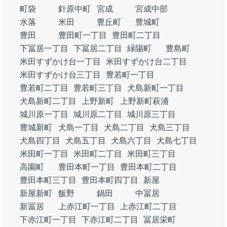
町袋
針原中町
宮成
宮成中部
水落
米田
豊丘町
豊城町
豊田
豊田町一丁目
豊田町二丁目
下冨居一丁目
下冨居二丁目
緑陽町
豊島町
米田すずかけ台一丁目
米田すずかけ台二丁目
米田すずかけ台三丁目
豊若町一丁目
豊若町二丁目
豊若町三丁目
犬島新町一丁目
犬島新町二丁目
上野新町
上野新町萩浦
城川原一丁目
城川原二丁目
城川原三丁目
豊城新町
犬島一丁目
犬島二丁目
犬島三丁目
犬島四丁目
犬島五丁目
犬島六丁目
犬島七丁目
米田町一丁目
米田町二丁目
米田町三丁目
高園町
豊田本町一丁目
豊田本町二丁目
豊田本町三丁目
豊田本町四丁目
新屋
新屋新町
飯野
鍋田
中冨居
新冨居
上赤江町一丁目
上赤江町二丁目
下赤江町一丁目
下赤江町二丁目
冨居栄町