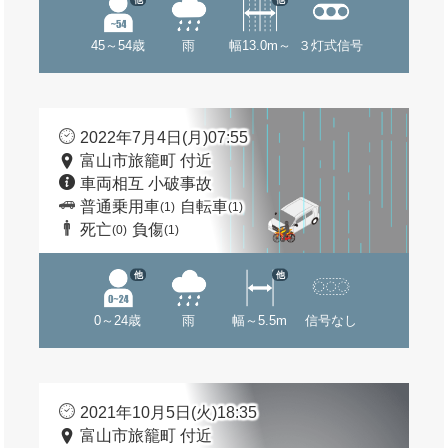
45～54歳
雨
幅13.0m～
３灯式信号
2022年7月4日(月)07:55
富山市旅籠町 付近
車両相互 小破事故
普通乗用車
自転車
(1)
(1)
死亡
負傷
(0)
(1)
他
他
0～24歳
雨
幅～5.5m
信号なし
2021年10月5日(火)18:35
富山市旅籠町 付近