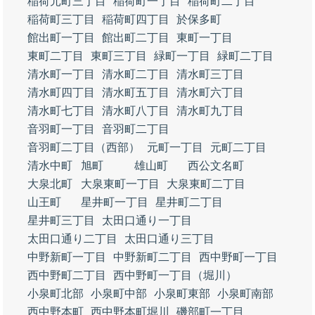
稲荷元町三丁目
稲荷町一丁目
稲荷町二丁目
稲荷町三丁目
稲荷町四丁目
於保多町
館出町一丁目
館出町二丁目
東町一丁目
東町二丁目
東町三丁目
緑町一丁目
緑町二丁目
清水町一丁目
清水町二丁目
清水町三丁目
清水町四丁目
清水町五丁目
清水町六丁目
清水町七丁目
清水町八丁目
清水町九丁目
音羽町一丁目
音羽町二丁目
音羽町二丁目（西部）
元町一丁目
元町二丁目
清水中町
旭町
雄山町
西公文名町
大泉北町
大泉東町一丁目
大泉東町二丁目
山王町
星井町一丁目
星井町二丁目
星井町三丁目
太田口通り一丁目
太田口通り二丁目
太田口通り三丁目
中野新町一丁目
中野新町二丁目
西中野町一丁目
西中野町二丁目
西中野町一丁目（堀川）
小泉町北部
小泉町中部
小泉町東部
小泉町南部
西中野本町
西中野本町堀川
磯部町一丁目