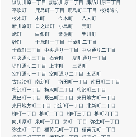
諏訪川原一丁目
諏訪川原二丁目
諏訪川原三丁目
平吹町
鹿島町一丁目
鹿島町二丁目
桜橋通り
桜木町
本町
今木町
八人町
新川原町
日之出町
小島町
荒町
蛯町
白銀町
常盤町
豊川町
砂町
千歳町一丁目
千歳町二丁目
千歳町三丁目
中央通り一丁目
中央通り二丁目
中央通り三丁目
石倉町
堤町通り一丁目
堤町通り二丁目
上本町
三番町
室町通り一丁目
室町通り二丁目
五番町
古鍛冶町
南新町
南田町一丁目
南田町二丁目
梅沢町一丁目
梅沢町二丁目
梅沢町三丁目
辰巳町一丁目
辰巳町二丁目
東田地方町一丁目
東田地方町二丁目
北新町一丁目
北新町二丁目
柳町一丁目
柳町二丁目
柳町三丁目
柳町四丁目
向川原町
泉町一丁目
泉町二丁目
弥生町一丁目
弥生町二丁目
稲荷元町一丁目
稲荷元町二丁目