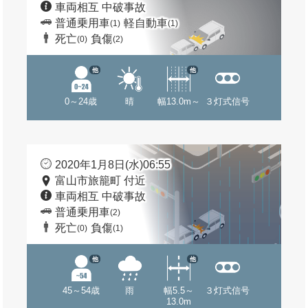
車両相互 中破事故
普通乗用車
軽自動車
(1)
(1)
死亡
負傷
(0)
(2)
他
他
0～24歳
晴
幅13.0m～
３灯式信号
2020年1月8日(水)06:55
富山市旅籠町 付近
車両相互 中破事故
普通乗用車
(2)
死亡
負傷
(0)
(1)
他
他
45～54歳
雨
幅5.5～
３灯式信号
13.0m