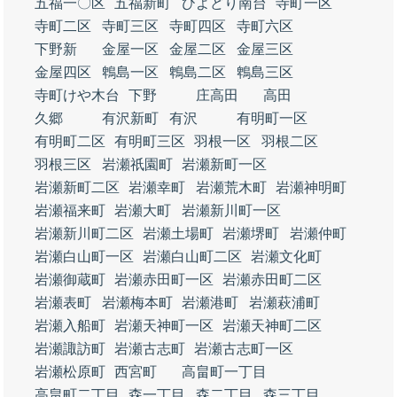
五福一〇区
五福新町
ひよどり南台
寺町一区
寺町二区
寺町三区
寺町四区
寺町六区
下野新
金屋一区
金屋二区
金屋三区
金屋四区
鵯島一区
鵯島二区
鵯島三区
寺町けや木台
下野
庄高田
高田
久郷
有沢新町
有沢
有明町一区
有明町二区
有明町三区
羽根一区
羽根二区
羽根三区
岩瀬祇園町
岩瀬新町一区
岩瀬新町二区
岩瀬幸町
岩瀬荒木町
岩瀬神明町
岩瀬福来町
岩瀬大町
岩瀬新川町一区
岩瀬新川町二区
岩瀬土場町
岩瀬堺町
岩瀬仲町
岩瀬白山町一区
岩瀬白山町二区
岩瀬文化町
岩瀬御蔵町
岩瀬赤田町一区
岩瀬赤田町二区
岩瀬表町
岩瀬梅本町
岩瀬港町
岩瀬萩浦町
岩瀬入船町
岩瀬天神町一区
岩瀬天神町二区
岩瀬諏訪町
岩瀬古志町
岩瀬古志町一区
岩瀬松原町
西宮町
高畠町一丁目
高畠町二丁目
森一丁目
森二丁目
森三丁目