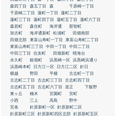
森四丁目
森五丁目
森
千原崎一丁目
千原崎二丁目
蓮町一丁目
蓮町二丁目
蓮町三丁目
蓮町四丁目
蓮町五丁目
蓮町六丁目
森若町
森住町
海岸通
那智町
加古町
海岸通新町
松浦町
田畑南部
田畑北部
東富山寿町一丁目
東富山寿町二丁目
東富山寿町三丁目
中田一丁目
中田二丁目
中田三丁目
住友町
田畑新町
晴海台
永久町
銀嶺町
浜黒崎一区
浜黒崎浜通り
浜黒崎本町
日方江一区
日方江二区
針日
横越
野田
平榎
古志町一丁目
古志町二丁目
古志町三丁目
古志町四丁目
古志町五丁目
古志町六丁目
道正
下飯野
東ヶ丘
楠木
宮園町
宮町
小西
三上
高島
野中
宮条
針原新町一区
針原新町二区
針原新町三区
針原新町四区北部
針原新町五区