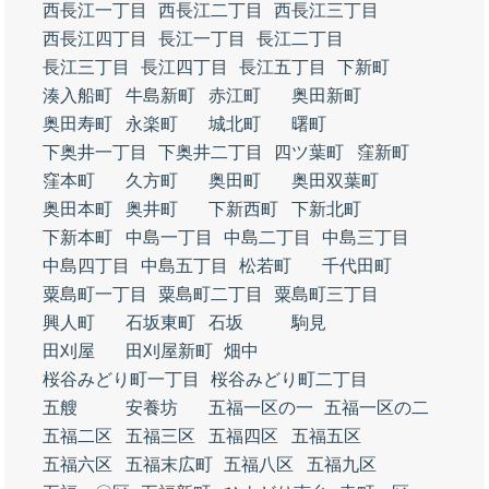
西長江一丁目
西長江二丁目
西長江三丁目
西長江四丁目
長江一丁目
長江二丁目
長江三丁目
長江四丁目
長江五丁目
下新町
湊入船町
牛島新町
赤江町
奥田新町
奥田寿町
永楽町
城北町
曙町
下奥井一丁目
下奥井二丁目
四ツ葉町
窪新町
窪本町
久方町
奥田町
奥田双葉町
奥田本町
奥井町
下新西町
下新北町
下新本町
中島一丁目
中島二丁目
中島三丁目
中島四丁目
中島五丁目
松若町
千代田町
粟島町一丁目
粟島町二丁目
粟島町三丁目
興人町
石坂東町
石坂
駒見
田刈屋
田刈屋新町
畑中
桜谷みどり町一丁目
桜谷みどり町二丁目
五艘
安養坊
五福一区の一
五福一区の二
五福二区
五福三区
五福四区
五福五区
五福六区
五福末広町
五福八区
五福九区