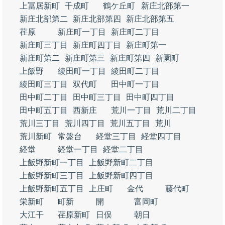
上冨居新町
千成町
鶴ケ丘町
新庄北部第一
新庄北部第二
新庄北部第四
新庄北部第五
荏原
新庄町一丁目
新庄町二丁目
新庄町三丁目
新庄町四丁目
新庄町第一
新庄町第二
新庄町第三
新庄町第四
新園町
上飯野
綾田町一丁目
綾田町二丁目
綾田町三丁目
双代町
田中町一丁目
田中町二丁目
田中町三丁目
田中町四丁目
田中町五丁目
西新庄
荒川一丁目
荒川二丁目
荒川三丁目
荒川四丁目
荒川五丁目
荒川
荒川新町
常盤台
経堂三丁目
経堂四丁目
経堂
経堂一丁目
経堂二丁目
上飯野新町一丁目
上飯野新町二丁目
上飯野新町三丁目
上飯野新町四丁目
上飯野新町五丁目
上庄町
金代
藤代町
栄新町
町新
開
富岡町
大江干
荏原新町
日俣
朝日