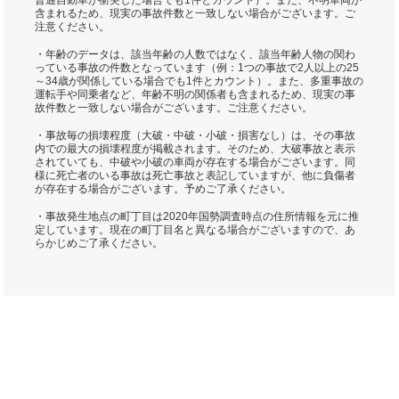
普通自動車が衝突した場合でも1件とカウント）。また、不明車両が
含まれるため、現実の事故件数と一致しない場合がございます。ご
注意ください。
・年齢のデータは、該当年齢の人数ではなく、該当年齢人物の関わ
っている事故の件数となっています（例：1つの事故で2人以上の25
～34歳が関係している場合でも1件とカウント）。また、多重事故の
運転手や同乗者など、年齢不明の関係者も含まれるため、現実の事
故件数と一致しない場合がございます。ご注意ください。
・事故毎の損壊程度（大破・中破・小破・損害なし）は、その事故
内での最大の損壊程度が掲載されます。そのため、大破事故と表示
されていても、中破や小破の車両が存在する場合がございます。同
様に死亡者のいる事故は死亡事故と表記していますが、他に負傷者
が存在する場合がございます。予めご了承ください。
・事故発生地点の町丁目は2020年国勢調査時点の住所情報を元に推
定しています。現在の町丁目名と異なる場合がございますので、あ
らかじめご了承ください。