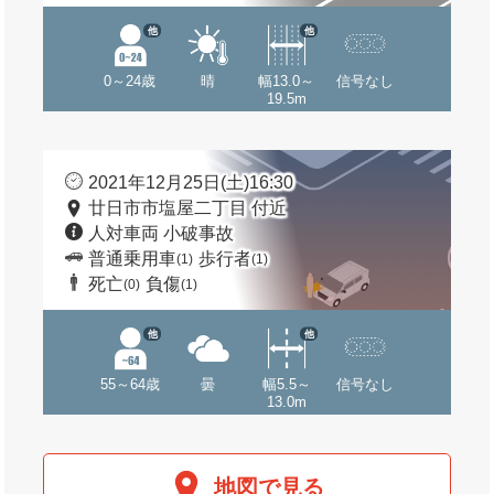
他
他
0～24歳
晴
幅13.0～
信号なし
19.5m
2021年12月25日(土)16:30
廿日市市塩屋二丁目 付近
人対車両 小破事故
普通乗用車
歩行者
(1)
(1)
死亡
負傷
(0)
(1)
他
他
55～64歳
曇
幅5.5～
信号なし
13.0m
地図で見る