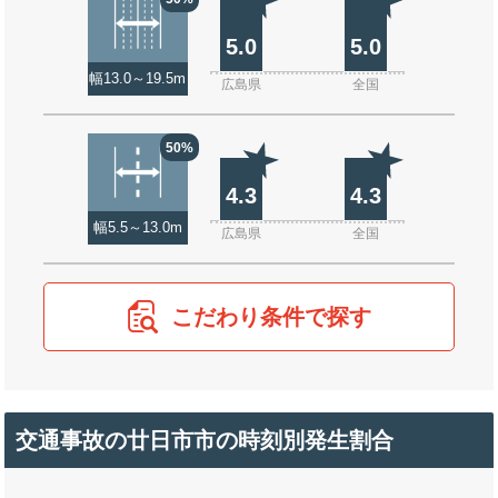
5.0
5.0
幅13.0～19.5m
広島県
全国
50%
4.3
4.3
幅5.5～13.0m
広島県
全国
こだわり条件で探す
交通事故の廿日市市の時刻別発生割合