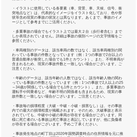
・イラストに使用している各要素（車、背景、車、天候、信号、衝
突地点など）は、代表的なイメージをイラスト化しており、色や形
状等含め現実の事故の状況とは異なります。あくまで、事故のイメ
ージとして参考までにご活用ください。
・多重事故の場合でもイラスト上では最大２台（歩行者含む）まで
しか表現されていません。詳細は事故の個別ページの文字情報をご
参照ください。
・車両種別のデータは、該当車両の数ではなく、該当車両種別の関
わっている事故の件数となっています（例：1つの事故で2台以上の
普通自動車が衝突した場合でも1件とカウント）。また、不明車両が
含まれるため、現実の事故件数と一致しない場合がございます。ご
注意ください。
・年齢のデータは、該当年齢の人数ではなく、該当年齢人物の関わ
っている事故の件数となっています（例：1つの事故で2人以上の25
～34歳が関係している場合でも1件とカウント）。また、多重事故の
運転手や同乗者など、年齢不明の関係者も含まれるため、現実の事
故件数と一致しない場合がございます。ご注意ください。
・事故毎の損壊程度（大破・中破・小破・損害なし）は、その事故
内での最大の損壊程度が掲載されます。そのため、大破事故と表示
されていても、中破や小破の車両が存在する場合がございます。同
様に死亡者のいる事故は死亡事故と表記していますが、他に負傷者
が存在する場合がございます。予めご了承ください。
・事故発生地点の町丁目は2020年国勢調査時点の住所情報を元に推