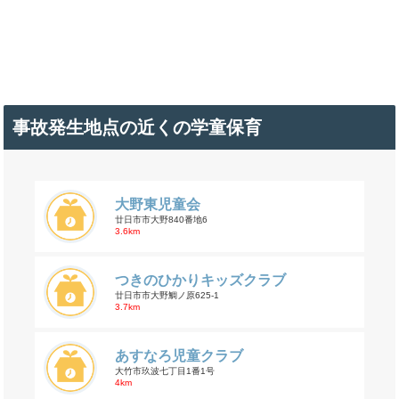
事故発生地点の近くの学童保育
大野東児童会
廿日市市大野840番地6
3.6km
つきのひかりキッズクラブ
廿日市市大野鯛ノ原625-1
3.7km
あすなろ児童クラブ
大竹市玖波七丁目1番1号
4km