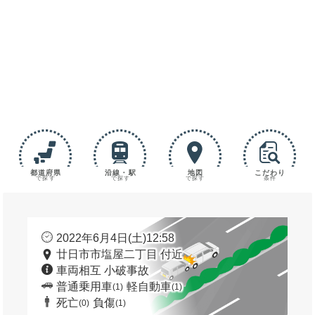
都道府県
沿線・駅
地図
こだわり
で探す
で探す
で探す
条件
2022年6月4日(土)12:58
廿日市市塩屋二丁目 付近
車両相互 小破事故
普通乗用車
軽自動車
(1)
(1)
死亡
負傷
(0)
(1)