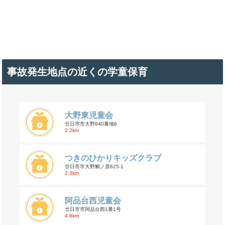
事故発生地点の近くの学童保育
大野東児童会
廿日市市大野840番地6
2.2km
つきのひかりキッズクラブ
廿日市市大野鯛ノ原625-1
2.3km
阿品台西児童会
廿日市市阿品台西1番1号
4.8km