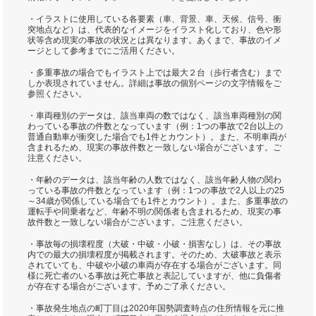
・イラストに使用している各要素（車、背景、車、天候、信号、衝
突地点など）は、代表的なイメージをイラスト化しており、色や形
状等含め現実の事故の状況とは異なります。あくまで、事故のイメ
ージとして参考までにご活用ください。
・多重事故の場合でもイラスト上では最大２台（歩行者含む）まで
しか表現されていません。詳細は事故の個別ページの文字情報をご
参照ください。
・車両種別のデータは、該当車両の数ではなく、該当車両種別の関
わっている事故の件数となっています（例：1つの事故で2台以上の
普通自動車が衝突した場合でも1件とカウント）。また、不明車両が
含まれるため、現実の事故件数と一致しない場合がございます。ご
注意ください。
・年齢のデータは、該当年齢の人数ではなく、該当年齢人物の関わ
っている事故の件数となっています（例：1つの事故で2人以上の25
～34歳が関係している場合でも1件とカウント）。また、多重事故の
運転手や同乗者など、年齢不明の関係者も含まれるため、現実の事
故件数と一致しない場合がございます。ご注意ください。
・事故毎の損壊程度（大破・中破・小破・損害なし）は、その事故
内での最大の損壊程度が掲載されます。そのため、大破事故と表示
されていても、中破や小破の車両が存在する場合がございます。同
様に死亡者のいる事故は死亡事故と表記していますが、他に負傷者
が存在する場合がございます。予めご了承ください。
・事故発生地点の町丁目は2020年国勢調査時点の住所情報を元に推