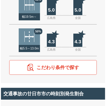
5.0
5.0
幅19.5m～
広島県
全国
50%
4.3
4.3
幅5.5～13.0m
広島県
全国
こだわり条件で探す
交通事故の廿日市市の時刻別発生割合