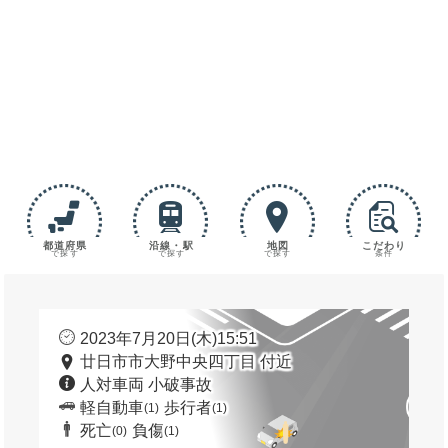
都道府県
沿線・駅
地図
こだわり
で探す
で探す
で探す
条件
2023年7月20日(木)15:51
廿日市市大野中央四丁目 付近
人対車両 小破事故
軽自動車
歩行者
(1)
(1)
死亡
負傷
(0)
(1)