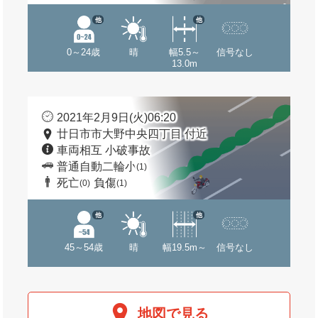
他
他
0～24歳
晴
幅5.5～
信号なし
13.0m
2021年2月9日(火)06:20
廿日市市大野中央四丁目 付近
車両相互 小破事故
普通自動二輪小
(1)
死亡
負傷
(0)
(1)
他
他
45～54歳
晴
幅19.5m～
信号なし
地図で見る