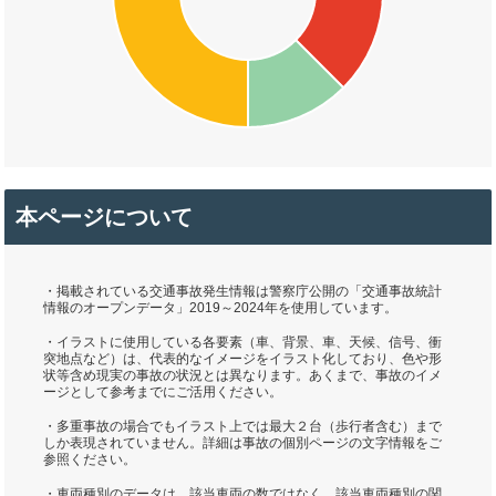
本ページについて
・掲載されている交通事故発生情報は警察庁公開の「交通事故統計
情報のオープンデータ」2019～2024年を使用しています。
・イラストに使用している各要素（車、背景、車、天候、信号、衝
突地点など）は、代表的なイメージをイラスト化しており、色や形
状等含め現実の事故の状況とは異なります。あくまで、事故のイメ
ージとして参考までにご活用ください。
・多重事故の場合でもイラスト上では最大２台（歩行者含む）まで
しか表現されていません。詳細は事故の個別ページの文字情報をご
参照ください。
・車両種別のデータは、該当車両の数ではなく、該当車両種別の関