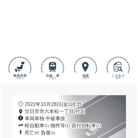
都道府県
沿線・駅
地図
こだわり
で探す
で探す
で探す
条件
2022年10月28日(金)18:35
廿日市市六本松一丁目 付近
車両単独 中破事故
軽自動車
物件等
原付自転車
(1)
(1)
(1)
死亡
負傷
(0)
(1)