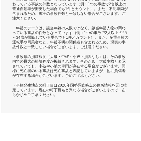
わっている事故の件数となっています（例：1つの事故で2台以上の
普通自動車が衝突した場合でも1件とカウント）。また、不明車両が
含まれるため、現実の事故件数と一致しない場合がございます。ご
注意ください。
・年齢のデータは、該当年齢の人数ではなく、該当年齢人物の関わ
っている事故の件数となっています（例：1つの事故で2人以上の25
～34歳が関係している場合でも1件とカウント）。また、多重事故の
運転手や同乗者など、年齢不明の関係者も含まれるため、現実の事
故件数と一致しない場合がございます。ご注意ください。
・事故毎の損壊程度（大破・中破・小破・損害なし）は、その事故
内での最大の損壊程度が掲載されます。そのため、大破事故と表示
されていても、中破や小破の車両が存在する場合がございます。同
様に死亡者のいる事故は死亡事故と表記していますが、他に負傷者
が存在する場合がございます。予めご了承ください。
・事故発生地点の町丁目は2020年国勢調査時点の住所情報を元に推
定しています。現在の町丁目名と異なる場合がございますので、あ
らかじめご了承ください。