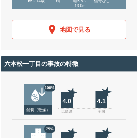
65～74歳
晴
幅5.5～
信号なし
13.0m
地図で見る
六本松一丁目の事故の特徴
100%
4.0
4.1
舗装（乾燥）
広島県
全国
75%