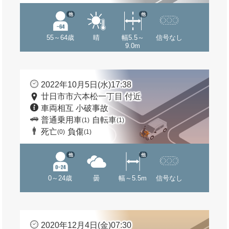
他
他
55～64歳
晴
幅5.5～
信号なし
9.0m
2022年10月5日(水)17:38
廿日市市六本松一丁目 付近
車両相互 小破事故
普通乗用車
自転車
(1)
(1)
死亡
負傷
(0)
(1)
他
他
0～24歳
曇
幅～5.5m
信号なし
2020年12月4日(金)07:30