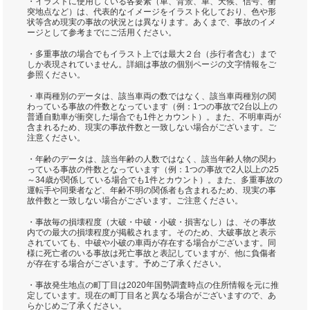
・イラストに使用している各要素（車、背景、車、天候、信号、衝
突地点など）は、代表的なイメージをイラスト化しており、色や形
状等含め現実の事故の状況とは異なります。あくまで、事故のイメ
ージとして参考までにご活用ください。
・多重事故の場合でもイラスト上では最大２台（歩行者含む）まで
しか表現されていません。詳細は事故の個別ページの文字情報をご
参照ください。
・車両種別のデータは、該当車両の数ではなく、該当車両種別の関
わっている事故の件数となっています（例：1つの事故で2台以上の
普通自動車が衝突した場合でも1件とカウント）。また、不明車両が
含まれるため、現実の事故件数と一致しない場合がございます。ご
注意ください。
・年齢のデータは、該当年齢の人数ではなく、該当年齢人物の関わ
っている事故の件数となっています（例：1つの事故で2人以上の25
～34歳が関係している場合でも1件とカウント）。また、多重事故の
運転手や同乗者など、年齢不明の関係者も含まれるため、現実の事
故件数と一致しない場合がございます。ご注意ください。
・事故毎の損壊程度（大破・中破・小破・損害なし）は、その事故
内での最大の損壊程度が掲載されます。そのため、大破事故と表示
されていても、中破や小破の車両が存在する場合がございます。同
様に死亡者のいる事故は死亡事故と表記していますが、他に負傷者
が存在する場合がございます。予めご了承ください。
・事故発生地点の町丁目は2020年国勢調査時点の住所情報を元に推
定しています。現在の町丁目名と異なる場合がございますので、あ
らかじめご了承ください。