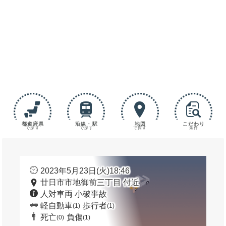
都道府県
沿線・駅
地図
こだわり
で探す
で探す
で探す
条件
2023年5月23日(火)18:46
廿日市市地御前三丁目 付近
人対車両 小破事故
軽自動車
歩行者
(1)
(1)
死亡
負傷
(0)
(1)