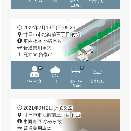
25～34歳
晴
幅5.5～
信号なし
13.0m
2022年2月13日(日)09:26
廿日市市地御前三丁目 付近
車両相互 小破事故
普通乗用車
(2)
死亡
負傷
(0)
(1)
他
他
0～24歳
雨
幅9.0～
信号なし
13.0m
2021年9月2日(木)06:22
廿日市市地御前三丁目 付近
車両相互 小破事故
普通乗用車
(2)