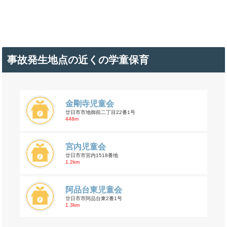
事故発生地点の近くの学童保育
金剛寺児童会
廿日市市地御前二丁目22番1号
448m
宮内児童会
廿日市市宮内1518番地
1.2km
阿品台東児童会
廿日市市阿品台東2番1号
1.3km