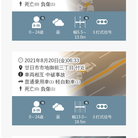
死亡
負傷
(0)
(1)
他
他
0～24歳
曇
幅5.5～
３灯式信号
13.0m
2021年8月20日(金)06:33
廿日市市地御前三丁目 付近
車両相互 中破事故
普通乗用車
軽自動車
(1)
(1)
死亡
負傷
(0)
(1)
他
他
0～24歳
曇
幅13.0～
３灯式信号
19.5m