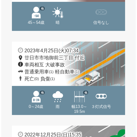
他
45～54歳
晴
信号なし
2023年4月25日(火)07:34
廿日市市地御前三丁目 付近
車両相互 大破事故
普通乗用車
軽自動車
(1)
(1)
死亡
負傷
(0)
(1)
他
他
0～24歳
雨
幅13.0～
３灯式信号
19.5m
2022年12月25日(日)15:35