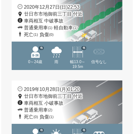
2020年12月27日(日)22:53
廿日市市地御前三丁目 付近
車両相互 中破事故
普通乗用車
軽自動車
(1)
(1)
死亡
負傷
(1)
(0)
他
他
0～24歳
雨
幅13.0～
信号なし
19.5m
2019年10月28日(月)01:20
廿日市市地御前三丁目 付近
車両相互 小破事故
普通乗用車
(2)
死亡
負傷
(0)
(1)
他
他