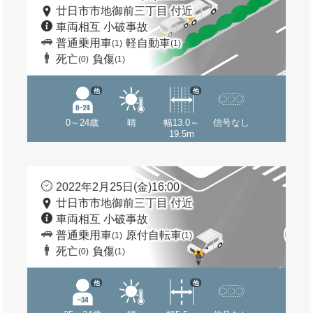
廿日市市地御前三丁目 付近
車両相互 小破事故
普通乗用車
軽自動車
(1)
(1)
死亡
負傷
(0)
(1)
他
他
0～24歳
晴
幅13.0～
信号なし
19.5m
2022年2月25日(金)16:00
廿日市市地御前三丁目 付近
車両相互 小破事故
普通乗用車
原付自転車
(1)
(1)
死亡
負傷
(0)
(1)
他
他