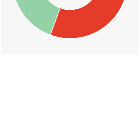
丁目一覧
可愛
須賀
天神
駅前
桜尾本町
桜尾一丁目
桜尾二丁目
桜尾三丁目
木材港北
木材港南
佐方
佐方一丁目
佐方二丁目
佐方三丁目
佐方四丁目
山陽園
佐方本町
城内一丁目
城内二丁目
城内三丁目
大東
本町
住吉一丁目
住吉二丁目
新宮一丁目
新宮二丁目
下平良
下平良一丁目