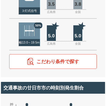
3.5
3.8
３灯式信号
広島県
全国
50%
5.0
5.0
幅13.0～19.5m
広島県
全国
こだわり条件で探す
交通事故の廿日市市の時刻別発生割合