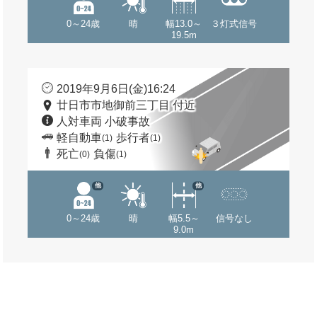
0～24歳
晴
幅13.0～
３灯式信号
19.5m
2019年9月6日(金)16:24
廿日市市地御前三丁目 付近
人対車両 小破事故
軽自動車
歩行者
(1)
(1)
死亡
負傷
(0)
(1)
他
他
0～24歳
晴
幅5.5～
信号なし
9.0m