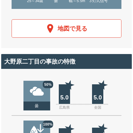
25～34歳
曇
幅～5.5m
３灯式信号
地図で見る
大野原二丁目の事故の特徴
50%
5.0
5.0
曇
広島県
全国
100%