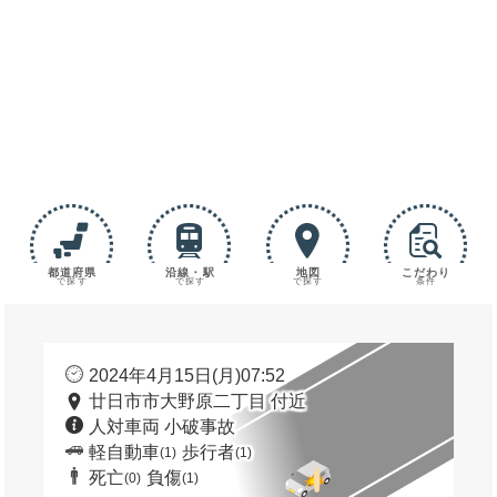
都道府県
沿線・駅
地図
こだわり
で探す
で探す
で探す
条件
2024年4月15日(月)07:52
廿日市市大野原二丁目 付近
人対車両 小破事故
軽自動車
歩行者
(1)
(1)
死亡
負傷
(0)
(1)