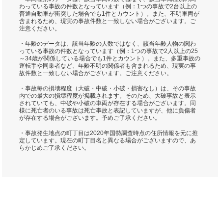
わっている事故の件数となっています（例：1つの事故で2台以上の
普通自動車が衝突した場合でも1件とカウント）。また、不明車両が
含まれるため、現実の事故件数と一致しない場合がございます。ご
注意ください。
・年齢のデータは、該当年齢の人数ではなく、該当年齢人物の関わ
っている事故の件数となっています（例：1つの事故で2人以上の25
～34歳が関係している場合でも1件とカウント）。また、多重事故の
運転手や同乗者など、年齢不明の関係者も含まれるため、現実の事
故件数と一致しない場合がございます。ご注意ください。
・事故毎の損壊程度（大破・中破・小破・損害なし）は、その事故
内での最大の損壊程度が掲載されます。そのため、大破事故と表示
されていても、中破や小破の車両が存在する場合がございます。同
様に死亡者のいる事故は死亡事故と表記していますが、他に負傷者
が存在する場合がございます。予めご了承ください。
・事故発生地点の町丁目は2020年国勢調査時点の住所情報を元に推
定しています。現在の町丁目名と異なる場合がございますので、あ
らかじめご了承ください。