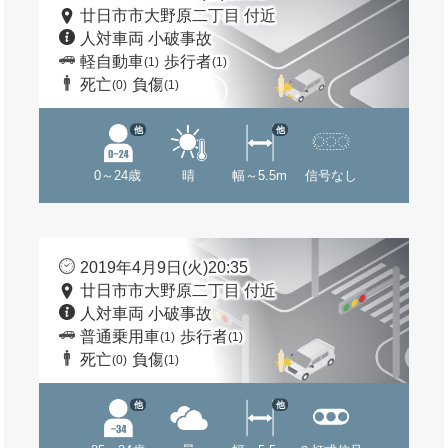
廿日市市大野原二丁目 付近
人対車両 小破事故
軽自動車
歩行者
(1)
(1)
死亡
負傷
(0)
(1)
他
他
0～24歳
晴
幅～5.5m
信号なし
2019年4月9日(火)20:35
廿日市市大野原二丁目 付近
人対車両 小破事故
普通乗用車
歩行者
(1)
(1)
死亡
負傷
(0)
(1)
他
他