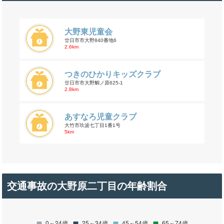
大野東児童会
廿日市市大野840番地6
2.6km
つきのひかりキッズクラブ
廿日市市大野鯛ノ原625-1
2.8km
あすなろ児童クラブ
大竹市玖波七丁目1番1号
5km
交通事故の大野原二丁目の年齢割合