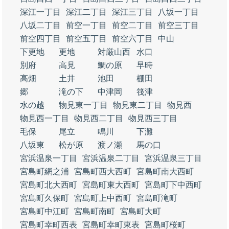
深江一丁目
深江二丁目
深江三丁目
八坂一丁目
八坂二丁目
前空一丁目
前空二丁目
前空三丁目
前空四丁目
前空五丁目
前空六丁目
中山
下更地
更地
対厳山西
水口
別府
高見
鯛の原
早時
高畑
土井
池田
棚田
郷
滝の下
中津岡
筏津
水の越
物見東一丁目
物見東二丁目
物見西
物見西一丁目
物見西二丁目
物見西三丁目
毛保
尾立
鳴川
下灘
八坂東
松が原
渡ノ瀬
馬の口
宮浜温泉一丁目
宮浜温泉二丁目
宮浜温泉三丁目
宮島町網之浦
宮島町西大西町
宮島町南大西町
宮島町北大西町
宮島町東大西町
宮島町下中西町
宮島町久保町
宮島町上中西町
宮島町滝町
宮島町中江町
宮島町南町
宮島町大町
宮島町幸町西表
宮島町幸町東表
宮島町桜町