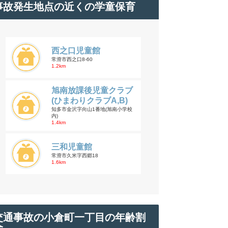
事故発生地点の近くの学童保育
西之口児童館
常滑市西之口8-60
1.2km
旭南放課後児童クラブ
(ひまわりクラブA,B)
知多市金沢字向山1番地(旭南小学校
内)
1.4km
三和児童館
常滑市久米字西郷18
1.6km
交通事故の小倉町一丁目の年齢割
合