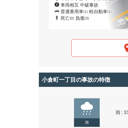
車両相互 中破事故
普通乗用車
軽自動車
(1)
(1)
死亡
負傷
(0)
(3)
小倉町一丁目の事故の特徴
雨 : 3
雨