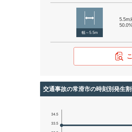
5.5m
50.0
幅～5.5m
交通事故の常滑市の時刻別発生割