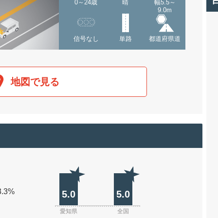
0～24歳
晴
幅5.5～
9.0m
信号なし
単路
都道府県道
地図で見る
3.3%
5.0
5.0
愛知県
全国