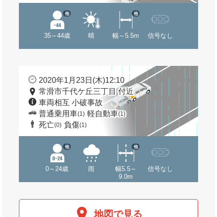
他
他
35～44歳
晴
幅～5.5m
信号なし
2020年1月23日(木)12:10
常滑市千代ケ丘三丁目 付近
車両相互 小破事故
普通乗用車
軽自動車
(1)
(1)
死亡
負傷
(0)
(1)
他
他
0～24歳
雨
幅5.5～
信号なし
9.0m
地図で見る