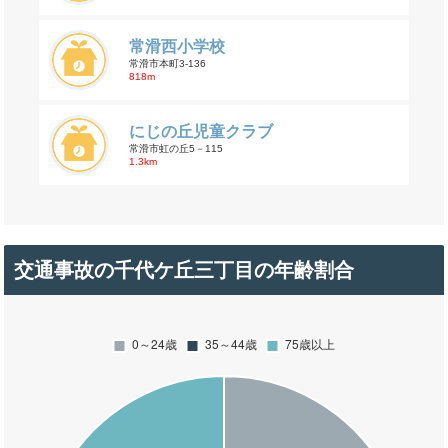
常滑西小学校
常滑市本町3-136
818m
にじの丘児童クラブ
常滑市虹の丘5－115
1.3km
交通事故の千代ケ丘三丁目の年齢割合