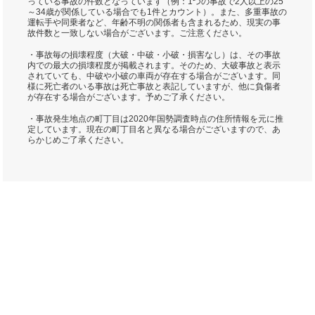
っている事故の件数となっています（例：1つの事故で2人以上の25
～34歳が関係している場合でも1件とカウント）。また、多重事故の
運転手や同乗者など、年齢不明の関係者も含まれるため、現実の事
故件数と一致しない場合がございます。ご注意ください。
・事故毎の損壊程度（大破・中破・小破・損害なし）は、その事故
内での最大の損壊程度が掲載されます。そのため、大破事故と表示
されていても、中破や小破の車両が存在する場合がございます。同
様に死亡者のいる事故は死亡事故と表記していますが、他に負傷者
が存在する場合がございます。予めご了承ください。
・事故発生地点の町丁目は2020年国勢調査時点の住所情報を元に推
定しています。現在の町丁目名と異なる場合がございますので、あ
らかじめご了承ください。