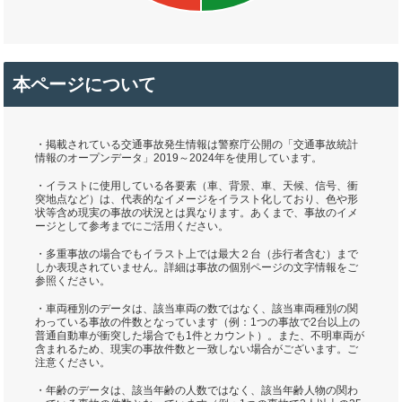
本ページについて
・掲載されている交通事故発生情報は警察庁公開の「交通事故統計
情報のオープンデータ」2019～2024年を使用しています。
・イラストに使用している各要素（車、背景、車、天候、信号、衝
突地点など）は、代表的なイメージをイラスト化しており、色や形
状等含め現実の事故の状況とは異なります。あくまで、事故のイメ
ージとして参考までにご活用ください。
・多重事故の場合でもイラスト上では最大２台（歩行者含む）まで
しか表現されていません。詳細は事故の個別ページの文字情報をご
参照ください。
・車両種別のデータは、該当車両の数ではなく、該当車両種別の関
わっている事故の件数となっています（例：1つの事故で2台以上の
普通自動車が衝突した場合でも1件とカウント）。また、不明車両が
含まれるため、現実の事故件数と一致しない場合がございます。ご
注意ください。
・年齢のデータは、該当年齢の人数ではなく、該当年齢人物の関わ