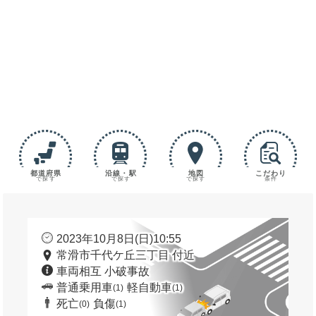
都道府県
沿線・駅
地図
こだわり
で探す
で探す
で探す
条件
2023年10月8日(日)10:55
常滑市千代ケ丘三丁目 付近
車両相互 小破事故
普通乗用車
軽自動車
(1)
(1)
死亡
負傷
(0)
(1)