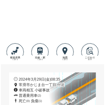
都道府県
沿線・駅
地図
こだわり
で探す
で探す
で探す
条件
2024年3月29日(金)08:35
常滑市かじま台一丁目 付近
車両相互 小破事故
普通乗用車
(2)
死亡
負傷
(0)
(1)