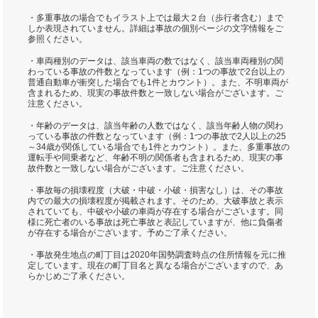
・多重事故の場合でもイラスト上では最大２台（歩行者含む）まで
しか表現されていません。詳細は事故の個別ページの文字情報をご
参照ください。
・車両種別のデータは、該当車両の数ではなく、該当車両種別の関
わっている事故の件数となっています（例：1つの事故で2台以上の
普通自動車が衝突した場合でも1件とカウント）。また、不明車両が
含まれるため、現実の事故件数と一致しない場合がございます。ご
注意ください。
・年齢のデータは、該当年齢の人数ではなく、該当年齢人物の関わ
っている事故の件数となっています（例：1つの事故で2人以上の25
～34歳が関係している場合でも1件とカウント）。また、多重事故の
運転手や同乗者など、年齢不明の関係者も含まれるため、現実の事
故件数と一致しない場合がございます。ご注意ください。
・事故毎の損壊程度（大破・中破・小破・損害なし）は、その事故
内での最大の損壊程度が掲載されます。そのため、大破事故と表示
されていても、中破や小破の車両が存在する場合がございます。同
様に死亡者のいる事故は死亡事故と表記していますが、他に負傷者
が存在する場合がございます。予めご了承ください。
・事故発生地点の町丁目は2020年国勢調査時点の住所情報を元に推
定しています。現在の町丁目名と異なる場合がございますので、あ
らかじめご了承ください。