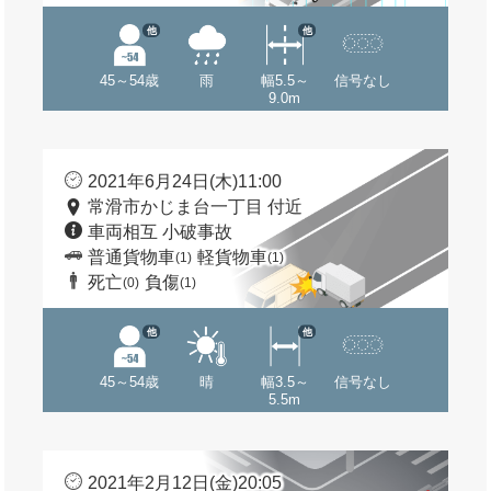
他
他
45～54歳
雨
幅5.5～
信号なし
9.0m
2021年6月24日(木)11:00
常滑市かじま台一丁目 付近
車両相互 小破事故
普通貨物車
軽貨物車
(1)
(1)
死亡
負傷
(0)
(1)
他
他
45～54歳
晴
幅3.5～
信号なし
5.5m
2021年2月12日(金)20:05