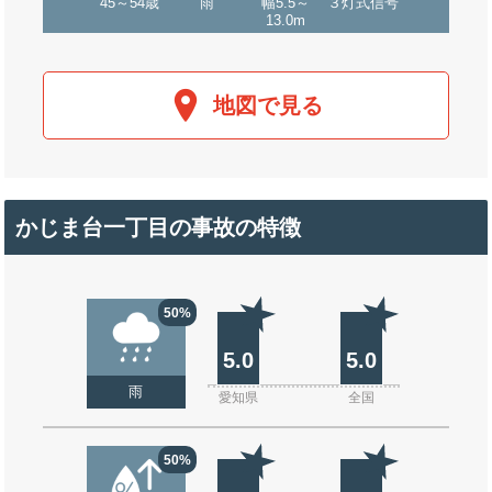
45～54歳
雨
幅5.5～
３灯式信号
13.0m
地図で見る
かじま台一丁目の事故の特徴
50%
5.0
5.0
雨
愛知県
全国
50%