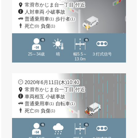
常滑市かじま台一丁目 付近
人対車両 小破事故
普通乗用車
歩行者
(1)
(1)
死亡
負傷
(0)
(1)
他
他
25～34歳
晴
幅5.5～
３灯式信号
13.0m
2020年6月11日(木)10:40
常滑市かじま台一丁目 付近
車両相互 小破事故
普通乗用車
自転車
(1)
(1)
死亡
負傷
(0)
(1)
他
他