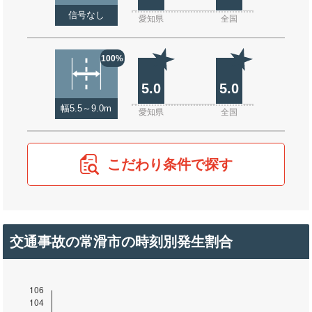
信号なし
愛知県
全国
100%
5.0
5.0
幅5.5～9.0m
愛知県
全国
こだわり条件で探す
交通事故の常滑市の時刻別発生割合