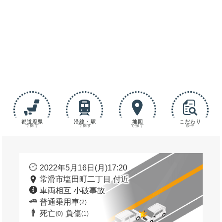
都道府県
沿線・駅
地図
こだわり
で探す
で探す
で探す
条件
2022年5月16日(月)17:20
常滑市塩田町二丁目 付近
車両相互 小破事故
普通乗用車
(2)
死亡
負傷
(0)
(1)