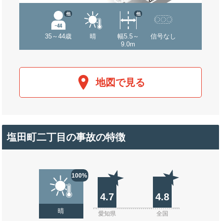
他
他
35～44歳
晴
幅5.5～
信号なし
9.0m
地図で見る
塩田町二丁目の事故の特徴
100%
4.7
4.8
晴
愛知県
全国