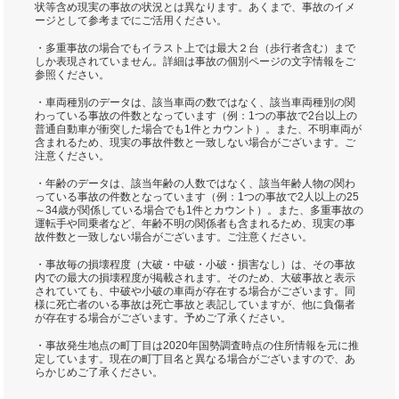
状等含め現実の事故の状況とは異なります。あくまで、事故のイメ
ージとして参考までにご活用ください。
・多重事故の場合でもイラスト上では最大２台（歩行者含む）まで
しか表現されていません。詳細は事故の個別ページの文字情報をご
参照ください。
・車両種別のデータは、該当車両の数ではなく、該当車両種別の関
わっている事故の件数となっています（例：1つの事故で2台以上の
普通自動車が衝突した場合でも1件とカウント）。また、不明車両が
含まれるため、現実の事故件数と一致しない場合がございます。ご
注意ください。
・年齢のデータは、該当年齢の人数ではなく、該当年齢人物の関わ
っている事故の件数となっています（例：1つの事故で2人以上の25
～34歳が関係している場合でも1件とカウント）。また、多重事故の
運転手や同乗者など、年齢不明の関係者も含まれるため、現実の事
故件数と一致しない場合がございます。ご注意ください。
・事故毎の損壊程度（大破・中破・小破・損害なし）は、その事故
内での最大の損壊程度が掲載されます。そのため、大破事故と表示
されていても、中破や小破の車両が存在する場合がございます。同
様に死亡者のいる事故は死亡事故と表記していますが、他に負傷者
が存在する場合がございます。予めご了承ください。
・事故発生地点の町丁目は2020年国勢調査時点の住所情報を元に推
定しています。現在の町丁目名と異なる場合がございますので、あ
らかじめご了承ください。