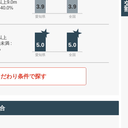
以上9.0m
3.9
3.9
 40.0%
愛知県
全国
m以上
m未満 :
5.0
5.0
%
愛知県
全国
こだわり条件で探す
合