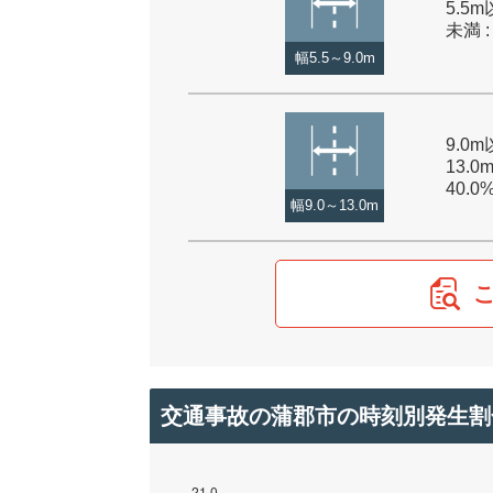
5.5m
未満 :
幅5.5～9.0m
9.0
13.0
40.0
幅9.0～13.0m
交通事故の蒲郡市の時刻別発生割