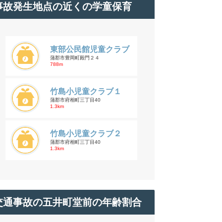
事故発生地点の近くの学童保育
東部公民館児童クラブ
蒲郡市豊岡町殿門２４
788m
竹島小児童クラブ１
蒲郡市府相町三丁目40
1.3km
竹島小児童クラブ２
蒲郡市府相町三丁目40
1.3km
交通事故の五井町堂前の年齢割合