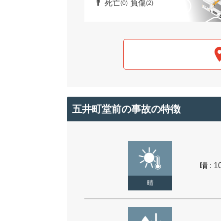
死亡
負傷
(0)
(2)
五井町堂前の事故の特徴
晴 : 1
晴