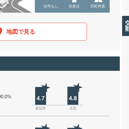
信号なし
交差点
市町村道
地図で見る
00.0%
4.7
4.8
愛知県
全国