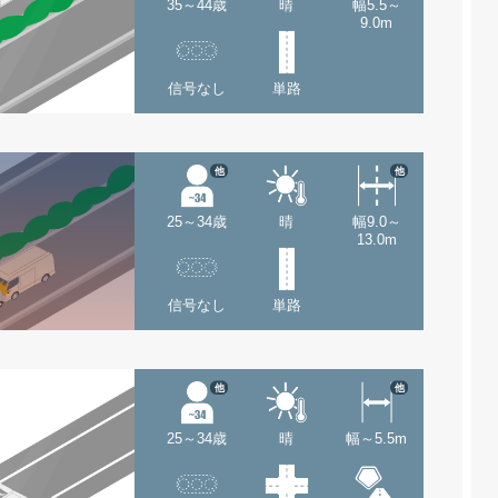
35～44歳
晴
幅5.5～
9.0m
信号なし
単路
他
他
25～34歳
晴
幅9.0～
13.0m
信号なし
単路
他
他
25～34歳
晴
幅～5.5m