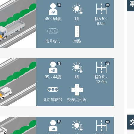
他
他
45～54歳
晴
幅5.5～
9.0m
信号なし
単路
他
他
35～44歳
晴
幅9.0～
13.0m
３灯式信号
交差点付近
他
他