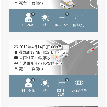
死亡
負傷
(0)
(1)
他
他
0～24歳
晴
幅～5.5m
信号なし
2019年4月14日(日)09:05
蒲郡市形原町北双太山 付近
車両相互 中破事故
普通乗用車
軽貨物車
(1)
(1)
死亡
負傷
(0)
(1)
他
他
35～44歳
晴
幅5.5～
３灯式信号
13.0m