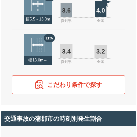
3.6
4.0
幅5.5～13.0m
愛知県
全国
11%
3.4
3.2
幅13.0m～
愛知県
全国
こだわり条件で探す
交通事故の蒲郡市の時刻別発生割合