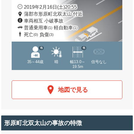
2019年2月16日(土)20:55
蒲郡市形原町北双太山 付近
車両相互 小破事故
普通乗用車
軽自動車
(1)
(1)
死亡
負傷
(0)
(3)
他
他
35～44歳
晴
幅13.0～
信号なし
19.5m
地図で見る
形原町北双太山の事故の特徴