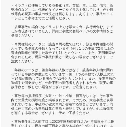
・イラストに使用している各要素（車、背景、車、天候、信号、衝
突地点など）は、代表的なイメージをイラスト化しており、色や形
状等含め現実の事故の状況とは異なります。あくまで、事故のイメ
ージとして参考までにご活用ください。
・多重事故の場合でもイラスト上では最大２台（歩行者含む）まで
しか表現されていません。詳細は事故の個別ページの文字情報をご
参照ください。
・車両種別のデータは、該当車両の数ではなく、該当車両種別の関
わっている事故の件数となっています（例：1つの事故で2台以上の
普通自動車が衝突した場合でも1件とカウント）。また、不明車両が
含まれるため、現実の事故件数と一致しない場合がございます。ご
注意ください。
・年齢のデータは、該当年齢の人数ではなく、該当年齢人物の関わ
っている事故の件数となっています（例：1つの事故で2人以上の25
～34歳が関係している場合でも1件とカウント）。また、多重事故の
運転手や同乗者など、年齢不明の関係者も含まれるため、現実の事
故件数と一致しない場合がございます。ご注意ください。
・事故毎の損壊程度（大破・中破・小破・損害なし）は、その事故
内での最大の損壊程度が掲載されます。そのため、大破事故と表示
されていても、中破や小破の車両が存在する場合がございます。同
様に死亡者のいる事故は死亡事故と表記していますが、他に負傷者
が存在する場合がございます。予めご了承ください。
・事故発生地点の町丁目は2020年国勢調査時点の住所情報を元に推
定しています。現在の町丁目名と異なる場合がございますので、あ