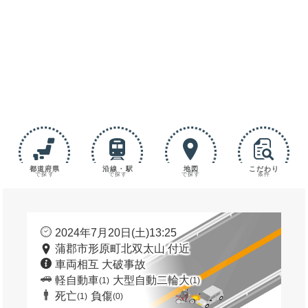
都道府県
沿線・駅
地図
こだわり
で探す
で探す
で探す
条件
2024年7月20日(土)13:25
蒲郡市形原町北双太山 付近
車両相互 大破事故
軽自動車
大型自動二輪大
(1)
(1)
死亡
負傷
(1)
(0)