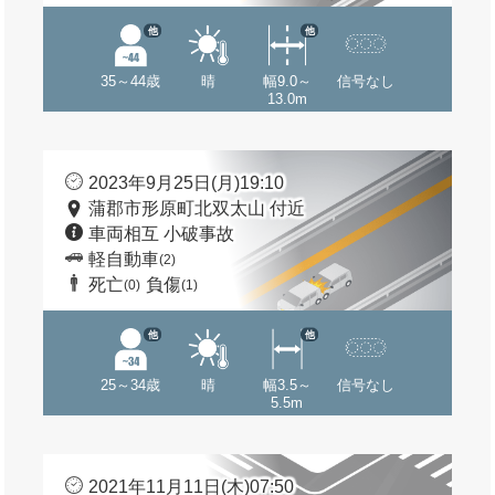
他
他
35～44歳
晴
幅9.0～
信号なし
13.0m
2023年9月25日(月)19:10
蒲郡市形原町北双太山 付近
車両相互 小破事故
軽自動車
(2)
死亡
負傷
(0)
(1)
他
他
25～34歳
晴
幅3.5～
信号なし
5.5m
2021年11月11日(木)07:50