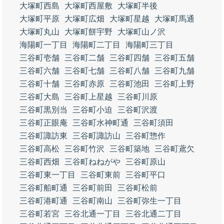
大塚町西島
大塚町西屋敷
大塚町半後
大塚町平原
大塚町広畑
大塚町星越
大塚町馬通
大塚町丸山
大塚町餅宇野
大塚町山ノ沢
海陽町一丁目
海陽町二丁目
海陽町三丁目
三谷町壱舗
三谷町二舗
三谷町四舗
三谷町五舗
三谷町六舗
三谷町七舗
三谷町八舗
三谷町九舗
三谷町十舗
三谷町赤原
三谷町池田
三谷町上野
三谷町大島
三谷町上星越
三谷町川原
三谷町黒別当
三谷町小迫
三谷町沢渡
三谷町正眼庵
三谷町水神町通
三谷町須田
三谷町諏訪東
三谷町諏訪山
三谷町惣作
三谷町高松
三谷町竹沢
三谷町築地
三谷町鳶欠
三谷町西畑
三谷町ねねがや
三谷町原山
三谷町東一丁目
三谷町東前
三谷町平口
三谷町船町通
三谷町前田
三谷町松前
三谷町港町通
三谷町南山
三谷町弥生一丁目
三谷町若宮
三谷北通一丁目
三谷北通二丁目