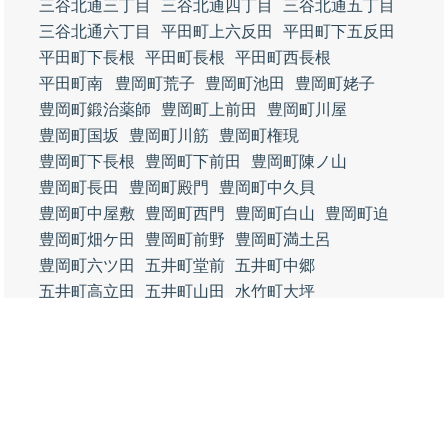
三谷北通三丁目
三谷北通四丁目
三谷北通五丁目
三谷北通六丁目
平田町上六反田
平田町下五反田
平田町下長根
平田町長根
平田町西長根
平田町南
豊岡町荒子
豊岡町池田
豊岡町姥子
豊岡町鍛治薬師
豊岡町上前田
豊岡町川屋
豊岡町国坂
豊岡町川筋
豊岡町権現
豊岡町下長根
豊岡町下前田
豊岡町陳ノ山
豊岡町長田
豊岡町殿門
豊岡町中久貝
豊岡町中屋敷
豊岡町西門
豊岡町白山
豊岡町迫
豊岡町畑ケ田
豊岡町前野
豊岡町満土呂
豊岡町六ツ田
五井町堂前
五井町中郷
五井町高立田
五井町山田
水竹町大坪
水竹町上沖田
水竹町上大塔
水竹町木船
水竹町下島
水竹町下青山
水竹町千丸
水竹町西小深田
水竹町西後所
水竹町上リ島
水竹町花掛
水竹町半海道
水竹町干瓜
水竹町若森
清田町三反田
清田町岡
清田町岡前
清田町上里
清田町五反田
清田町下清田