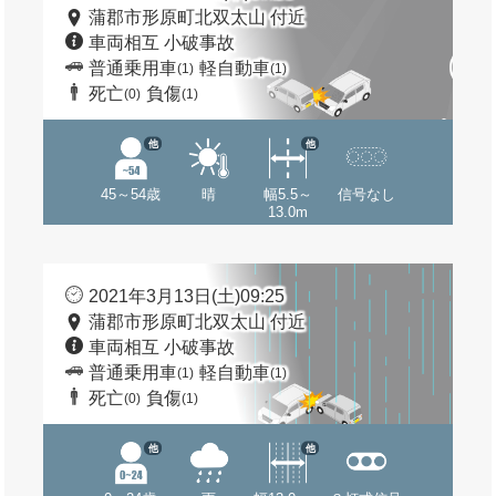
蒲郡市形原町北双太山 付近
車両相互 小破事故
普通乗用車
軽自動車
(1)
(1)
死亡
負傷
(0)
(1)
他
他
45～54歳
晴
幅5.5～
信号なし
13.0m
2021年3月13日(土)09:25
蒲郡市形原町北双太山 付近
車両相互 小破事故
普通乗用車
軽自動車
(1)
(1)
死亡
負傷
(0)
(1)
他
他