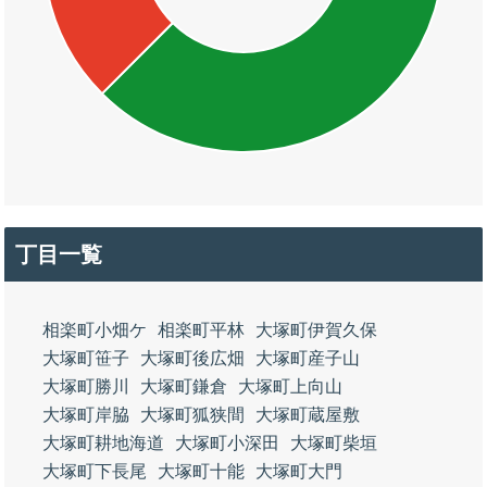
丁目一覧
相楽町小畑ケ
相楽町平林
大塚町伊賀久保
大塚町笹子
大塚町後広畑
大塚町産子山
大塚町勝川
大塚町鎌倉
大塚町上向山
大塚町岸脇
大塚町狐狭間
大塚町蔵屋敷
大塚町耕地海道
大塚町小深田
大塚町柴垣
大塚町下長尾
大塚町十能
大塚町大門