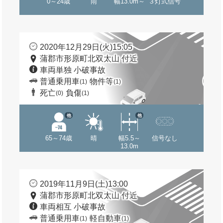
0～24歳
雨
幅13.0m～
３灯式信号
2020年12月29日(火)15:05
蒲郡市形原町北双太山 付近
車両単独 小破事故
普通乗用車
物件等
(1)
(1)
死亡
負傷
(0)
(1)
他
他
65～74歳
晴
幅5.5～
信号なし
13.0m
2019年11月9日(土)13:00
蒲郡市形原町北双太山 付近
車両相互 小破事故
普通乗用車
軽自動車
(1)
(1)