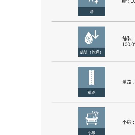
晴 : 1
晴
舗装（
100.
舗装（乾燥）
単路 :
単路
小破 :
小破