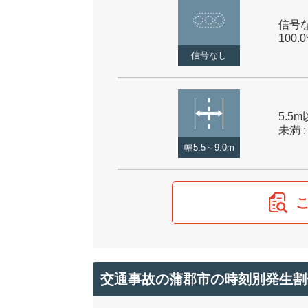
信号な
100.
信号なし
5.5m
未満 :
幅5.5～9.0m
交通事故の蒲郡市の時刻別発生割