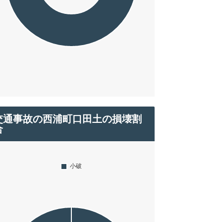
交通事故の西浦町口田土の損壊割
合