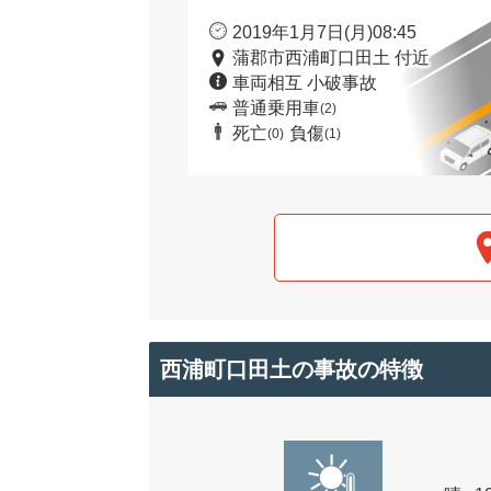
2019年1月7日(月)08:45
蒲郡市西浦町口田土 付近
車両相互 小破事故
普通乗用車
(2)
死亡
負傷
(0)
(1)
西浦町口田土の事故の特徴