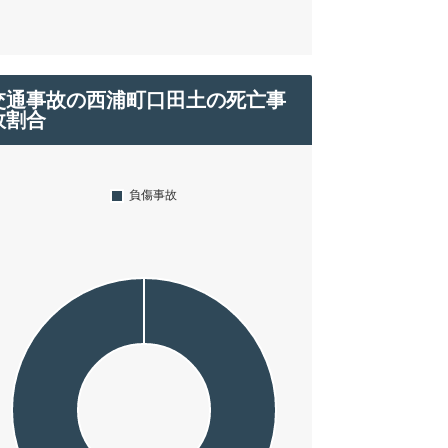
交通事故の西浦町口田土の死亡事
故割合