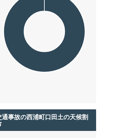
交通事故の西浦町口田土の天候割
合