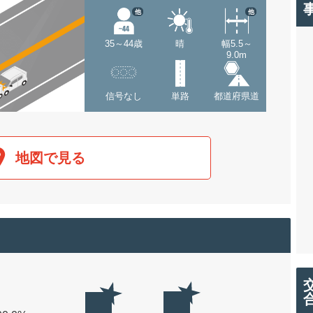
他
他
35～44歳
晴
幅5.5～
9.0m
信号なし
単路
都道府県道
地図で見る