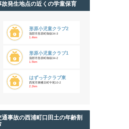
事故発生地点の近くの学童保育
形原小児童クラブ2
蒲郡市形原町御嶽34-3
1.4km
形原小児童クラブ1
蒲郡市形原町御嶽34-2
1.5km
はずっ子クラブ東
西尾市東幡豆町中尾10-2
2.2km
交通事故の西浦町口田土の年齢割
合