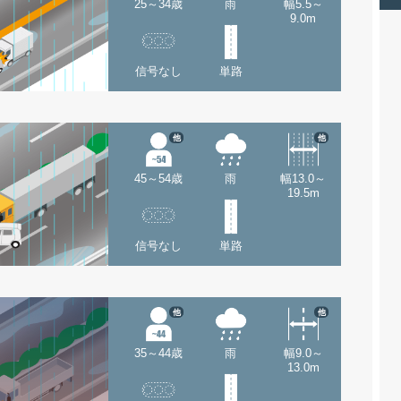
25～34歳
雨
幅5.5～
9.0m
信号なし
単路
他
他
45～54歳
雨
幅13.0～
19.5m
信号なし
単路
他
他
35～44歳
雨
幅9.0～
13.0m