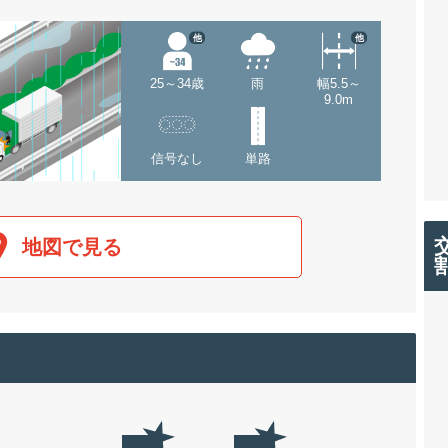
他
他
25～34歳
雨
幅5.5～
9.0m
信号なし
単路
地図で見る