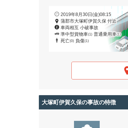
2019年8月30日(金)08:15
蒲郡市大塚町伊賀久保 付近
車両相互 小破事故
準中型貨物車
普通乗用車
(1)
(1)
死亡
負傷
(0)
(1)
大塚町伊賀久保の事故の特徴