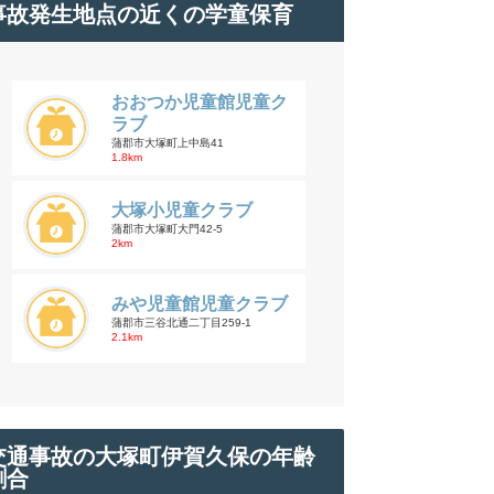
事故発生地点の近くの学童保育
おおつか児童館児童ク
ラブ
蒲郡市大塚町上中島41
1.8km
大塚小児童クラブ
蒲郡市大塚町大門42-5
2km
みや児童館児童クラブ
蒲郡市三谷北通二丁目259-1
2.1km
交通事故の大塚町伊賀久保の年齢
割合