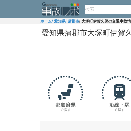
ホーム
/ 愛知県
/ 蒲郡市
/ 大塚町伊賀久保の交通事故
愛知県蒲郡市大塚町伊賀
都道府県
沿線・駅
で探す
で探す