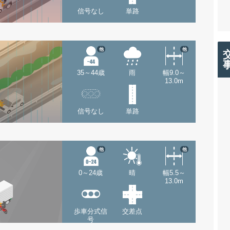
信号なし
単路
他
他
35～44歳
雨
幅9.0～
13.0m
信号なし
単路
他
他
0～24歳
晴
幅5.5～
13.0m
歩車分式信
交差点
号