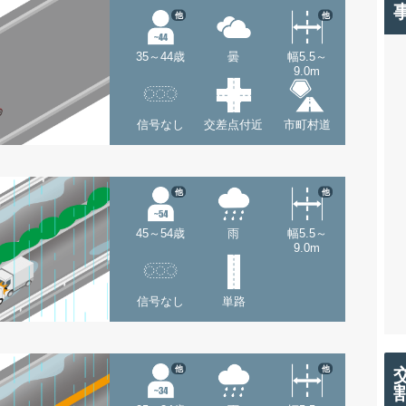
他
他
35～44歳
曇
幅5.5～
9.0m
信号なし
交差点付近
市町村道
他
他
45～54歳
雨
幅5.5～
9.0m
信号なし
単路
他
他