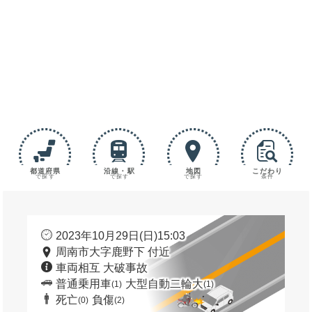
都道府県
沿線・駅
地図
こだわり
で探す
で探す
で探す
条件
2023年10月29日(日)15:03
周南市大字鹿野下 付近
車両相互 大破事故
普通乗用車
大型自動二輪大
(1)
(1)
死亡
負傷
(0)
(2)