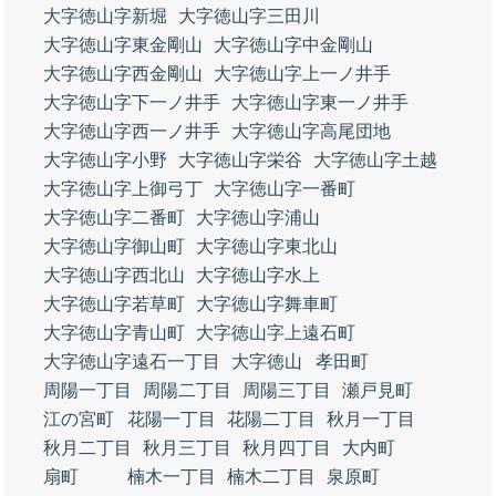
大字徳山字新堀
大字徳山字三田川
大字徳山字東金剛山
大字徳山字中金剛山
大字徳山字西金剛山
大字徳山字上一ノ井手
大字徳山字下一ノ井手
大字徳山字東一ノ井手
大字徳山字西一ノ井手
大字徳山字高尾団地
大字徳山字小野
大字徳山字栄谷
大字徳山字土越
大字徳山字上御弓丁
大字徳山字一番町
大字徳山字二番町
大字徳山字浦山
大字徳山字御山町
大字徳山字東北山
大字徳山字西北山
大字徳山字水上
大字徳山字若草町
大字徳山字舞車町
大字徳山字青山町
大字徳山字上遠石町
大字徳山字遠石一丁目
大字徳山
孝田町
周陽一丁目
周陽二丁目
周陽三丁目
瀬戸見町
江の宮町
花陽一丁目
花陽二丁目
秋月一丁目
秋月二丁目
秋月三丁目
秋月四丁目
大内町
扇町
楠木一丁目
楠木二丁目
泉原町