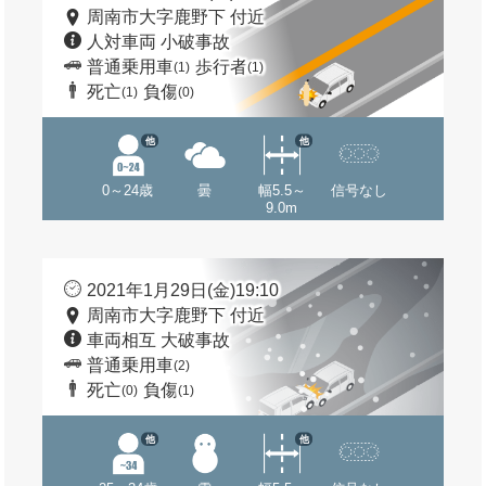
周南市大字鹿野下 付近
人対車両 小破事故
普通乗用車
歩行者
(1)
(1)
死亡
負傷
(1)
(0)
他
他
0～24歳
曇
幅5.5～
信号なし
9.0m
2021年1月29日(金)19:10
周南市大字鹿野下 付近
車両相互 大破事故
普通乗用車
(2)
死亡
負傷
(0)
(1)
他
他