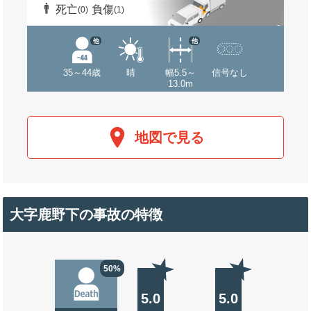
死亡
負傷
(0)
(1)
他
他
35～44歳
晴
幅5.5～
信号なし
13.0m
地図で見る
大字鹿野下の事故の特徴
50%
5.0
5.0