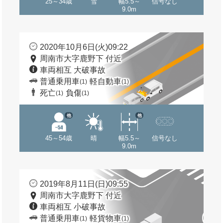
25～34歳
雪
幅5.5～
信号なし
9.0m
2020年10月6日(火)09:22
周南市大字鹿野下 付近
車両相互 大破事故
普通乗用車
軽自動車
(1)
(1)
死亡
負傷
(1)
(1)
他
他
45～54歳
晴
幅5.5～
信号なし
9.0m
2019年8月11日(日)09:55
周南市大字鹿野下 付近
車両相互 小破事故
普通乗用車
軽貨物車
(1)
(1)