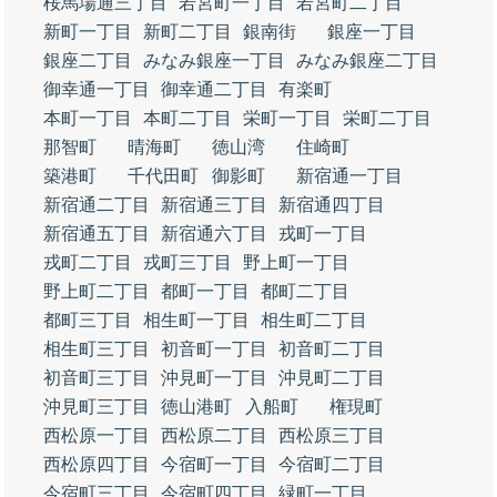
桜馬場通三丁目
若宮町一丁目
若宮町二丁目
新町一丁目
新町二丁目
銀南街
銀座一丁目
銀座二丁目
みなみ銀座一丁目
みなみ銀座二丁目
御幸通一丁目
御幸通二丁目
有楽町
本町一丁目
本町二丁目
栄町一丁目
栄町二丁目
那智町
晴海町
徳山湾
住崎町
築港町
千代田町
御影町
新宿通一丁目
新宿通二丁目
新宿通三丁目
新宿通四丁目
新宿通五丁目
新宿通六丁目
戎町一丁目
戎町二丁目
戎町三丁目
野上町一丁目
野上町二丁目
都町一丁目
都町二丁目
都町三丁目
相生町一丁目
相生町二丁目
相生町三丁目
初音町一丁目
初音町二丁目
初音町三丁目
沖見町一丁目
沖見町二丁目
沖見町三丁目
徳山港町
入船町
権現町
西松原一丁目
西松原二丁目
西松原三丁目
西松原四丁目
今宿町一丁目
今宿町二丁目
今宿町三丁目
今宿町四丁目
緑町一丁目