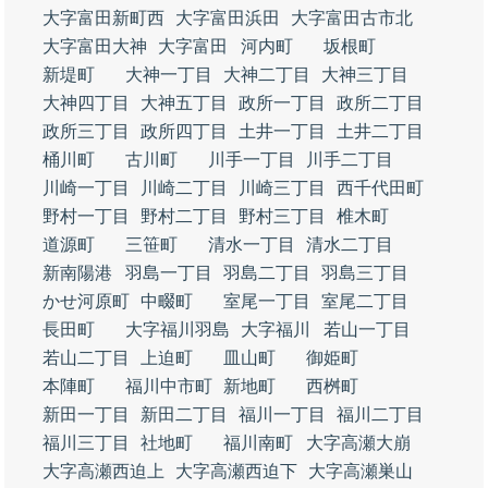
大字富田新町西
大字富田浜田
大字富田古市北
大字富田大神
大字富田
河内町
坂根町
新堤町
大神一丁目
大神二丁目
大神三丁目
大神四丁目
大神五丁目
政所一丁目
政所二丁目
政所三丁目
政所四丁目
土井一丁目
土井二丁目
桶川町
古川町
川手一丁目
川手二丁目
川崎一丁目
川崎二丁目
川崎三丁目
西千代田町
野村一丁目
野村二丁目
野村三丁目
椎木町
道源町
三笹町
清水一丁目
清水二丁目
新南陽港
羽島一丁目
羽島二丁目
羽島三丁目
かせ河原町
中畷町
室尾一丁目
室尾二丁目
長田町
大字福川羽島
大字福川
若山一丁目
若山二丁目
上迫町
皿山町
御姫町
本陣町
福川中市町
新地町
西桝町
新田一丁目
新田二丁目
福川一丁目
福川二丁目
福川三丁目
社地町
福川南町
大字高瀬大崩
大字高瀬西迫上
大字高瀬西迫下
大字高瀬巣山