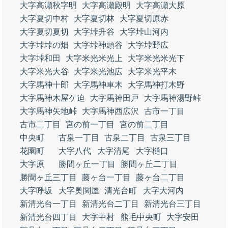
大字高瀬秋字明
大字高瀬殿明
大字高瀬大原
大字夏切中村
大字夏切林
大字夏切原赤
大字夏切夏切
大字垰升谷
大字垰山河内
大字垰垰の畑
大字垰神頭谷
大字垰野広
大字垰和田
大字米光米光上
大字米光米光下
大字米光大谷
大字米光池広
大字米光平木
大字馬神十郎
大字馬神車木
大字馬神打木野
大字馬神木屋ケ迫
大字馬神田戸
大字馬神湯野峠
大字馬神矢地峠
大字馬神西広沢
古市一丁目
古市二丁目
宮の前一丁目
宮の前二丁目
中央町
古泉一丁目
古泉二丁目
古泉三丁目
花園町
大字八代
大字清尾
大字樋口
大字原
勝間ヶ丘一丁目
勝間ヶ丘二丁目
勝間ヶ丘三丁目
藤ヶ台一丁目
藤ヶ台二丁目
大字呼坂
大字奥関屋
清光台町
大字大河内
新清光台一丁目
新清光台二丁目
新清光台三丁目
新清光台四丁目
大字中村
熊毛中央町
大字安田