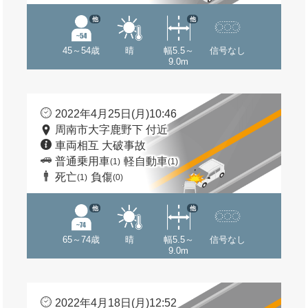
他
他
45～54歳
晴
幅5.5～
信号なし
9.0m
2022年4月25日(月)10:46
周南市大字鹿野下 付近
車両相互 大破事故
普通乗用車
軽自動車
(1)
(1)
死亡
負傷
(1)
(0)
他
他
65～74歳
晴
幅5.5～
信号なし
9.0m
2022年4月18日(月)12:52