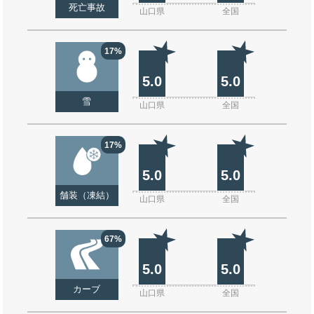
死亡事故
山口県
全国
17%
5.0
5.0
雪
山口県
全国
17%
5.0
5.0
舗装（凍結）
山口県
全国
67%
5.0
5.0
カーブ
山口県
全国