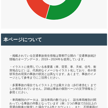
本ページについて
・掲載されている交通事故発生情報は警察庁公開の「交通事故統計
情報のオープンデータ」2019～2024年を使用しています。
・イラストに使用している各要素（車、背景、車、天候、信号、衝
突地点など）は、代表的なイメージをイラスト化しており、色や形
状等含め現実の事故の状況とは異なります。あくまで、事故のイメ
ージとして参考までにご活用ください。
・多重事故の場合でもイラスト上では最大２台（歩行者含む）まで
しか表現されていません。詳細は事故の個別ページの文字情報をご
参照ください。
・車両種別のデータは、該当車両の数ではなく、該当車両種別の関
わっている事故の件数となっています（例：1つの事故で2台以上の
普通自動車が衝突した場合でも1件とカウント）。また、不明車両が