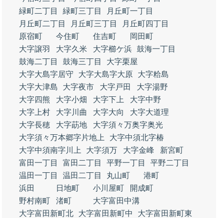
緑町二丁目
緑町三丁目
月丘町一丁目
月丘町二丁目
月丘町三丁目
月丘町四丁目
原宿町
今住町
住吉町
岡田町
大字譲羽
大字久米
大字櫛ケ浜
鼓海一丁目
鼓海二丁目
鼓海三丁目
大字栗屋
大字大島字居守
大字大島字大原
大字粭島
大字大津島
大字夜市
大字戸田
大字湯野
大字四熊
大字小畑
大字下上
大字中野
大字上村
大字川曲
大字大向
大字大道理
大字長穂
大字莇地
大字須々万奥字奥光
大字須々万本郷字片地上
大字中須北字椿
大字中須南字川上
大字須万
大字金峰
新宮町
富田一丁目
富田二丁目
平野一丁目
平野二丁目
温田一丁目
温田二丁目
丸山町
港町
浜田
日地町
小川屋町
開成町
野村南町
渚町
大字富田中溝
大字富田新町北
大字富田新町中
大字富田新町東