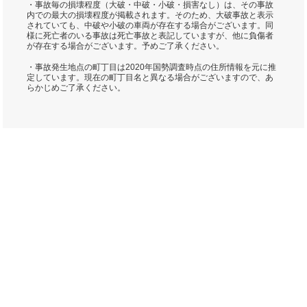
・事故毎の損壊程度（大破・中破・小破・損害なし）は、その事故
内での最大の損壊程度が掲載されます。そのため、大破事故と表示
されていても、中破や小破の車両が存在する場合がございます。同
様に死亡者のいる事故は死亡事故と表記していますが、他に負傷者
が存在する場合がございます。予めご了承ください。
・事故発生地点の町丁目は2020年国勢調査時点の住所情報を元に推
定しています。現在の町丁目名と異なる場合がございますので、あ
らかじめご了承ください。