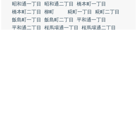
昭和通一丁目
昭和通二丁目
橋本町一丁目
橋本町二丁目
柳町
糀町一丁目
糀町二丁目
飯島町一丁目
飯島町二丁目
平和通一丁目
平和通二丁目
桜馬場通一丁目
桜馬場通二丁目
桜馬場通三丁目
若宮町一丁目
若宮町二丁目
新町一丁目
新町二丁目
銀南街
銀座一丁目
銀座二丁目
みなみ銀座一丁目
みなみ銀座二丁目
御幸通一丁目
御幸通二丁目
有楽町
本町一丁目
本町二丁目
栄町一丁目
栄町二丁目
那智町
晴海町
徳山湾
住崎町
築港町
千代田町
御影町
新宿通一丁目
新宿通二丁目
新宿通三丁目
新宿通四丁目
新宿通五丁目
新宿通六丁目
戎町一丁目
戎町二丁目
戎町三丁目
野上町一丁目
野上町二丁目
都町一丁目
都町二丁目
都町三丁目
相生町一丁目
相生町二丁目
相生町三丁目
初音町一丁目
初音町二丁目