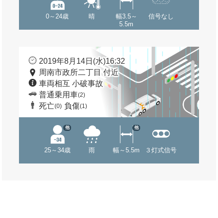
0～24歳
晴
幅3.5～
信号なし
5.5m
2019年8月14日(水)16:32
周南市政所二丁目 付近
車両相互 小破事故
普通乗用車
(2)
死亡
負傷
(0)
(1)
他
他
25～34歳
雨
幅～5.5m
３灯式信号