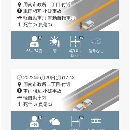
周南市政所二丁目 付近
車両相互 小破事故
軽自動車
電動自転車
(1)
(1)
死亡
負傷
(0)
(1)
他
他
65～74歳
晴
幅9.0～
信号なし
13.0m
2022年6月20日(月)17:42
周南市政所二丁目 付近
車両相互 小破事故
軽自動車
(2)
死亡
負傷
(0)
(1)
他
他