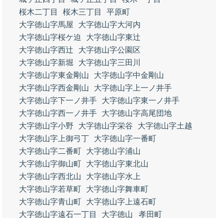
桜木二丁目
桜木三丁目
平原町
大字徳山字馬屋
大字徳山字大河内
大字徳山字桜ケ迫
大字徳山字東辻
大字徳山字西辻
大字徳山字公園区
大字徳山字新堀
大字徳山字三田川
大字徳山字東金剛山
大字徳山字中金剛山
大字徳山字西金剛山
大字徳山字上一ノ井手
大字徳山字下一ノ井手
大字徳山字東一ノ井手
大字徳山字西一ノ井手
大字徳山字高尾団地
大字徳山字小野
大字徳山字栄谷
大字徳山字土越
大字徳山字上御弓丁
大字徳山字一番町
大字徳山字二番町
大字徳山字浦山
大字徳山字御山町
大字徳山字東北山
大字徳山字西北山
大字徳山字水上
大字徳山字若草町
大字徳山字舞車町
大字徳山字青山町
大字徳山字上遠石町
大字徳山字遠石一丁目
大字徳山
孝田町