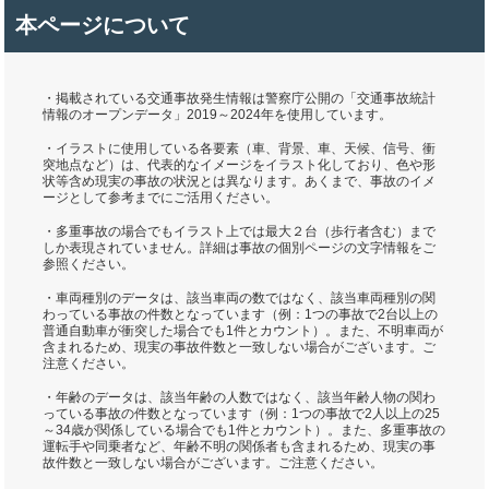
本ページについて
・掲載されている交通事故発生情報は警察庁公開の「交通事故統計
情報のオープンデータ」2019～2024年を使用しています。
・イラストに使用している各要素（車、背景、車、天候、信号、衝
突地点など）は、代表的なイメージをイラスト化しており、色や形
状等含め現実の事故の状況とは異なります。あくまで、事故のイメ
ージとして参考までにご活用ください。
・多重事故の場合でもイラスト上では最大２台（歩行者含む）まで
しか表現されていません。詳細は事故の個別ページの文字情報をご
参照ください。
・車両種別のデータは、該当車両の数ではなく、該当車両種別の関
わっている事故の件数となっています（例：1つの事故で2台以上の
普通自動車が衝突した場合でも1件とカウント）。また、不明車両が
含まれるため、現実の事故件数と一致しない場合がございます。ご
注意ください。
・年齢のデータは、該当年齢の人数ではなく、該当年齢人物の関わ
っている事故の件数となっています（例：1つの事故で2人以上の25
～34歳が関係している場合でも1件とカウント）。また、多重事故の
運転手や同乗者など、年齢不明の関係者も含まれるため、現実の事
故件数と一致しない場合がございます。ご注意ください。