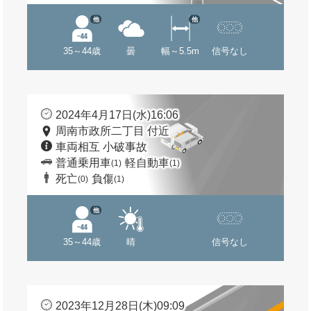
他
他
35～44歳
曇
幅～5.5m
信号なし
2024年4月17日(水)16:06
周南市政所二丁目 付近
車両相互 小破事故
普通乗用車
軽自動車
(1)
(1)
死亡
負傷
(0)
(1)
他
35～44歳
晴
信号なし
2023年12月28日(木)09:09