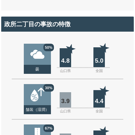
政所二丁目の事故の特徴
50%
4.8
5.0
曇
山口県
全国
30%
3.9
4.4
舗装（湿潤）
山口県
全国
67%