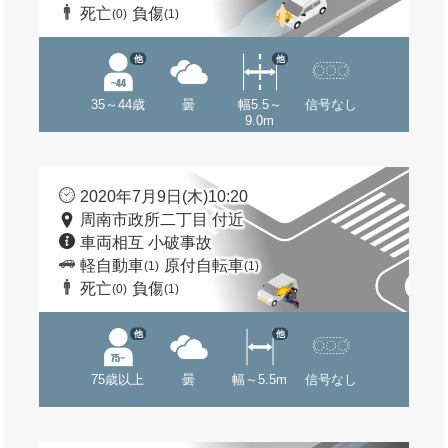
死亡
負傷
(0)
(1)
他
他
35～44歳
曇
幅5.5～
信号なし
9.0m
2020年7月9日(木)10:20
周南市政所二丁目 付近
車両相互 小破事故
軽自動車
原付自転車
(1)
(1)
死亡
負傷
(0)
(1)
他
他
75歳以上
曇
幅～5.5m
信号なし