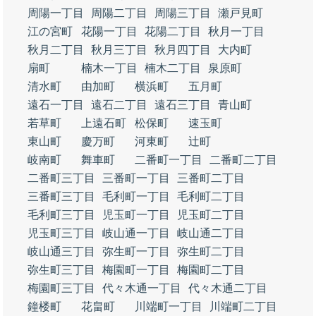
周陽一丁目
周陽二丁目
周陽三丁目
瀬戸見町
江の宮町
花陽一丁目
花陽二丁目
秋月一丁目
秋月二丁目
秋月三丁目
秋月四丁目
大内町
扇町
楠木一丁目
楠木二丁目
泉原町
清水町
由加町
横浜町
五月町
遠石一丁目
遠石二丁目
遠石三丁目
青山町
若草町
上遠石町
松保町
速玉町
東山町
慶万町
河東町
辻町
岐南町
舞車町
二番町一丁目
二番町二丁目
二番町三丁目
三番町一丁目
三番町二丁目
三番町三丁目
毛利町一丁目
毛利町二丁目
毛利町三丁目
児玉町一丁目
児玉町二丁目
児玉町三丁目
岐山通一丁目
岐山通二丁目
岐山通三丁目
弥生町一丁目
弥生町二丁目
弥生町三丁目
梅園町一丁目
梅園町二丁目
梅園町三丁目
代々木通一丁目
代々木通二丁目
鐘楼町
花畠町
川端町一丁目
川端町二丁目