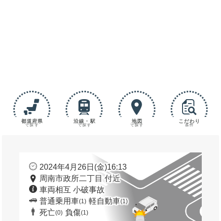
都道府県
沿線・駅
地図
こだわり
で探す
で探す
で探す
条件
2024年4月26日(金)16:13
周南市政所二丁目 付近
車両相互 小破事故
普通乗用車
軽自動車
(1)
(1)
死亡
負傷
(0)
(1)