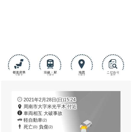
都道府県
沿線・駅
地図
こだわり
で探す
で探す
で探す
条件
2021年2月28日(日)15:24
周南市大字米光平木 付近
車両相互 大破事故
軽自動車
(2)
死亡
負傷
(0)
(2)