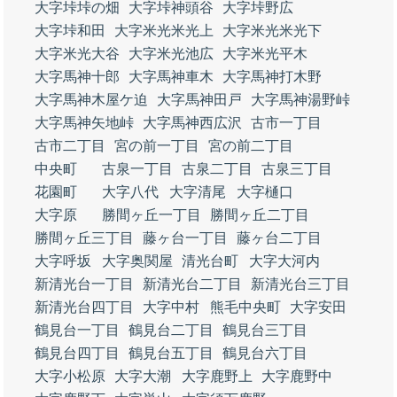
大字垰垰の畑
大字垰神頭谷
大字垰野広
大字垰和田
大字米光米光上
大字米光米光下
大字米光大谷
大字米光池広
大字米光平木
大字馬神十郎
大字馬神車木
大字馬神打木野
大字馬神木屋ケ迫
大字馬神田戸
大字馬神湯野峠
大字馬神矢地峠
大字馬神西広沢
古市一丁目
古市二丁目
宮の前一丁目
宮の前二丁目
中央町
古泉一丁目
古泉二丁目
古泉三丁目
花園町
大字八代
大字清尾
大字樋口
大字原
勝間ヶ丘一丁目
勝間ヶ丘二丁目
勝間ヶ丘三丁目
藤ヶ台一丁目
藤ヶ台二丁目
大字呼坂
大字奥関屋
清光台町
大字大河内
新清光台一丁目
新清光台二丁目
新清光台三丁目
新清光台四丁目
大字中村
熊毛中央町
大字安田
鶴見台一丁目
鶴見台二丁目
鶴見台三丁目
鶴見台四丁目
鶴見台五丁目
鶴見台六丁目
大字小松原
大字大潮
大字鹿野上
大字鹿野中