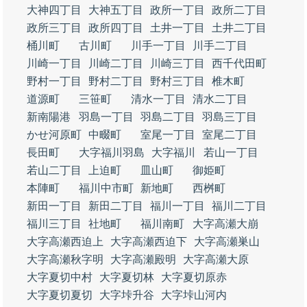
大神四丁目
大神五丁目
政所一丁目
政所二丁目
政所三丁目
政所四丁目
土井一丁目
土井二丁目
桶川町
古川町
川手一丁目
川手二丁目
川崎一丁目
川崎二丁目
川崎三丁目
西千代田町
野村一丁目
野村二丁目
野村三丁目
椎木町
道源町
三笹町
清水一丁目
清水二丁目
新南陽港
羽島一丁目
羽島二丁目
羽島三丁目
かせ河原町
中畷町
室尾一丁目
室尾二丁目
長田町
大字福川羽島
大字福川
若山一丁目
若山二丁目
上迫町
皿山町
御姫町
本陣町
福川中市町
新地町
西桝町
新田一丁目
新田二丁目
福川一丁目
福川二丁目
福川三丁目
社地町
福川南町
大字高瀬大崩
大字高瀬西迫上
大字高瀬西迫下
大字高瀬巣山
大字高瀬秋字明
大字高瀬殿明
大字高瀬大原
大字夏切中村
大字夏切林
大字夏切原赤
大字夏切夏切
大字垰升谷
大字垰山河内