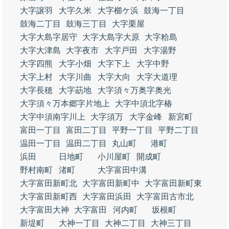
大字譲羽
大字久米
大字櫛ケ浜
鼓海一丁目
鼓海二丁目
鼓海三丁目
大字栗屋
大字大島字居守
大字大島字大原
大字粭島
大字大津島
大字夜市
大字戸田
大字湯野
大字四熊
大字小畑
大字下上
大字中野
大字上村
大字川曲
大字大向
大字大道理
大字長穂
大字莇地
大字須々万奥字奥光
大字須々万本郷字片地上
大字中須北字椿
大字中須南字川上
大字須万
大字金峰
新宮町
富田一丁目
富田二丁目
平野一丁目
平野二丁目
温田一丁目
温田二丁目
丸山町
港町
浜田
日地町
小川屋町
開成町
野村南町
渚町
大字富田中溝
大字富田新町北
大字富田新町中
大字富田新町東
大字富田新町西
大字富田浜田
大字富田古市北
大字富田大神
大字富田
河内町
坂根町
新堤町
大神一丁目
大神二丁目
大神三丁目