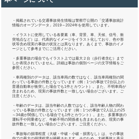
・掲載されている交通事故発生情報は警察庁公開の「交通事故統計
情報のオープンデータ」2019～2024年を使用しています。
・イラストに使用している各要素（車、背景、車、天候、信号、衝
突地点など）は、代表的なイメージをイラスト化しており、色や形
状等含め現実の事故の状況とは異なります。あくまで、事故のイメ
ージとして参考までにご活用ください。
・多重事故の場合でもイラスト上では最大２台（歩行者含む）まで
しか表現されていません。詳細は事故の個別ページの文字情報をご
参照ください。
・車両種別のデータは、該当車両の数ではなく、該当車両種別の関
わっている事故の件数となっています（例：1つの事故で2台以上の
普通自動車が衝突した場合でも1件とカウント）。また、不明車両が
含まれるため、現実の事故件数と一致しない場合がございます。ご
注意ください。
・年齢のデータは、該当年齢の人数ではなく、該当年齢人物の関わ
っている事故の件数となっています（例：1つの事故で2人以上の25
～34歳が関係している場合でも1件とカウント）。また、多重事故の
運転手や同乗者など、年齢不明の関係者も含まれるため、現実の事
故件数と一致しない場合がございます。ご注意ください。
・事故毎の損壊程度（大破・中破・小破・損害なし）は、その事故
内での最大の損壊程度が掲載されます。そのため、大破事故と表示