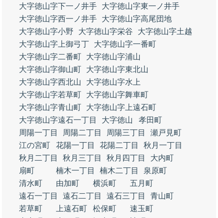
大字徳山字下一ノ井手
大字徳山字東一ノ井手
大字徳山字西一ノ井手
大字徳山字高尾団地
大字徳山字小野
大字徳山字栄谷
大字徳山字土越
大字徳山字上御弓丁
大字徳山字一番町
大字徳山字二番町
大字徳山字浦山
大字徳山字御山町
大字徳山字東北山
大字徳山字西北山
大字徳山字水上
大字徳山字若草町
大字徳山字舞車町
大字徳山字青山町
大字徳山字上遠石町
大字徳山字遠石一丁目
大字徳山
孝田町
周陽一丁目
周陽二丁目
周陽三丁目
瀬戸見町
江の宮町
花陽一丁目
花陽二丁目
秋月一丁目
秋月二丁目
秋月三丁目
秋月四丁目
大内町
扇町
楠木一丁目
楠木二丁目
泉原町
清水町
由加町
横浜町
五月町
遠石一丁目
遠石二丁目
遠石三丁目
青山町
若草町
上遠石町
松保町
速玉町