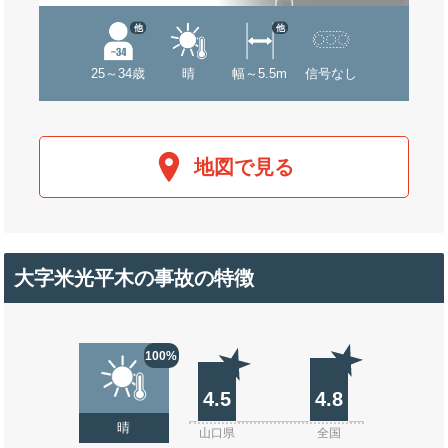
他
他
25～34歳
晴
幅～5.5m
信号なし
地図で見る
大字米光平木の事故の特徴
100%
4.5
4.8
晴
山口県
全国