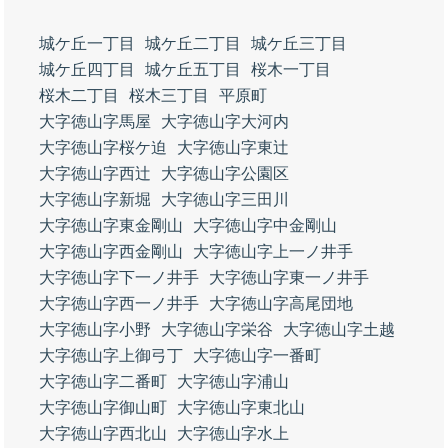
城ケ丘一丁目
城ケ丘二丁目
城ケ丘三丁目
城ケ丘四丁目
城ケ丘五丁目
桜木一丁目
桜木二丁目
桜木三丁目
平原町
大字徳山字馬屋
大字徳山字大河内
大字徳山字桜ケ迫
大字徳山字東辻
大字徳山字西辻
大字徳山字公園区
大字徳山字新堀
大字徳山字三田川
大字徳山字東金剛山
大字徳山字中金剛山
大字徳山字西金剛山
大字徳山字上一ノ井手
大字徳山字下一ノ井手
大字徳山字東一ノ井手
大字徳山字西一ノ井手
大字徳山字高尾団地
大字徳山字小野
大字徳山字栄谷
大字徳山字土越
大字徳山字上御弓丁
大字徳山字一番町
大字徳山字二番町
大字徳山字浦山
大字徳山字御山町
大字徳山字東北山
大字徳山字西北山
大字徳山字水上