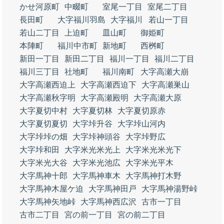
かせ河原町
中畷町
室尾一丁目
室尾二丁目
長田町
大字福川羽島
大字福川
若山一丁目
若山二丁目
上迫町
皿山町
御姫町
本陣町
福川中市町
新地町
西桝町
新田一丁目
新田二丁目
福川一丁目
福川二丁目
福川三丁目
社地町
福川南町
大字高瀬大崩
大字高瀬西迫上
大字高瀬西迫下
大字高瀬巣山
大字高瀬秋字明
大字高瀬殿明
大字高瀬大原
大字夏切中村
大字夏切林
大字夏切原赤
大字夏切夏切
大字垰升谷
大字垰山河内
大字垰垰の畑
大字垰神頭谷
大字垰野広
大字垰和田
大字米光米光上
大字米光米光下
大字米光大谷
大字米光池広
大字米光平木
大字馬神十郎
大字馬神車木
大字馬神打木野
大字馬神木屋ケ迫
大字馬神田戸
大字馬神湯野峠
大字馬神矢地峠
大字馬神西広沢
古市一丁目
古市二丁目
宮の前一丁目
宮の前二丁目