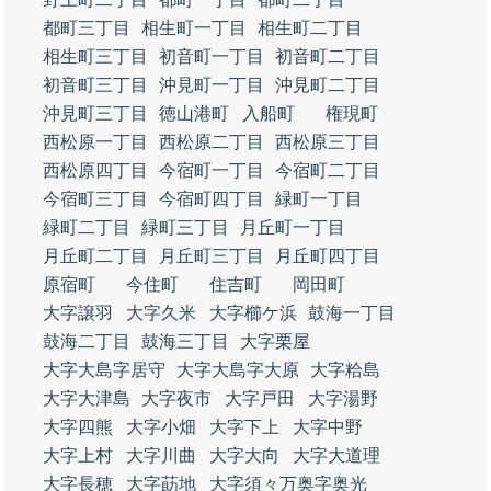
都町三丁目
相生町一丁目
相生町二丁目
相生町三丁目
初音町一丁目
初音町二丁目
初音町三丁目
沖見町一丁目
沖見町二丁目
沖見町三丁目
徳山港町
入船町
権現町
西松原一丁目
西松原二丁目
西松原三丁目
西松原四丁目
今宿町一丁目
今宿町二丁目
今宿町三丁目
今宿町四丁目
緑町一丁目
緑町二丁目
緑町三丁目
月丘町一丁目
月丘町二丁目
月丘町三丁目
月丘町四丁目
原宿町
今住町
住吉町
岡田町
大字譲羽
大字久米
大字櫛ケ浜
鼓海一丁目
鼓海二丁目
鼓海三丁目
大字栗屋
大字大島字居守
大字大島字大原
大字粭島
大字大津島
大字夜市
大字戸田
大字湯野
大字四熊
大字小畑
大字下上
大字中野
大字上村
大字川曲
大字大向
大字大道理
大字長穂
大字莇地
大字須々万奥字奥光