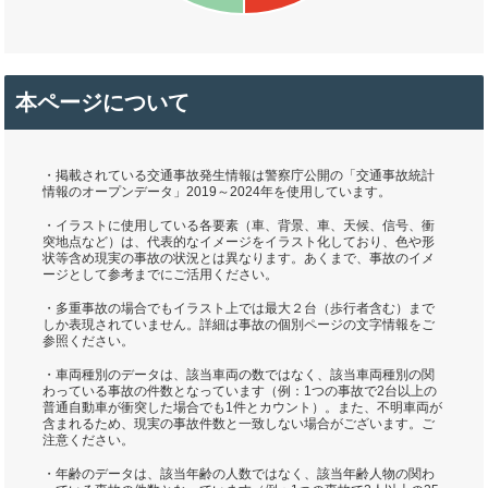
本ページについて
・掲載されている交通事故発生情報は警察庁公開の「交通事故統計
情報のオープンデータ」2019～2024年を使用しています。
・イラストに使用している各要素（車、背景、車、天候、信号、衝
突地点など）は、代表的なイメージをイラスト化しており、色や形
状等含め現実の事故の状況とは異なります。あくまで、事故のイメ
ージとして参考までにご活用ください。
・多重事故の場合でもイラスト上では最大２台（歩行者含む）まで
しか表現されていません。詳細は事故の個別ページの文字情報をご
参照ください。
・車両種別のデータは、該当車両の数ではなく、該当車両種別の関
わっている事故の件数となっています（例：1つの事故で2台以上の
普通自動車が衝突した場合でも1件とカウント）。また、不明車両が
含まれるため、現実の事故件数と一致しない場合がございます。ご
注意ください。
・年齢のデータは、該当年齢の人数ではなく、該当年齢人物の関わ