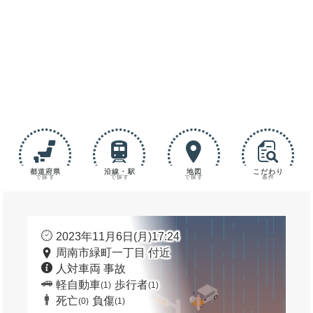
都道府県
沿線・駅
地図
こだわり
で探す
で探す
で探す
条件
2023年11月6日(月)17:24
周南市緑町一丁目 付近
人対車両 事故
軽自動車
歩行者
(1)
(1)
死亡
負傷
(0)
(1)