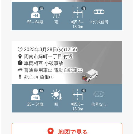
他
他
55～64歳
雨
幅5.5～
３灯式信号
13.0m
2023年3月28日(火)12:56
周南市緑町一丁目 付近
車両相互 小破事故
普通乗用車
電動自転車
(1)
(1)
死亡
負傷
(0)
(1)
他
他
25～34歳
晴
幅5.5～
信号なし
13.0m
地図で見る