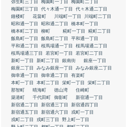
弥生町三丁目
梅園町一丁目
梅園町二丁目
梅園町三丁目
代々木通一丁目
代々木通二丁目
鐘楼町
花畠町
川端町一丁目
川端町二丁目
昭和通一丁目
昭和通二丁目
橋本町一丁目
橋本町二丁目
柳町
糀町一丁目
糀町二丁目
飯島町一丁目
飯島町二丁目
平和通一丁目
平和通二丁目
桜馬場通一丁目
桜馬場通二丁目
桜馬場通三丁目
若宮町一丁目
若宮町二丁目
新町一丁目
新町二丁目
銀南街
銀座一丁目
銀座二丁目
みなみ銀座一丁目
みなみ銀座二丁目
御幸通一丁目
御幸通二丁目
有楽町
本町一丁目
本町二丁目
栄町一丁目
栄町二丁目
那智町
晴海町
徳山湾
住崎町
築港町
千代田町
御影町
新宿通一丁目
新宿通二丁目
新宿通三丁目
新宿通四丁目
新宿通五丁目
新宿通六丁目
戎町一丁目
戎町二丁目
戎町三丁目
野上町一丁目
野上町二丁目
都町一丁目
都町二丁目