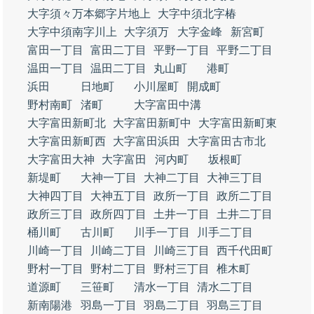
大字須々万本郷字片地上
大字中須北字椿
大字中須南字川上
大字須万
大字金峰
新宮町
富田一丁目
富田二丁目
平野一丁目
平野二丁目
温田一丁目
温田二丁目
丸山町
港町
浜田
日地町
小川屋町
開成町
野村南町
渚町
大字富田中溝
大字富田新町北
大字富田新町中
大字富田新町東
大字富田新町西
大字富田浜田
大字富田古市北
大字富田大神
大字富田
河内町
坂根町
新堤町
大神一丁目
大神二丁目
大神三丁目
大神四丁目
大神五丁目
政所一丁目
政所二丁目
政所三丁目
政所四丁目
土井一丁目
土井二丁目
桶川町
古川町
川手一丁目
川手二丁目
川崎一丁目
川崎二丁目
川崎三丁目
西千代田町
野村一丁目
野村二丁目
野村三丁目
椎木町
道源町
三笹町
清水一丁目
清水二丁目
新南陽港
羽島一丁目
羽島二丁目
羽島三丁目