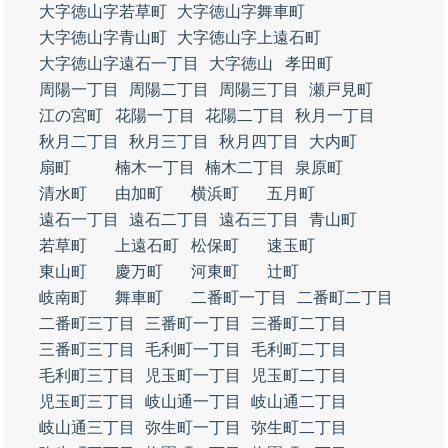
大字徳山字若草町
大字徳山字舞車町
大字徳山字青山町
大字徳山字上遠石町
大字徳山字遠石一丁目
大字徳山
孝田町
周陽一丁目
周陽二丁目
周陽三丁目
瀬戸見町
江の宮町
花陽一丁目
花陽二丁目
秋月一丁目
秋月二丁目
秋月三丁目
秋月四丁目
大内町
扇町
楠木一丁目
楠木二丁目
泉原町
清水町
由加町
横浜町
五月町
遠石一丁目
遠石二丁目
遠石三丁目
青山町
若草町
上遠石町
松保町
速玉町
東山町
慶万町
河東町
辻町
岐南町
舞車町
二番町一丁目
二番町二丁目
二番町三丁目
三番町一丁目
三番町二丁目
三番町三丁目
毛利町一丁目
毛利町二丁目
毛利町三丁目
児玉町一丁目
児玉町二丁目
児玉町三丁目
岐山通一丁目
岐山通二丁目
岐山通三丁目
弥生町一丁目
弥生町二丁目