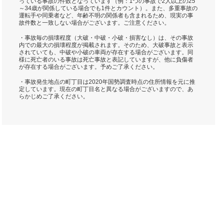
っている事故の件数となっています（例：1つの事故で2人以上の25
～34歳が関係している場合でも1件とカウント）。また、多重事故の
運転手や同乗者など、年齢不明の関係者も含まれるため、現実の事
故件数と一致しない場合がございます。ご注意ください。
・事故毎の損壊程度（大破・中破・小破・損害なし）は、その事故
内での最大の損壊程度が掲載されます。そのため、大破事故と表示
されていても、中破や小破の車両が存在する場合がございます。同
様に死亡者のいる事故は死亡事故と表記していますが、他に負傷者
が存在する場合がございます。予めご了承ください。
・事故発生地点の町丁目は2020年国勢調査時点の住所情報を元に推
定しています。現在の町丁目名と異なる場合がございますので、あ
らかじめご了承ください。