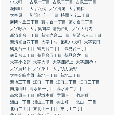
中央町
古泉一丁目
古泉二丁目
古泉三丁目
花園町
大字八代
大字清尾
大字樋口
大字原
勝間ヶ丘一丁目
勝間ヶ丘二丁目
勝間ヶ丘三丁目
藤ヶ台一丁目
藤ヶ台二丁目
大字呼坂
大字奥関屋
清光台町
大字大河内
新清光台一丁目
新清光台二丁目
新清光台三丁目
新清光台四丁目
大字中村
熊毛中央町
大字安田
鶴見台一丁目
鶴見台二丁目
鶴見台三丁目
鶴見台四丁目
鶴見台五丁目
鶴見台六丁目
大字小松原
大字大潮
大字鹿野上
大字鹿野中
大字鹿野下
大字巣山
大字須万鹿野
大字金峰鹿野
新地一丁目
新地二丁目
新地三丁目
江口一丁目
江口二丁目
江口三丁目
南浦山町
高水原一丁目
高水原二丁目
高水原三丁目
呼坂本町
学園台
竹島町
浦山一丁目
浦山二丁目
御山町
北山一丁目
北山二丁目
東北山一丁目
東北山二丁目