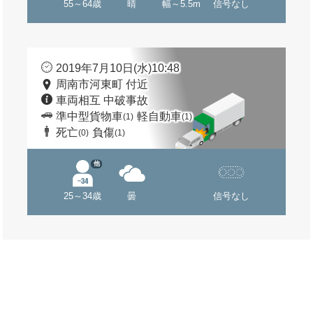
55～64歳
晴
幅～5.5m
信号なし
2019年7月10日(水)10:48
周南市河東町 付近
車両相互 中破事故
準中型貨物車
軽自動車
(1)
(1)
死亡
負傷
(0)
(1)
他
25～34歳
曇
信号なし