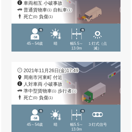
車両相互 小破事故
普通貨物車
自転車
(1)
(1)
死亡
負傷
(0)
(1)
他
他
45～54歳
晴
幅5.5～
１灯式（点
13.0m
滅）
2021年11月26日(金)17:49
周南市河東町 付近
人対車両 小破事故
準中型貨物車
歩行者
(1)
(1)
死亡
負傷
(0)
(1)
他
他
45～54歳
晴
幅5.5～
３灯式信号
13.0m