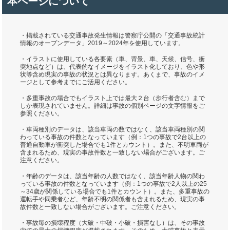
本ページについて
・掲載されている交通事故発生情報は警察庁公開の「交通事故統計
情報のオープンデータ」2019～2024年を使用しています。
・イラストに使用している各要素（車、背景、車、天候、信号、衝
突地点など）は、代表的なイメージをイラスト化しており、色や形
状等含め現実の事故の状況とは異なります。あくまで、事故のイメ
ージとして参考までにご活用ください。
・多重事故の場合でもイラスト上では最大２台（歩行者含む）まで
しか表現されていません。詳細は事故の個別ページの文字情報をご
参照ください。
・車両種別のデータは、該当車両の数ではなく、該当車両種別の関
わっている事故の件数となっています（例：1つの事故で2台以上の
普通自動車が衝突した場合でも1件とカウント）。また、不明車両が
含まれるため、現実の事故件数と一致しない場合がございます。ご
注意ください。
・年齢のデータは、該当年齢の人数ではなく、該当年齢人物の関わ
っている事故の件数となっています（例：1つの事故で2人以上の25
～34歳が関係している場合でも1件とカウント）。また、多重事故の
運転手や同乗者など、年齢不明の関係者も含まれるため、現実の事
故件数と一致しない場合がございます。ご注意ください。
・事故毎の損壊程度（大破・中破・小破・損害なし）は、その事故