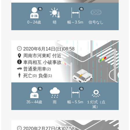
他
他
0～24歳
晴
幅～3.5m
信号なし
2020年6月14日(日)08:58
周南市河東町 付近
車両相互 小破事故
普通乗用車
(2)
死亡
負傷
(0)
(1)
他
他
35～44歳
雨
幅～5.5m
１灯式（点
滅）
2020年2月27日(木)07:58