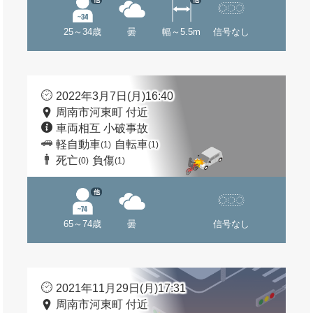
25～34歳
曇
幅～5.5m
信号なし
2022年3月7日(月)16:40
周南市河東町 付近
車両相互 小破事故
軽自動車
自転車
(1)
(1)
死亡
負傷
(0)
(1)
他
65～74歳
曇
信号なし
2021年11月29日(月)17:31
周南市河東町 付近