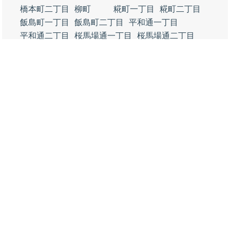
橋本町二丁目
柳町
糀町一丁目
糀町二丁目
飯島町一丁目
飯島町二丁目
平和通一丁目
平和通二丁目
桜馬場通一丁目
桜馬場通二丁目
桜馬場通三丁目
若宮町一丁目
若宮町二丁目
新町一丁目
新町二丁目
銀南街
銀座一丁目
銀座二丁目
みなみ銀座一丁目
みなみ銀座二丁目
御幸通一丁目
御幸通二丁目
有楽町
本町一丁目
本町二丁目
栄町一丁目
栄町二丁目
那智町
晴海町
徳山湾
住崎町
築港町
千代田町
御影町
新宿通一丁目
新宿通二丁目
新宿通三丁目
新宿通四丁目
新宿通五丁目
新宿通六丁目
戎町一丁目
戎町二丁目
戎町三丁目
野上町一丁目
野上町二丁目
都町一丁目
都町二丁目
都町三丁目
相生町一丁目
相生町二丁目
相生町三丁目
初音町一丁目
初音町二丁目
初音町三丁目
沖見町一丁目
沖見町二丁目