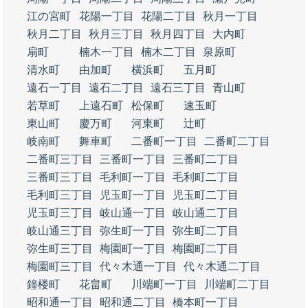
江の宮町
花陽一丁目
花陽二丁目
秋月一丁目
秋月二丁目
秋月三丁目
秋月四丁目
大内町
扇町
楠木一丁目
楠木二丁目
泉原町
清水町
由加町
横浜町
五月町
遠石一丁目
遠石二丁目
遠石三丁目
青山町
若草町
上遠石町
松保町
速玉町
東山町
慶万町
河東町
辻町
岐南町
舞車町
二番町一丁目
二番町二丁目
二番町三丁目
三番町一丁目
三番町二丁目
三番町三丁目
毛利町一丁目
毛利町二丁目
毛利町三丁目
児玉町一丁目
児玉町二丁目
児玉町三丁目
岐山通一丁目
岐山通二丁目
岐山通三丁目
弥生町一丁目
弥生町二丁目
弥生町三丁目
梅園町一丁目
梅園町二丁目
梅園町三丁目
代々木通一丁目
代々木通二丁目
鐘楼町
花畠町
川端町一丁目
川端町二丁目
昭和通一丁目
昭和通二丁目
橋本町一丁目