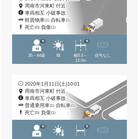
周南市河東町 付近
車両相互 小破事故
軽貨物車
自転車
(1)
(1)
死亡
負傷
(0)
(1)
他
他
35～44歳
晴
幅5.5～
信号なし
13.0m
2020年1月11日(土)10:01
周南市河東町 付近
車両相互 小破事故
普通乗用車
自転車
(1)
(1)
死亡
負傷
(0)
(1)
他
他