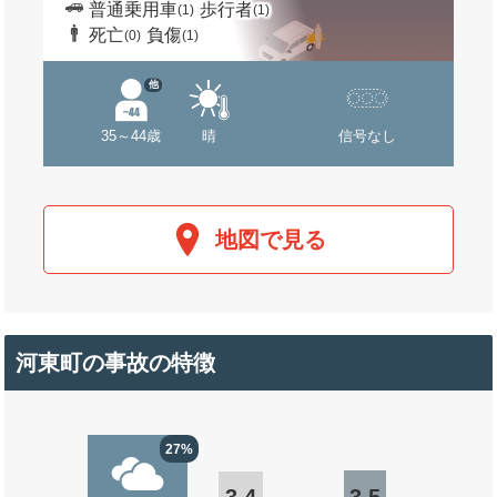
普通乗用車
歩行者
(1)
(1)
死亡
負傷
(0)
(1)
他
35～44歳
晴
信号なし
地図で見る
河東町の事故の特徴
27%
3.4
3.5