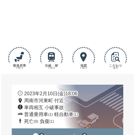
都道府県
沿線・駅
地図
こだわり
で探す
で探す
で探す
条件
2023年2月10日(金)18:06
周南市河東町 付近
車両相互 小破事故
普通乗用車
軽自動車
(1)
(1)
死亡
負傷
(0)
(1)
他
他