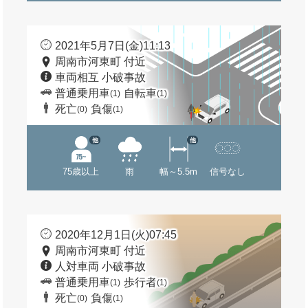
2021年5月7日(金)11:13
周南市河東町 付近
車両相互 小破事故
普通乗用車
自転車
(1)
(1)
死亡
負傷
(0)
(1)
他
他
75歳以上
雨
幅～5.5m
信号なし
2020年12月1日(火)07:45
周南市河東町 付近
人対車両 小破事故
普通乗用車
歩行者
(1)
(1)
死亡
負傷
(0)
(1)