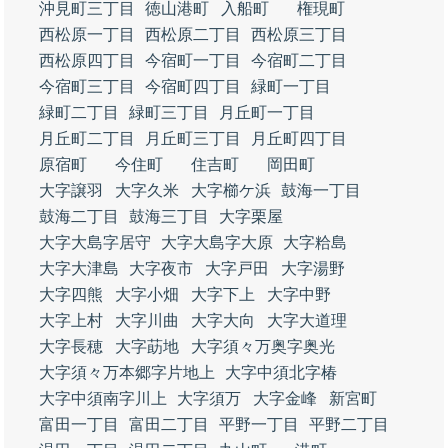
沖見町三丁目
徳山港町
入船町
権現町
西松原一丁目
西松原二丁目
西松原三丁目
西松原四丁目
今宿町一丁目
今宿町二丁目
今宿町三丁目
今宿町四丁目
緑町一丁目
緑町二丁目
緑町三丁目
月丘町一丁目
月丘町二丁目
月丘町三丁目
月丘町四丁目
原宿町
今住町
住吉町
岡田町
大字譲羽
大字久米
大字櫛ケ浜
鼓海一丁目
鼓海二丁目
鼓海三丁目
大字栗屋
大字大島字居守
大字大島字大原
大字粭島
大字大津島
大字夜市
大字戸田
大字湯野
大字四熊
大字小畑
大字下上
大字中野
大字上村
大字川曲
大字大向
大字大道理
大字長穂
大字莇地
大字須々万奥字奥光
大字須々万本郷字片地上
大字中須北字椿
大字中須南字川上
大字須万
大字金峰
新宮町
富田一丁目
富田二丁目
平野一丁目
平野二丁目