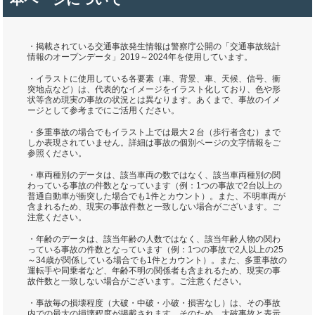
・掲載されている交通事故発生情報は警察庁公開の「交通事故統計
情報のオープンデータ」2019～2024年を使用しています。
・イラストに使用している各要素（車、背景、車、天候、信号、衝
突地点など）は、代表的なイメージをイラスト化しており、色や形
状等含め現実の事故の状況とは異なります。あくまで、事故のイメ
ージとして参考までにご活用ください。
・多重事故の場合でもイラスト上では最大２台（歩行者含む）まで
しか表現されていません。詳細は事故の個別ページの文字情報をご
参照ください。
・車両種別のデータは、該当車両の数ではなく、該当車両種別の関
わっている事故の件数となっています（例：1つの事故で2台以上の
普通自動車が衝突した場合でも1件とカウント）。また、不明車両が
含まれるため、現実の事故件数と一致しない場合がございます。ご
注意ください。
・年齢のデータは、該当年齢の人数ではなく、該当年齢人物の関わ
っている事故の件数となっています（例：1つの事故で2人以上の25
～34歳が関係している場合でも1件とカウント）。また、多重事故の
運転手や同乗者など、年齢不明の関係者も含まれるため、現実の事
故件数と一致しない場合がございます。ご注意ください。
・事故毎の損壊程度（大破・中破・小破・損害なし）は、その事故
内での最大の損壊程度が掲載されます。そのため、大破事故と表示