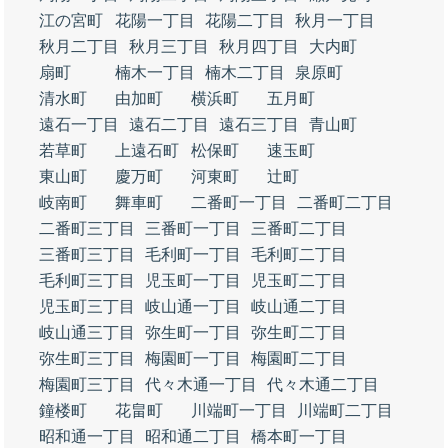
江の宮町
花陽一丁目
花陽二丁目
秋月一丁目
秋月二丁目
秋月三丁目
秋月四丁目
大内町
扇町
楠木一丁目
楠木二丁目
泉原町
清水町
由加町
横浜町
五月町
遠石一丁目
遠石二丁目
遠石三丁目
青山町
若草町
上遠石町
松保町
速玉町
東山町
慶万町
河東町
辻町
岐南町
舞車町
二番町一丁目
二番町二丁目
二番町三丁目
三番町一丁目
三番町二丁目
三番町三丁目
毛利町一丁目
毛利町二丁目
毛利町三丁目
児玉町一丁目
児玉町二丁目
児玉町三丁目
岐山通一丁目
岐山通二丁目
岐山通三丁目
弥生町一丁目
弥生町二丁目
弥生町三丁目
梅園町一丁目
梅園町二丁目
梅園町三丁目
代々木通一丁目
代々木通二丁目
鐘楼町
花畠町
川端町一丁目
川端町二丁目
昭和通一丁目
昭和通二丁目
橋本町一丁目