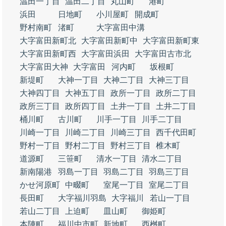
温田一丁目
温田二丁目
丸山町
港町
浜田
日地町
小川屋町
開成町
野村南町
渚町
大字富田中溝
大字富田新町北
大字富田新町中
大字富田新町東
大字富田新町西
大字富田浜田
大字富田古市北
大字富田大神
大字富田
河内町
坂根町
新堤町
大神一丁目
大神二丁目
大神三丁目
大神四丁目
大神五丁目
政所一丁目
政所二丁目
政所三丁目
政所四丁目
土井一丁目
土井二丁目
桶川町
古川町
川手一丁目
川手二丁目
川崎一丁目
川崎二丁目
川崎三丁目
西千代田町
野村一丁目
野村二丁目
野村三丁目
椎木町
道源町
三笹町
清水一丁目
清水二丁目
新南陽港
羽島一丁目
羽島二丁目
羽島三丁目
かせ河原町
中畷町
室尾一丁目
室尾二丁目
長田町
大字福川羽島
大字福川
若山一丁目
若山二丁目
上迫町
皿山町
御姫町
本陣町
福川中市町
新地町
西桝町