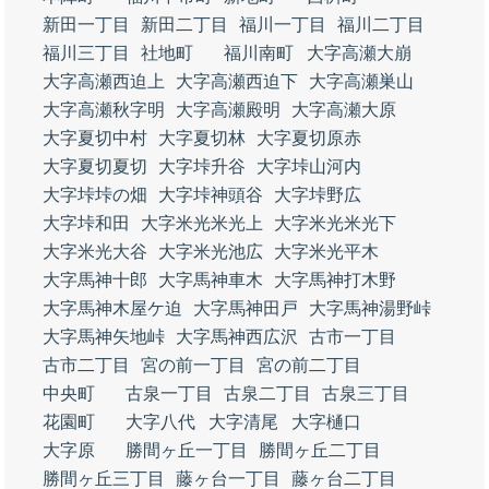
新田一丁目
新田二丁目
福川一丁目
福川二丁目
福川三丁目
社地町
福川南町
大字高瀬大崩
大字高瀬西迫上
大字高瀬西迫下
大字高瀬巣山
大字高瀬秋字明
大字高瀬殿明
大字高瀬大原
大字夏切中村
大字夏切林
大字夏切原赤
大字夏切夏切
大字垰升谷
大字垰山河内
大字垰垰の畑
大字垰神頭谷
大字垰野広
大字垰和田
大字米光米光上
大字米光米光下
大字米光大谷
大字米光池広
大字米光平木
大字馬神十郎
大字馬神車木
大字馬神打木野
大字馬神木屋ケ迫
大字馬神田戸
大字馬神湯野峠
大字馬神矢地峠
大字馬神西広沢
古市一丁目
古市二丁目
宮の前一丁目
宮の前二丁目
中央町
古泉一丁目
古泉二丁目
古泉三丁目
花園町
大字八代
大字清尾
大字樋口
大字原
勝間ヶ丘一丁目
勝間ヶ丘二丁目
勝間ヶ丘三丁目
藤ヶ台一丁目
藤ヶ台二丁目