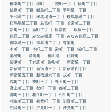
橋本町二丁目
柳町
糀町一丁目
糀町二丁目
飯島町一丁目
飯島町二丁目
平和通一丁目
平和通二丁目
桜馬場通一丁目
桜馬場通二丁目
桜馬場通三丁目
若宮町一丁目
若宮町二丁目
新町一丁目
新町二丁目
銀南街
銀座一丁目
銀座二丁目
みなみ銀座一丁目
みなみ銀座二丁目
御幸通一丁目
御幸通二丁目
有楽町
本町一丁目
本町二丁目
栄町一丁目
栄町二丁目
那智町
晴海町
徳山湾
住崎町
築港町
千代田町
御影町
新宿通一丁目
新宿通二丁目
新宿通三丁目
新宿通四丁目
新宿通五丁目
新宿通六丁目
戎町一丁目
戎町二丁目
戎町三丁目
野上町一丁目
野上町二丁目
都町一丁目
都町二丁目
都町三丁目
相生町一丁目
相生町二丁目
相生町三丁目
初音町一丁目
初音町二丁目
初音町三丁目
沖見町一丁目
沖見町二丁目