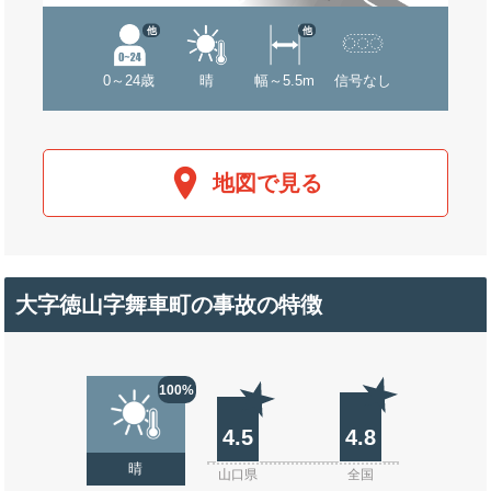
他
他
0～24歳
晴
幅～5.5m
信号なし
地図で見る
大字徳山字舞車町の事故の特徴
100%
4.5
4.8
晴
山口県
全国