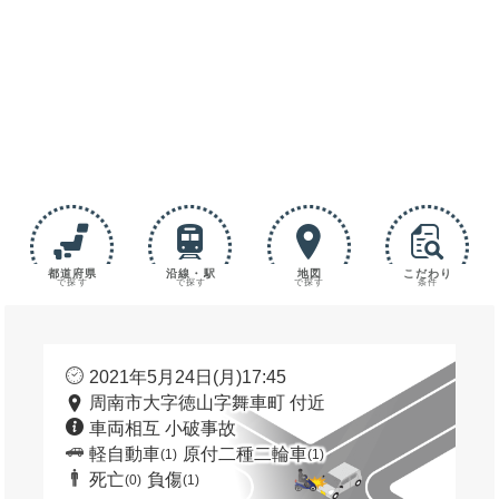
都道府県
沿線・駅
地図
こだわり
で探す
で探す
で探す
条件
2021年5月24日(月)17:45
周南市大字徳山字舞車町 付近
車両相互 小破事故
軽自動車
原付二種二輪車
(1)
(1)
死亡
負傷
(0)
(1)