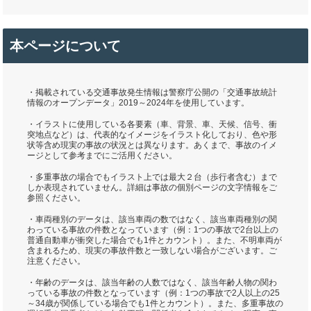
本ページについて
・掲載されている交通事故発生情報は警察庁公開の「交通事故統計
情報のオープンデータ」2019～2024年を使用しています。
・イラストに使用している各要素（車、背景、車、天候、信号、衝
突地点など）は、代表的なイメージをイラスト化しており、色や形
状等含め現実の事故の状況とは異なります。あくまで、事故のイメ
ージとして参考までにご活用ください。
・多重事故の場合でもイラスト上では最大２台（歩行者含む）まで
しか表現されていません。詳細は事故の個別ページの文字情報をご
参照ください。
・車両種別のデータは、該当車両の数ではなく、該当車両種別の関
わっている事故の件数となっています（例：1つの事故で2台以上の
普通自動車が衝突した場合でも1件とカウント）。また、不明車両が
含まれるため、現実の事故件数と一致しない場合がございます。ご
注意ください。
・年齢のデータは、該当年齢の人数ではなく、該当年齢人物の関わ
っている事故の件数となっています（例：1つの事故で2人以上の25
～34歳が関係している場合でも1件とカウント）。また、多重事故の