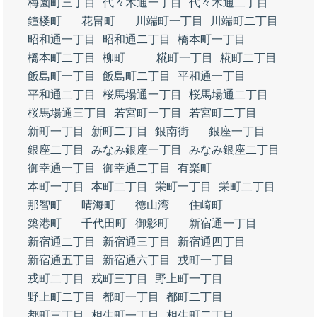
梅園町三丁目
代々木通一丁目
代々木通二丁目
鐘楼町
花畠町
川端町一丁目
川端町二丁目
昭和通一丁目
昭和通二丁目
橋本町一丁目
橋本町二丁目
柳町
糀町一丁目
糀町二丁目
飯島町一丁目
飯島町二丁目
平和通一丁目
平和通二丁目
桜馬場通一丁目
桜馬場通二丁目
桜馬場通三丁目
若宮町一丁目
若宮町二丁目
新町一丁目
新町二丁目
銀南街
銀座一丁目
銀座二丁目
みなみ銀座一丁目
みなみ銀座二丁目
御幸通一丁目
御幸通二丁目
有楽町
本町一丁目
本町二丁目
栄町一丁目
栄町二丁目
那智町
晴海町
徳山湾
住崎町
築港町
千代田町
御影町
新宿通一丁目
新宿通二丁目
新宿通三丁目
新宿通四丁目
新宿通五丁目
新宿通六丁目
戎町一丁目
戎町二丁目
戎町三丁目
野上町一丁目
野上町二丁目
都町一丁目
都町二丁目
都町三丁目
相生町一丁目
相生町二丁目