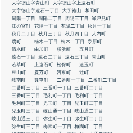
大字徳山字青山町
大字徳山字上遠石町
大字徳山字遠石一丁目
大字徳山
孝田町
周陽一丁目
周陽二丁目
周陽三丁目
瀬戸見町
江の宮町
花陽一丁目
花陽二丁目
秋月一丁目
秋月二丁目
秋月三丁目
秋月四丁目
大内町
扇町
楠木一丁目
楠木二丁目
泉原町
清水町
由加町
横浜町
五月町
遠石一丁目
遠石二丁目
遠石三丁目
青山町
若草町
上遠石町
松保町
速玉町
東山町
慶万町
河東町
辻町
岐南町
舞車町
二番町一丁目
二番町二丁目
二番町三丁目
三番町一丁目
三番町二丁目
三番町三丁目
毛利町一丁目
毛利町二丁目
毛利町三丁目
児玉町一丁目
児玉町二丁目
児玉町三丁目
岐山通一丁目
岐山通二丁目
岐山通三丁目
弥生町一丁目
弥生町二丁目
弥生町三丁目
梅園町一丁目
梅園町二丁目