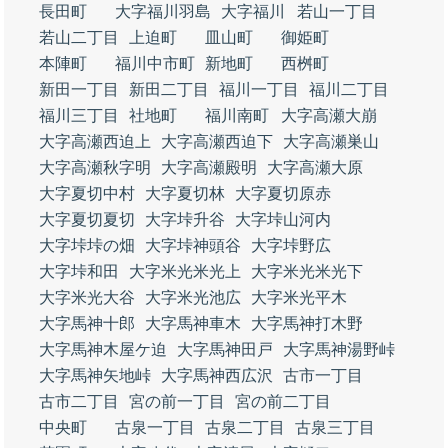
長田町
大字福川羽島
大字福川
若山一丁目
若山二丁目
上迫町
皿山町
御姫町
本陣町
福川中市町
新地町
西桝町
新田一丁目
新田二丁目
福川一丁目
福川二丁目
福川三丁目
社地町
福川南町
大字高瀬大崩
大字高瀬西迫上
大字高瀬西迫下
大字高瀬巣山
大字高瀬秋字明
大字高瀬殿明
大字高瀬大原
大字夏切中村
大字夏切林
大字夏切原赤
大字夏切夏切
大字垰升谷
大字垰山河内
大字垰垰の畑
大字垰神頭谷
大字垰野広
大字垰和田
大字米光米光上
大字米光米光下
大字米光大谷
大字米光池広
大字米光平木
大字馬神十郎
大字馬神車木
大字馬神打木野
大字馬神木屋ケ迫
大字馬神田戸
大字馬神湯野峠
大字馬神矢地峠
大字馬神西広沢
古市一丁目
古市二丁目
宮の前一丁目
宮の前二丁目
中央町
古泉一丁目
古泉二丁目
古泉三丁目