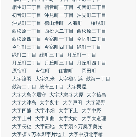
相生町三丁目
初音町一丁目
初音町二丁目
初音町三丁目
沖見町一丁目
沖見町二丁目
沖見町三丁目
徳山港町
入船町
権現町
西松原一丁目
西松原二丁目
西松原三丁目
西松原四丁目
今宿町一丁目
今宿町二丁目
今宿町三丁目
今宿町四丁目
緑町一丁目
緑町二丁目
緑町三丁目
月丘町一丁目
月丘町二丁目
月丘町三丁目
月丘町四丁目
原宿町
今住町
住吉町
岡田町
大字譲羽
大字久米
大字櫛ケ浜
鼓海一丁目
鼓海二丁目
鼓海三丁目
大字栗屋
大字大島字居守
大字大島字大原
大字粭島
大字大津島
大字夜市
大字戸田
大字湯野
大字四熊
大字小畑
大字下上
大字中野
大字上村
大字川曲
大字大向
大字大道理
大字長穂
大字莇地
大字須々万奥字奥光
大字須々万本郷字片地上
大字中須北字椿