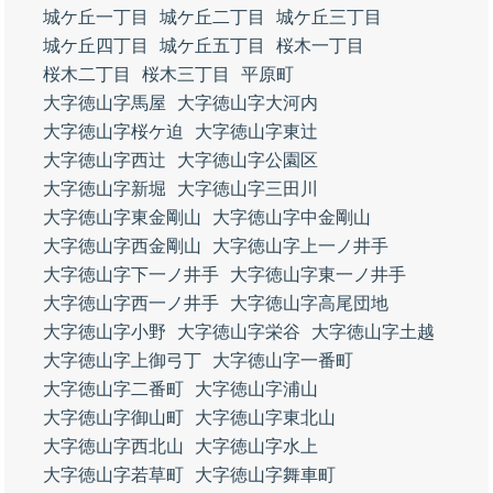
城ケ丘一丁目
城ケ丘二丁目
城ケ丘三丁目
城ケ丘四丁目
城ケ丘五丁目
桜木一丁目
桜木二丁目
桜木三丁目
平原町
大字徳山字馬屋
大字徳山字大河内
大字徳山字桜ケ迫
大字徳山字東辻
大字徳山字西辻
大字徳山字公園区
大字徳山字新堀
大字徳山字三田川
大字徳山字東金剛山
大字徳山字中金剛山
大字徳山字西金剛山
大字徳山字上一ノ井手
大字徳山字下一ノ井手
大字徳山字東一ノ井手
大字徳山字西一ノ井手
大字徳山字高尾団地
大字徳山字小野
大字徳山字栄谷
大字徳山字土越
大字徳山字上御弓丁
大字徳山字一番町
大字徳山字二番町
大字徳山字浦山
大字徳山字御山町
大字徳山字東北山
大字徳山字西北山
大字徳山字水上
大字徳山字若草町
大字徳山字舞車町