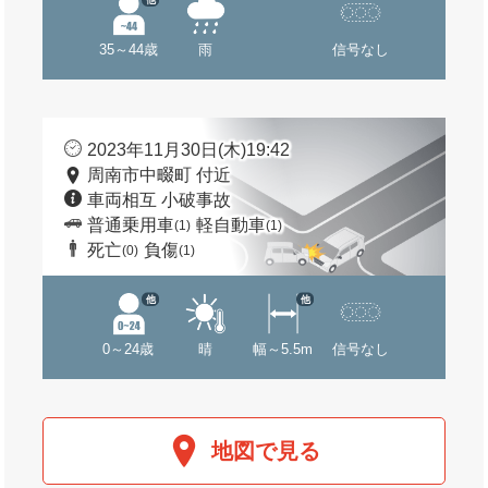
35～44歳
雨
信号なし
2023年11月30日(木)19:42
周南市中畷町 付近
車両相互 小破事故
普通乗用車
軽自動車
(1)
(1)
死亡
負傷
(0)
(1)
他
他
0～24歳
晴
幅～5.5m
信号なし
地図で見る