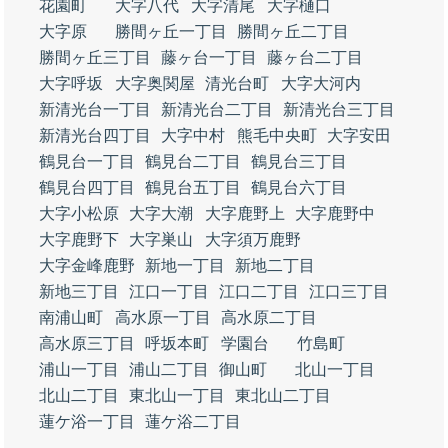
花園町
大字八代
大字清尾
大字樋口
大字原
勝間ヶ丘一丁目
勝間ヶ丘二丁目
勝間ヶ丘三丁目
藤ヶ台一丁目
藤ヶ台二丁目
大字呼坂
大字奥関屋
清光台町
大字大河内
新清光台一丁目
新清光台二丁目
新清光台三丁目
新清光台四丁目
大字中村
熊毛中央町
大字安田
鶴見台一丁目
鶴見台二丁目
鶴見台三丁目
鶴見台四丁目
鶴見台五丁目
鶴見台六丁目
大字小松原
大字大潮
大字鹿野上
大字鹿野中
大字鹿野下
大字巣山
大字須万鹿野
大字金峰鹿野
新地一丁目
新地二丁目
新地三丁目
江口一丁目
江口二丁目
江口三丁目
南浦山町
高水原一丁目
高水原二丁目
高水原三丁目
呼坂本町
学園台
竹島町
浦山一丁目
浦山二丁目
御山町
北山一丁目
北山二丁目
東北山一丁目
東北山二丁目
蓮ケ浴一丁目
蓮ケ浴二丁目