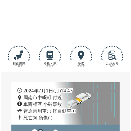
都道府県
沿線・駅
地図
こだわり
で探す
で探す
で探す
条件
2024年7月1日(月)14:47
周南市中畷町 付近
車両相互 小破事故
普通乗用車
軽自動車
(1)
(1)
死亡
負傷
(0)
(1)
他