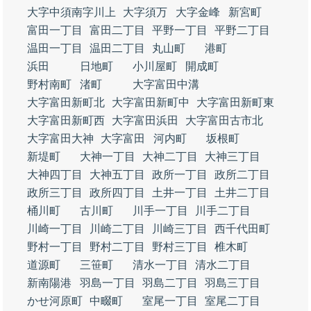
大字中須南字川上
大字須万
大字金峰
新宮町
富田一丁目
富田二丁目
平野一丁目
平野二丁目
温田一丁目
温田二丁目
丸山町
港町
浜田
日地町
小川屋町
開成町
野村南町
渚町
大字富田中溝
大字富田新町北
大字富田新町中
大字富田新町東
大字富田新町西
大字富田浜田
大字富田古市北
大字富田大神
大字富田
河内町
坂根町
新堤町
大神一丁目
大神二丁目
大神三丁目
大神四丁目
大神五丁目
政所一丁目
政所二丁目
政所三丁目
政所四丁目
土井一丁目
土井二丁目
桶川町
古川町
川手一丁目
川手二丁目
川崎一丁目
川崎二丁目
川崎三丁目
西千代田町
野村一丁目
野村二丁目
野村三丁目
椎木町
道源町
三笹町
清水一丁目
清水二丁目
新南陽港
羽島一丁目
羽島二丁目
羽島三丁目
かせ河原町
中畷町
室尾一丁目
室尾二丁目