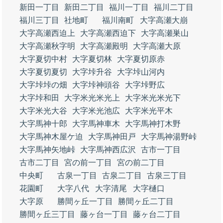
新田一丁目
新田二丁目
福川一丁目
福川二丁目
福川三丁目
社地町
福川南町
大字高瀬大崩
大字高瀬西迫上
大字高瀬西迫下
大字高瀬巣山
大字高瀬秋字明
大字高瀬殿明
大字高瀬大原
大字夏切中村
大字夏切林
大字夏切原赤
大字夏切夏切
大字垰升谷
大字垰山河内
大字垰垰の畑
大字垰神頭谷
大字垰野広
大字垰和田
大字米光米光上
大字米光米光下
大字米光大谷
大字米光池広
大字米光平木
大字馬神十郎
大字馬神車木
大字馬神打木野
大字馬神木屋ケ迫
大字馬神田戸
大字馬神湯野峠
大字馬神矢地峠
大字馬神西広沢
古市一丁目
古市二丁目
宮の前一丁目
宮の前二丁目
中央町
古泉一丁目
古泉二丁目
古泉三丁目
花園町
大字八代
大字清尾
大字樋口
大字原
勝間ヶ丘一丁目
勝間ヶ丘二丁目
勝間ヶ丘三丁目
藤ヶ台一丁目
藤ヶ台二丁目