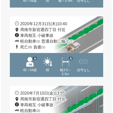
45～54歳
雨
幅～5.5m
信号なし
2020年12月31日(木)10:40
周南市新宿通四丁目 付近
車両相互 小破事故
軽自動車
普通自動二輪小
(1)
(1)
死亡
負傷
(0)
(1)
他
他
45～54歳
晴
幅3.5～
信号なし
5.5m
2020年7月10日(金)13:55
周南市新宿通四丁目 付近
車両相互 小破事故
軽自動車
(2)