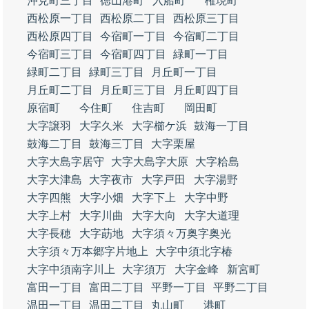
沖見町三丁目
徳山港町
入船町
権現町
西松原一丁目
西松原二丁目
西松原三丁目
西松原四丁目
今宿町一丁目
今宿町二丁目
今宿町三丁目
今宿町四丁目
緑町一丁目
緑町二丁目
緑町三丁目
月丘町一丁目
月丘町二丁目
月丘町三丁目
月丘町四丁目
原宿町
今住町
住吉町
岡田町
大字譲羽
大字久米
大字櫛ケ浜
鼓海一丁目
鼓海二丁目
鼓海三丁目
大字栗屋
大字大島字居守
大字大島字大原
大字粭島
大字大津島
大字夜市
大字戸田
大字湯野
大字四熊
大字小畑
大字下上
大字中野
大字上村
大字川曲
大字大向
大字大道理
大字長穂
大字莇地
大字須々万奥字奥光
大字須々万本郷字片地上
大字中須北字椿
大字中須南字川上
大字須万
大字金峰
新宮町
富田一丁目
富田二丁目
平野一丁目
平野二丁目
温田一丁目
温田二丁目
丸山町
港町