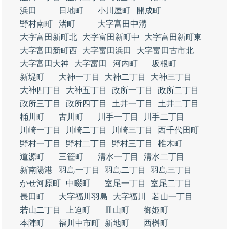
浜田
日地町
小川屋町
開成町
野村南町
渚町
大字富田中溝
大字富田新町北
大字富田新町中
大字富田新町東
大字富田新町西
大字富田浜田
大字富田古市北
大字富田大神
大字富田
河内町
坂根町
新堤町
大神一丁目
大神二丁目
大神三丁目
大神四丁目
大神五丁目
政所一丁目
政所二丁目
政所三丁目
政所四丁目
土井一丁目
土井二丁目
桶川町
古川町
川手一丁目
川手二丁目
川崎一丁目
川崎二丁目
川崎三丁目
西千代田町
野村一丁目
野村二丁目
野村三丁目
椎木町
道源町
三笹町
清水一丁目
清水二丁目
新南陽港
羽島一丁目
羽島二丁目
羽島三丁目
かせ河原町
中畷町
室尾一丁目
室尾二丁目
長田町
大字福川羽島
大字福川
若山一丁目
若山二丁目
上迫町
皿山町
御姫町
本陣町
福川中市町
新地町
西桝町