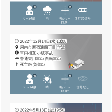
他
他
0～24歳
雨
幅5.5～
３灯式信号
13.0m
2022年12月14日(水)13:08
周南市新宿通四丁目 付近
車両相互 小破事故
普通乗用車
自転車
(1)
(1)
死亡
負傷
(0)
(1)
他
他
65～74歳
晴
幅5.5～
信号なし
13.0m
2022年5月13日(金)19:50