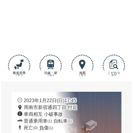
都道府県
沿線・駅
地図
こだわり
で探す
で探す
で探す
条件
2023年1月22日(日)17:45
周南市新宿通四丁目 付近
車両相互 小破事故
普通乗用車
自転車
(1)
(1)
死亡
負傷
(0)
(1)