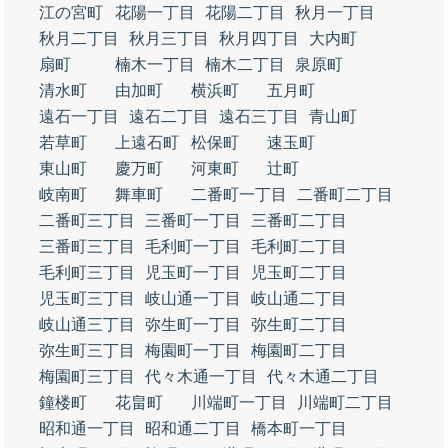
江の宮町
花陽一丁目
花陽二丁目
秋月一丁目
秋月二丁目
秋月三丁目
秋月四丁目
大内町
扇町
楠木一丁目
楠木二丁目
泉原町
清水町
由加町
横浜町
五月町
遠石一丁目
遠石二丁目
遠石三丁目
青山町
若草町
上遠石町
松保町
速玉町
東山町
慶万町
河東町
辻町
岐南町
舞車町
二番町一丁目
二番町二丁目
二番町三丁目
三番町一丁目
三番町二丁目
三番町三丁目
毛利町一丁目
毛利町二丁目
毛利町三丁目
児玉町一丁目
児玉町二丁目
児玉町三丁目
岐山通一丁目
岐山通二丁目
岐山通三丁目
弥生町一丁目
弥生町二丁目
弥生町三丁目
梅園町一丁目
梅園町二丁目
梅園町三丁目
代々木通一丁目
代々木通二丁目
鐘楼町
花畠町
川端町一丁目
川端町二丁目
昭和通一丁目
昭和通二丁目
橋本町一丁目