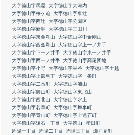
大字徳山字馬屋
大字徳山字大河内
大字徳山字桜ケ迫
大字徳山字東辻
大字徳山字西辻
大字徳山字公園区
大字徳山字新堀
大字徳山字三田川
大字徳山字東金剛山
大字徳山字中金剛山
大字徳山字西金剛山
大字徳山字上一ノ井手
大字徳山字下一ノ井手
大字徳山字東一ノ井手
大字徳山字西一ノ井手
大字徳山字高尾団地
大字徳山字小野
大字徳山字栄谷
大字徳山字土越
大字徳山字上御弓丁
大字徳山字一番町
大字徳山字二番町
大字徳山字浦山
大字徳山字御山町
大字徳山字東北山
大字徳山字西北山
大字徳山字水上
大字徳山字若草町
大字徳山字舞車町
大字徳山字青山町
大字徳山字上遠石町
大字徳山字遠石一丁目
大字徳山
孝田町
周陽一丁目
周陽二丁目
周陽三丁目
瀬戸見町