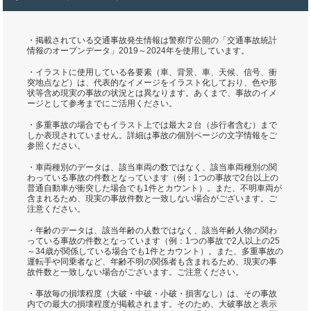
・掲載されている交通事故発生情報は警察庁公開の「交通事故統計
情報のオープンデータ」2019～2024年を使用しています。
・イラストに使用している各要素（車、背景、車、天候、信号、衝
突地点など）は、代表的なイメージをイラスト化しており、色や形
状等含め現実の事故の状況とは異なります。あくまで、事故のイメ
ージとして参考までにご活用ください。
・多重事故の場合でもイラスト上では最大２台（歩行者含む）まで
しか表現されていません。詳細は事故の個別ページの文字情報をご
参照ください。
・車両種別のデータは、該当車両の数ではなく、該当車両種別の関
わっている事故の件数となっています（例：1つの事故で2台以上の
普通自動車が衝突した場合でも1件とカウント）。また、不明車両が
含まれるため、現実の事故件数と一致しない場合がございます。ご
注意ください。
・年齢のデータは、該当年齢の人数ではなく、該当年齢人物の関わ
っている事故の件数となっています（例：1つの事故で2人以上の25
～34歳が関係している場合でも1件とカウント）。また、多重事故の
運転手や同乗者など、年齢不明の関係者も含まれるため、現実の事
故件数と一致しない場合がございます。ご注意ください。
・事故毎の損壊程度（大破・中破・小破・損害なし）は、その事故
内での最大の損壊程度が掲載されます。そのため、大破事故と表示