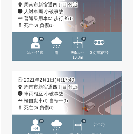
周南市新宿通四丁目 付近
人対車両 小破事故
普通乗用車
歩行者
(1)
(1)
死亡
負傷
(0)
(1)
他
他
35～44歳
雨
幅5.5～
３灯式信号
13.0m
2021年2月1日(月)17:40
周南市新宿通四丁目 付近
車両相互 小破事故
軽自動車
自転車
(1)
(1)
死亡
負傷
(0)
(1)
他
他