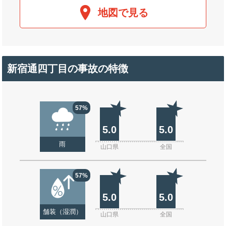
地図で見る
新宿通四丁目の事故の特徴
57%
5.0
5.0
雨
山口県
全国
57%
5.0
5.0
舗装（湿潤）
山口県
全国