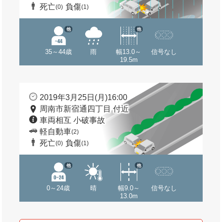
死亡
負傷
(0)
(1)
他
他
35～44歳
雨
幅13.0～
信号なし
19.5m
2019年3月25日(月)16:00
周南市新宿通四丁目 付近
車両相互 小破事故
軽自動車
(2)
死亡
負傷
(0)
(1)
他
他
0～24歳
晴
幅9.0～
信号なし
13.0m