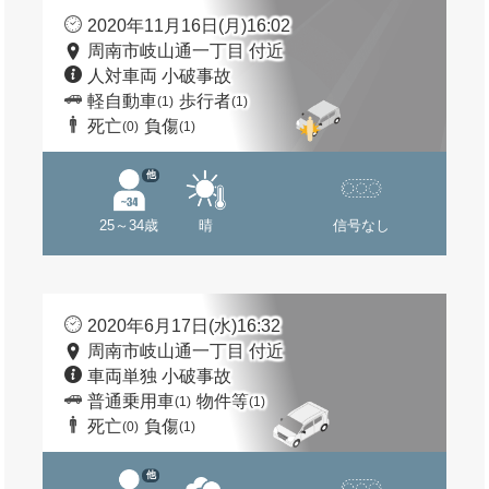
2020年11月16日(月)16:02
周南市岐山通一丁目 付近
人対車両 小破事故
軽自動車
歩行者
(1)
(1)
死亡
負傷
(0)
(1)
他
25～34歳
晴
信号なし
2020年6月17日(水)16:32
周南市岐山通一丁目 付近
車両単独 小破事故
普通乗用車
物件等
(1)
(1)
死亡
負傷
(0)
(1)
他