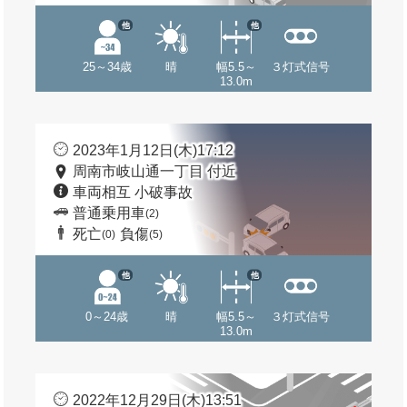
他
他
25～34歳
晴
幅5.5～
３灯式信号
13.0m
2023年1月12日(木)17:12
周南市岐山通一丁目 付近
車両相互 小破事故
普通乗用車
(2)
死亡
負傷
(0)
(5)
他
他
0～24歳
晴
幅5.5～
３灯式信号
13.0m
2022年12月29日(木)13:51