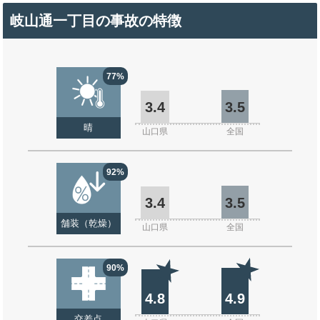
岐山通一丁目の事故の特徴
77%
3.4
3.5
晴
山口県
全国
92%
3.4
3.5
舗装（乾燥）
山口県
全国
90%
4.8
4.9
交差点