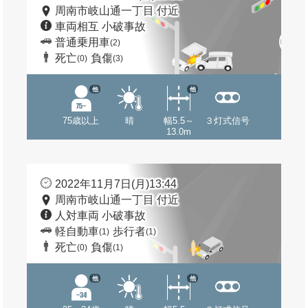
周南市岐山通一丁目 付近
車両相互 小破事故
普通乗用車
(2)
死亡
負傷
(0)
(3)
他
他
75歳以上
晴
幅5.5～
３灯式信号
13.0m
2022年11月7日(月)13:44
周南市岐山通一丁目 付近
人対車両 小破事故
軽自動車
歩行者
(1)
(1)
死亡
負傷
(0)
(1)
他
他