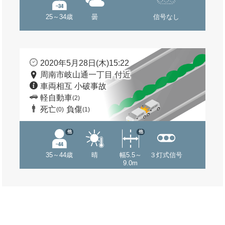
25～34歳
曇
信号なし
2020年5月28日(木)15:22
周南市岐山通一丁目 付近
車両相互 小破事故
軽自動車
(2)
死亡
負傷
(0)
(1)
他
他
35～44歳
晴
幅5.5～
３灯式信号
9.0m