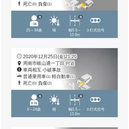
死亡
負傷
(0)
(1)
他
他
25～34歳
晴
幅5.5～
３灯式信号
13.0m
2020年12月25日(金)21:20
周南市岐山通一丁目 付近
車両相互 小破事故
普通乗用車
軽自動車
(1)
(1)
死亡
負傷
(0)
(2)
他
他
0～24歳
晴
幅5.5～
３灯式信号
13.0m