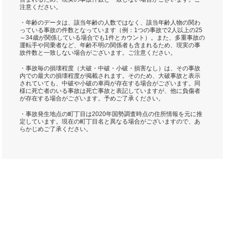
注意ください。
・年齢のデータは、該当年齢の人数ではなく、該当年齢人物の関わ
っている事故の件数となっています（例：1つの事故で2人以上の25
～34歳が関係している場合でも1件とカウント）。また、多重事故の
運転手や同乗者など、年齢不明の関係者も含まれるため、現実の事
故件数と一致しない場合がございます。ご注意ください。
・事故毎の損壊程度（大破・中破・小破・損害なし）は、その事故
内での最大の損壊程度が掲載されます。そのため、大破事故と表示
されていても、中破や小破の車両が存在する場合がございます。同
様に死亡者のいる事故は死亡事故と表記していますが、他に負傷者
が存在する場合がございます。予めご了承ください。
・事故発生地点の町丁目は2020年国勢調査時点の住所情報を元に推
定しています。現在の町丁目名と異なる場合がございますので、あ
らかじめご了承ください。