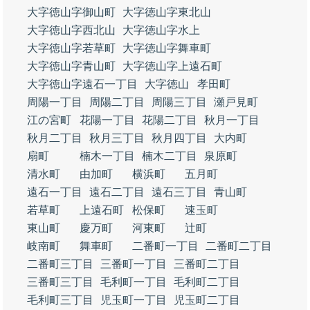
大字徳山字御山町
大字徳山字東北山
大字徳山字西北山
大字徳山字水上
大字徳山字若草町
大字徳山字舞車町
大字徳山字青山町
大字徳山字上遠石町
大字徳山字遠石一丁目
大字徳山
孝田町
周陽一丁目
周陽二丁目
周陽三丁目
瀬戸見町
江の宮町
花陽一丁目
花陽二丁目
秋月一丁目
秋月二丁目
秋月三丁目
秋月四丁目
大内町
扇町
楠木一丁目
楠木二丁目
泉原町
清水町
由加町
横浜町
五月町
遠石一丁目
遠石二丁目
遠石三丁目
青山町
若草町
上遠石町
松保町
速玉町
東山町
慶万町
河東町
辻町
岐南町
舞車町
二番町一丁目
二番町二丁目
二番町三丁目
三番町一丁目
三番町二丁目
三番町三丁目
毛利町一丁目
毛利町二丁目
毛利町三丁目
児玉町一丁目
児玉町二丁目