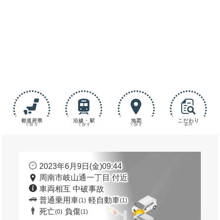
都道府県
沿線・駅
地図
こだわり
で探す
で探す
で探す
条件
2023年6月9日(金)09:44
周南市岐山通一丁目 付近
車両相互 中破事故
普通乗用車
軽自動車
(1)
(1)
死亡
負傷
(0)
(1)