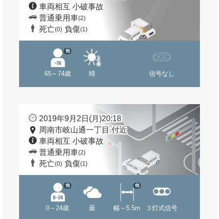
車両相互 小破事故
普通乗用車
(2)
死亡
負傷
(0)
(1)
他
65～74歳
晴
信号なし
2019年9月2日(月)20:18
周南市岐山通一丁目 付近
車両相互 小破事故
普通乗用車
(2)
死亡
負傷
(0)
(1)
他
他
0～24歳
曇
幅～5.5m
３灯式信号