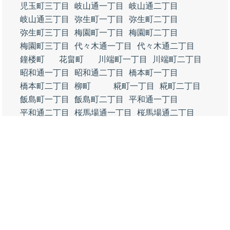
児玉町三丁目
岐山通一丁目
岐山通二丁目
岐山通三丁目
弥生町一丁目
弥生町二丁目
弥生町三丁目
梅園町一丁目
梅園町二丁目
梅園町三丁目
代々木通一丁目
代々木通二丁目
鐘楼町
花畠町
川端町一丁目
川端町二丁目
昭和通一丁目
昭和通二丁目
橋本町一丁目
橋本町二丁目
柳町
糀町一丁目
糀町二丁目
飯島町一丁目
飯島町二丁目
平和通一丁目
平和通二丁目
桜馬場通一丁目
桜馬場通二丁目
桜馬場通三丁目
若宮町一丁目
若宮町二丁目
新町一丁目
新町二丁目
銀南街
銀座一丁目
銀座二丁目
みなみ銀座一丁目
みなみ銀座二丁目
御幸通一丁目
御幸通二丁目
有楽町
本町一丁目
本町二丁目
栄町一丁目
栄町二丁目
那智町
晴海町
徳山湾
住崎町
築港町
千代田町
御影町
新宿通一丁目
新宿通二丁目
新宿通三丁目
新宿通四丁目