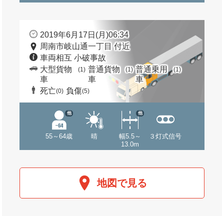
2019年6月17日(月)06:34
周南市岐山通一丁目 付近
車両相互 小破事故
大型貨物
普通貨物
普通乗用
(1)
(1)
(1)
車
車
車
死亡
負傷
(0)
(5)
他
他
55～64歳
晴
幅5.5～
３灯式信号
13.0m
地図で見る