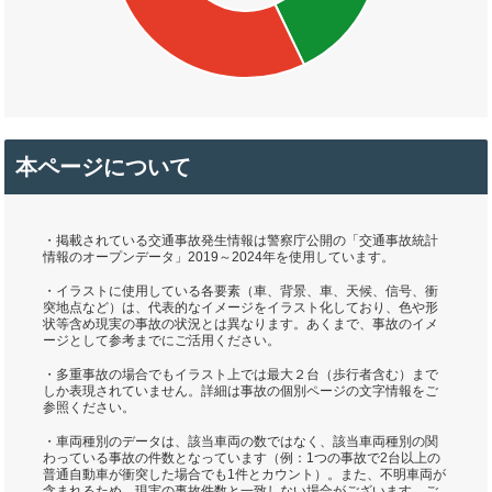
本ページについて
・掲載されている交通事故発生情報は警察庁公開の「交通事故統計
情報のオープンデータ」2019～2024年を使用しています。
・イラストに使用している各要素（車、背景、車、天候、信号、衝
突地点など）は、代表的なイメージをイラスト化しており、色や形
状等含め現実の事故の状況とは異なります。あくまで、事故のイメ
ージとして参考までにご活用ください。
・多重事故の場合でもイラスト上では最大２台（歩行者含む）まで
しか表現されていません。詳細は事故の個別ページの文字情報をご
参照ください。
・車両種別のデータは、該当車両の数ではなく、該当車両種別の関
わっている事故の件数となっています（例：1つの事故で2台以上の
普通自動車が衝突した場合でも1件とカウント）。また、不明車両が
含まれるため、現実の事故件数と一致しない場合がございます。ご