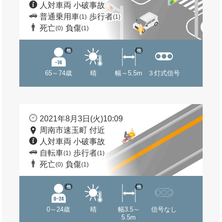
人対車両 小破事故
普通乗用車
歩行者
(1)
(1)
死亡
負傷
(0)
(1)
他
他
65～74歳
晴
幅～5.5m
３灯式信号
2021年8月3日(火)10:09
周南市速玉町 付近
人対車両 小破事故
自転車
歩行者
(1)
(1)
死亡
負傷
(0)
(1)
他
他
0～24歳
晴
幅3.5～
信号なし
5.5m