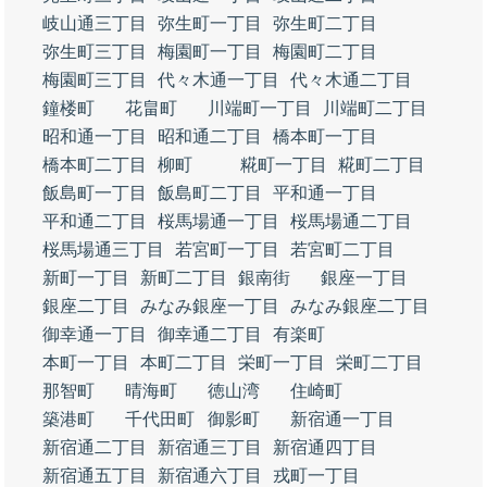
岐山通三丁目
弥生町一丁目
弥生町二丁目
弥生町三丁目
梅園町一丁目
梅園町二丁目
梅園町三丁目
代々木通一丁目
代々木通二丁目
鐘楼町
花畠町
川端町一丁目
川端町二丁目
昭和通一丁目
昭和通二丁目
橋本町一丁目
橋本町二丁目
柳町
糀町一丁目
糀町二丁目
飯島町一丁目
飯島町二丁目
平和通一丁目
平和通二丁目
桜馬場通一丁目
桜馬場通二丁目
桜馬場通三丁目
若宮町一丁目
若宮町二丁目
新町一丁目
新町二丁目
銀南街
銀座一丁目
銀座二丁目
みなみ銀座一丁目
みなみ銀座二丁目
御幸通一丁目
御幸通二丁目
有楽町
本町一丁目
本町二丁目
栄町一丁目
栄町二丁目
那智町
晴海町
徳山湾
住崎町
築港町
千代田町
御影町
新宿通一丁目
新宿通二丁目
新宿通三丁目
新宿通四丁目
新宿通五丁目
新宿通六丁目
戎町一丁目