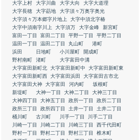
大字上村
大字川曲
大字大向
大字大道理
大字長穂
大字莇地
大字須々万奥字奥光
大字須々万本郷字片地上
大字中須北字椿
大字中須南字川上
大字須万
大字金峰
新宮町
富田一丁目
富田二丁目
平野一丁目
平野二丁目
温田一丁目
温田二丁目
丸山町
港町
浜田
日地町
小川屋町
開成町
野村南町
渚町
大字富田中溝
大字富田新町北
大字富田新町中
大字富田新町東
大字富田新町西
大字富田浜田
大字富田古市北
大字富田大神
大字富田
河内町
坂根町
新堤町
大神一丁目
大神二丁目
大神三丁目
大神四丁目
大神五丁目
政所一丁目
政所二丁目
政所三丁目
政所四丁目
土井一丁目
土井二丁目
桶川町
古川町
川手一丁目
川手二丁目
川崎一丁目
川崎二丁目
川崎三丁目
西千代田町
野村一丁目
野村二丁目
野村三丁目
椎木町