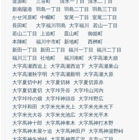
道源町
三笹町
清水一丁目
清水二丁目
新南陽港
羽島一丁目
羽島二丁目
羽島三丁目
かせ河原町
中畷町
室尾一丁目
室尾二丁目
長田町
大字福川羽島
大字福川
若山一丁目
若山二丁目
上迫町
皿山町
御姫町
本陣町
福川中市町
新地町
西桝町
新田一丁目
新田二丁目
福川一丁目
福川二丁目
福川三丁目
社地町
福川南町
大字高瀬大崩
大字高瀬西迫上
大字高瀬西迫下
大字高瀬巣山
大字高瀬秋字明
大字高瀬殿明
大字高瀬大原
大字夏切中村
大字夏切林
大字夏切原赤
大字夏切夏切
大字垰升谷
大字垰山河内
大字垰垰の畑
大字垰神頭谷
大字垰野広
大字垰和田
大字米光米光上
大字米光米光下
大字米光大谷
大字米光池広
大字米光平木
大字馬神十郎
大字馬神車木
大字馬神打木野
大字馬神木屋ケ迫
大字馬神田戸
大字馬神湯野峠
大字馬神矢地峠
大字馬神西広沢
古市一丁目