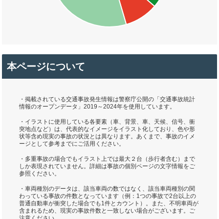
本ページについて
・掲載されている交通事故発生情報は警察庁公開の「交通事故統計
情報のオープンデータ」2019～2024年を使用しています。
・イラストに使用している各要素（車、背景、車、天候、信号、衝
突地点など）は、代表的なイメージをイラスト化しており、色や形
状等含め現実の事故の状況とは異なります。あくまで、事故のイメ
ージとして参考までにご活用ください。
・多重事故の場合でもイラスト上では最大２台（歩行者含む）まで
しか表現されていません。詳細は事故の個別ページの文字情報をご
参照ください。
・車両種別のデータは、該当車両の数ではなく、該当車両種別の関
わっている事故の件数となっています（例：1つの事故で2台以上の
普通自動車が衝突した場合でも1件とカウント）。また、不明車両が
含まれるため、現実の事故件数と一致しない場合がございます。ご
注意ください。