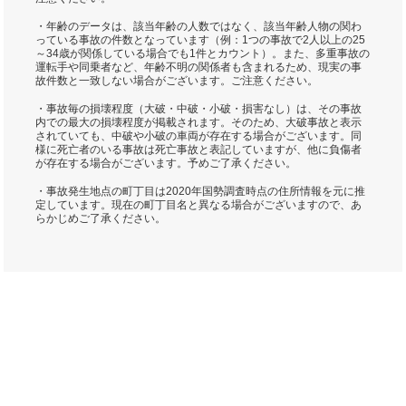
・年齢のデータは、該当年齢の人数ではなく、該当年齢人物の関わ
っている事故の件数となっています（例：1つの事故で2人以上の25
～34歳が関係している場合でも1件とカウント）。また、多重事故の
運転手や同乗者など、年齢不明の関係者も含まれるため、現実の事
故件数と一致しない場合がございます。ご注意ください。
・事故毎の損壊程度（大破・中破・小破・損害なし）は、その事故
内での最大の損壊程度が掲載されます。そのため、大破事故と表示
されていても、中破や小破の車両が存在する場合がございます。同
様に死亡者のいる事故は死亡事故と表記していますが、他に負傷者
が存在する場合がございます。予めご了承ください。
・事故発生地点の町丁目は2020年国勢調査時点の住所情報を元に推
定しています。現在の町丁目名と異なる場合がございますので、あ
らかじめご了承ください。