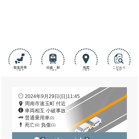
都道府県
沿線・駅
地図
こだわり
で探す
で探す
で探す
条件
2024年9月29日(日)11:45
周南市速玉町 付近
車両相互 小破事故
普通乗用車
(2)
死亡
負傷
(0)
(1)
他
他