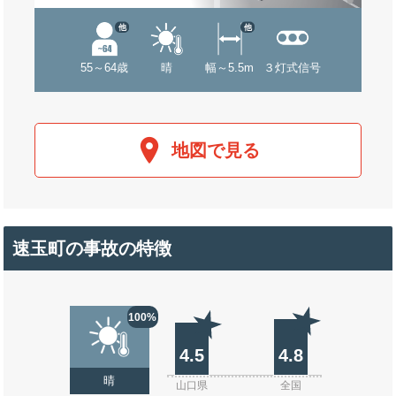
他
他
55～64歳
晴
幅～5.5m
３灯式信号
地図で見る
速玉町の事故の特徴
100%
4.5
4.8
晴
山口県
全国