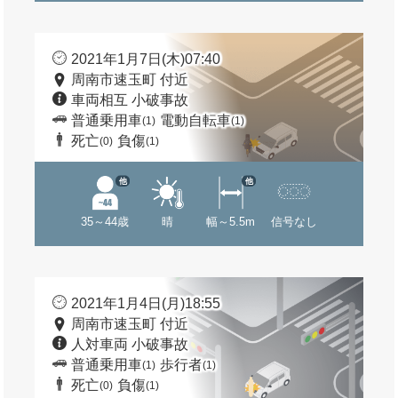
2021年1月7日(木)07:40
周南市速玉町 付近
車両相互 小破事故
普通乗用車
電動自転車
(1)
(1)
死亡
負傷
(0)
(1)
他
他
35～44歳
晴
幅～5.5m
信号なし
2021年1月4日(月)18:55
周南市速玉町 付近
人対車両 小破事故
普通乗用車
歩行者
(1)
(1)
死亡
負傷
(0)
(1)