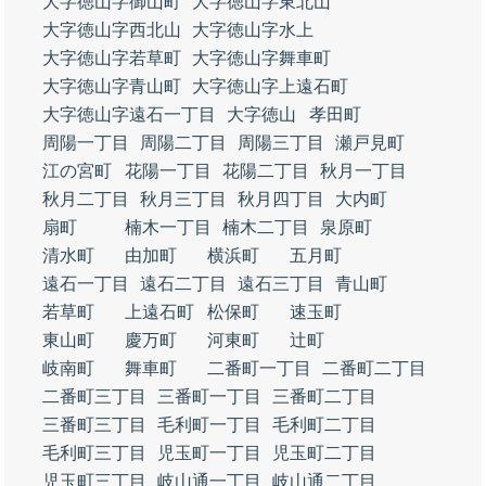
大字徳山字御山町
大字徳山字東北山
大字徳山字西北山
大字徳山字水上
大字徳山字若草町
大字徳山字舞車町
大字徳山字青山町
大字徳山字上遠石町
大字徳山字遠石一丁目
大字徳山
孝田町
周陽一丁目
周陽二丁目
周陽三丁目
瀬戸見町
江の宮町
花陽一丁目
花陽二丁目
秋月一丁目
秋月二丁目
秋月三丁目
秋月四丁目
大内町
扇町
楠木一丁目
楠木二丁目
泉原町
清水町
由加町
横浜町
五月町
遠石一丁目
遠石二丁目
遠石三丁目
青山町
若草町
上遠石町
松保町
速玉町
東山町
慶万町
河東町
辻町
岐南町
舞車町
二番町一丁目
二番町二丁目
二番町三丁目
三番町一丁目
三番町二丁目
三番町三丁目
毛利町一丁目
毛利町二丁目
毛利町三丁目
児玉町一丁目
児玉町二丁目
児玉町三丁目
岐山通一丁目
岐山通二丁目