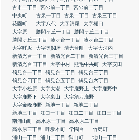
古市二丁目
宮の前一丁目
宮の前二丁目
中央町
古泉一丁目
古泉二丁目
古泉三丁目
花園町
大字八代
大字清尾
大字樋口
大字原
勝間ヶ丘一丁目
勝間ヶ丘二丁目
勝間ヶ丘三丁目
藤ヶ台一丁目
藤ヶ台二丁目
大字呼坂
大字奥関屋
清光台町
大字大河内
新清光台一丁目
新清光台二丁目
新清光台三丁目
新清光台四丁目
大字中村
熊毛中央町
大字安田
鶴見台一丁目
鶴見台二丁目
鶴見台三丁目
鶴見台四丁目
鶴見台五丁目
鶴見台六丁目
大字小松原
大字大潮
大字鹿野上
大字鹿野中
大字鹿野下
大字巣山
大字須万鹿野
大字金峰鹿野
新地一丁目
新地二丁目
新地三丁目
江口一丁目
江口二丁目
江口三丁目
南浦山町
高水原一丁目
高水原二丁目
高水原三丁目
呼坂本町
学園台
竹島町
浦山一丁目
浦山二丁目
御山町
北山一丁目