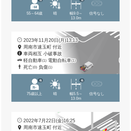
55～64歳
晴
幅9.0～
信号なし
13.0m
2023年11月20日(月)13:13
周南市速玉町 付近
車両相互 小破事故
軽自動車
電動自転車
(1)
(1)
死亡
負傷
(0)
(1)
他
他
75歳以上
晴
幅5.5～
信号なし
13.0m
2022年7月22日(金)16:25
周南市速玉町 付近