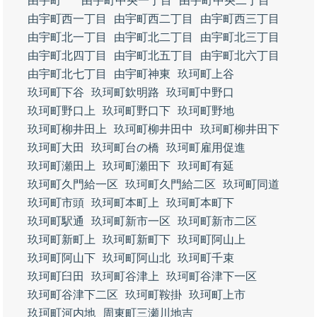
由宇町
由宇町中央一丁目
由宇町中央二丁目
由宇町西一丁目
由宇町西二丁目
由宇町西三丁目
由宇町北一丁目
由宇町北二丁目
由宇町北三丁目
由宇町北四丁目
由宇町北五丁目
由宇町北六丁目
由宇町北七丁目
由宇町神東
玖珂町上谷
玖珂町下谷
玖珂町欽明路
玖珂町中野口
玖珂町野口上
玖珂町野口下
玖珂町野地
玖珂町柳井田上
玖珂町柳井田中
玖珂町柳井田下
玖珂町大田
玖珂町台の橋
玖珂町雇用促進
玖珂町瀬田上
玖珂町瀬田下
玖珂町有延
玖珂町久門給一区
玖珂町久門給二区
玖珂町同道
玖珂町市頭
玖珂町本町上
玖珂町本町下
玖珂町駅通
玖珂町新市一区
玖珂町新市二区
玖珂町新町上
玖珂町新町下
玖珂町阿山上
玖珂町阿山下
玖珂町阿山北
玖珂町千束
玖珂町臼田
玖珂町谷津上
玖珂町谷津下一区
玖珂町谷津下二区
玖珂町鞍掛
玖珂町上市
玖珂町河内地
周東町三瀬川地吉