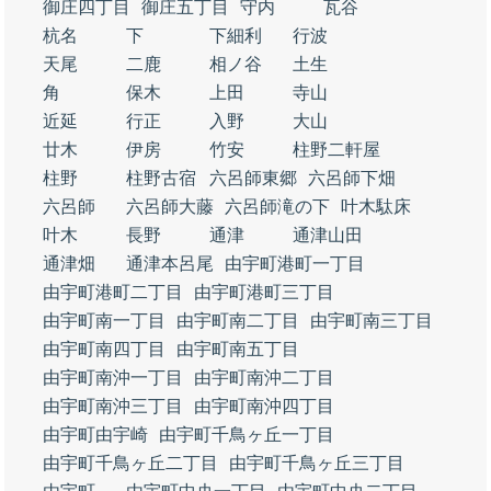
御庄四丁目
御庄五丁目
守内
瓦谷
杭名
下
下細利
行波
天尾
二鹿
相ノ谷
土生
角
保木
上田
寺山
近延
行正
入野
大山
廿木
伊房
竹安
柱野二軒屋
柱野
柱野古宿
六呂師東郷
六呂師下畑
六呂師
六呂師大藤
六呂師滝の下
叶木駄床
叶木
長野
通津
通津山田
通津畑
通津本呂尾
由宇町港町一丁目
由宇町港町二丁目
由宇町港町三丁目
由宇町南一丁目
由宇町南二丁目
由宇町南三丁目
由宇町南四丁目
由宇町南五丁目
由宇町南沖一丁目
由宇町南沖二丁目
由宇町南沖三丁目
由宇町南沖四丁目
由宇町由宇崎
由宇町千鳥ヶ丘一丁目
由宇町千鳥ヶ丘二丁目
由宇町千鳥ヶ丘三丁目