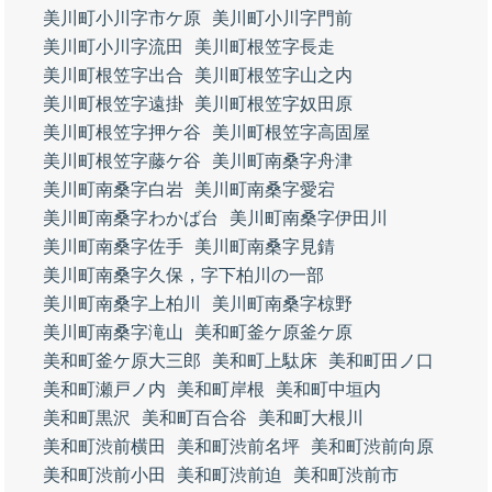
美川町小川字市ケ原
美川町小川字門前
美川町小川字流田
美川町根笠字長走
美川町根笠字出合
美川町根笠字山之内
美川町根笠字遠掛
美川町根笠字奴田原
美川町根笠字押ケ谷
美川町根笠字高固屋
美川町根笠字藤ケ谷
美川町南桑字舟津
美川町南桑字白岩
美川町南桑字愛宕
美川町南桑字わかば台
美川町南桑字伊田川
美川町南桑字佐手
美川町南桑字見錆
美川町南桑字久保，字下柏川の一部
美川町南桑字上柏川
美川町南桑字椋野
美川町南桑字滝山
美和町釜ケ原釜ケ原
美和町釜ケ原大三郎
美和町上駄床
美和町田ノ口
美和町瀬戸ノ内
美和町岸根
美和町中垣内
美和町黒沢
美和町百合谷
美和町大根川
美和町渋前横田
美和町渋前名坪
美和町渋前向原
美和町渋前小田
美和町渋前迫
美和町渋前市