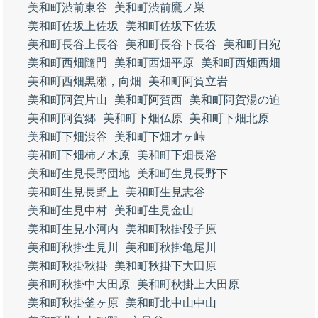
美和町渋前東谷
美和町渋前鷹ノ巣
美和町佐坂上佐坂
美和町佐坂下佐坂
美和町長谷上長谷
美和町長谷下長谷
美和町日宛
美和町西畑隨門
美和町西畑平原
美和町西畑西畑
美和町西畑黒瀬，向畑
美和町阿賀立岩
美和町阿賀片山
美和町阿賀西
美和町阿賀湯の迫
美和町阿賀郷
美和町下畑仏原
美和町下畑北原
美和町下畑渋谷
美和町下畑才ヶ峠
美和町下畑柿ノ木原
美和町下畑長浴
美和町生見長野団地
美和町生見長野下
美和町生見長野上
美和町生見志谷
美和町生見中村
美和町生見金山
美和町生見小河内
美和町秋掛段子原
美和町秋掛生見川
美和町秋掛亀尾川
美和町秋掛秋掛
美和町秋掛下大田原
美和町秋掛中大田原
美和町秋掛上大田原
美和町秋掛釜ヶ原
美和町北中山中山