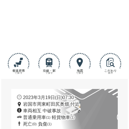
都道府県
沿線・駅
地図
こだわり
で探す
で探す
で探す
条件
2023年3月19日(日)07:30
岩国市周東町田尻奥畑 付近
車両相互 中破事故
普通乗用車
軽貨物車
(1)
(1)
死亡
負傷
(0)
(1)