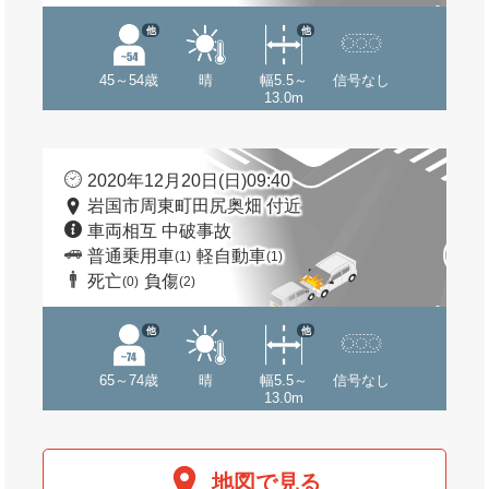
他
他
45～54歳
晴
幅5.5～
信号なし
13.0m
2020年12月20日(日)09:40
岩国市周東町田尻奥畑 付近
車両相互 中破事故
普通乗用車
軽自動車
(1)
(1)
死亡
負傷
(0)
(2)
他
他
65～74歳
晴
幅5.5～
信号なし
13.0m
地図で見る