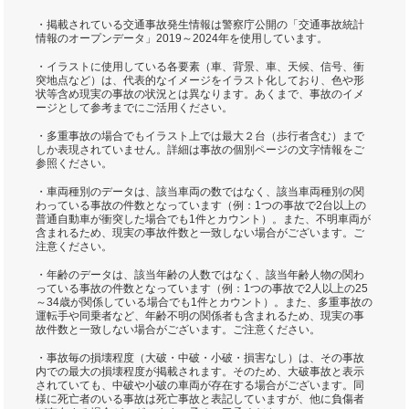
・掲載されている交通事故発生情報は警察庁公開の「交通事故統計
情報のオープンデータ」2019～2024年を使用しています。
・イラストに使用している各要素（車、背景、車、天候、信号、衝
突地点など）は、代表的なイメージをイラスト化しており、色や形
状等含め現実の事故の状況とは異なります。あくまで、事故のイメ
ージとして参考までにご活用ください。
・多重事故の場合でもイラスト上では最大２台（歩行者含む）まで
しか表現されていません。詳細は事故の個別ページの文字情報をご
参照ください。
・車両種別のデータは、該当車両の数ではなく、該当車両種別の関
わっている事故の件数となっています（例：1つの事故で2台以上の
普通自動車が衝突した場合でも1件とカウント）。また、不明車両が
含まれるため、現実の事故件数と一致しない場合がございます。ご
注意ください。
・年齢のデータは、該当年齢の人数ではなく、該当年齢人物の関わ
っている事故の件数となっています（例：1つの事故で2人以上の25
～34歳が関係している場合でも1件とカウント）。また、多重事故の
運転手や同乗者など、年齢不明の関係者も含まれるため、現実の事
故件数と一致しない場合がございます。ご注意ください。
・事故毎の損壊程度（大破・中破・小破・損害なし）は、その事故
内での最大の損壊程度が掲載されます。そのため、大破事故と表示
されていても、中破や小破の車両が存在する場合がございます。同
様に死亡者のいる事故は死亡事故と表記していますが、他に負傷者