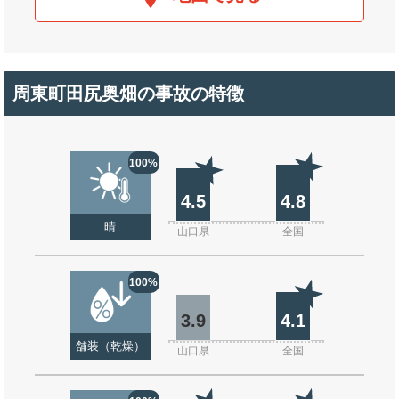
周東町田尻奥畑の事故の特徴
100%
4.5
4.8
晴
山口県
全国
100%
3.9
4.1
舗装（乾燥）
山口県
全国