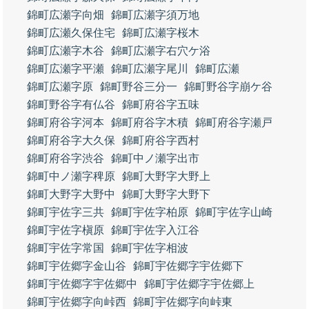
錦町広瀬字向畑
錦町広瀬字須万地
錦町広瀬久保住宅
錦町広瀬字桜木
錦町広瀬字木谷
錦町広瀬字右穴ケ浴
錦町広瀬字平瀬
錦町広瀬字尾川
錦町広瀬
錦町広瀬字原
錦町野谷三分一
錦町野谷字崩ケ谷
錦町野谷字有仏谷
錦町府谷字五味
錦町府谷字河本
錦町府谷字木積
錦町府谷字瀬戸
錦町府谷字大久保
錦町府谷字西村
錦町府谷字渋谷
錦町中ノ瀬字出市
錦町中ノ瀬字稗原
錦町大野字大野上
錦町大野字大野中
錦町大野字大野下
錦町宇佐字三共
錦町宇佐字柏原
錦町宇佐字山崎
錦町宇佐字槇原
錦町宇佐字入江谷
錦町宇佐字常国
錦町宇佐字相波
錦町宇佐郷字金山谷
錦町宇佐郷字宇佐郷下
錦町宇佐郷字宇佐郷中
錦町宇佐郷字宇佐郷上
錦町宇佐郷字向峠西
錦町宇佐郷字向峠東