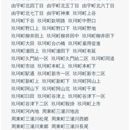
由宇町北四丁目
由宇町北五丁目
由宇町北六丁目
由宇町北七丁目
由宇町神東
玖珂町上谷
玖珂町下谷
玖珂町欽明路
玖珂町中野口
玖珂町野口上
玖珂町野口下
玖珂町野地
玖珂町柳井田上
玖珂町柳井田中
玖珂町柳井田下
玖珂町大田
玖珂町台の橋
玖珂町雇用促進
玖珂町瀬田上
玖珂町瀬田下
玖珂町有延
玖珂町久門給一区
玖珂町久門給二区
玖珂町同道
玖珂町市頭
玖珂町本町上
玖珂町本町下
玖珂町駅通
玖珂町新市一区
玖珂町新市二区
玖珂町新町上
玖珂町新町下
玖珂町阿山上
玖珂町阿山下
玖珂町阿山北
玖珂町千束
玖珂町臼田
玖珂町谷津上
玖珂町谷津下一区
玖珂町谷津下二区
玖珂町鞍掛
玖珂町上市
玖珂町河内地
周東町三瀬川地吉
周東町三瀬川松尾
周東町三瀬川西郷
周東町三瀬川東郷
周東町三瀬川長尾