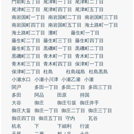
門前町五丁目
尾津町一丁目
尾津町二丁目
尾津町三丁目
尾津町四丁目
尾津町五丁目
南岩国町一丁目
南岩国町二丁目
南岩国町三丁目
南岩国町四丁目
南岩国町五丁目
海土路町一丁目
海土路町二丁目
灘町
藤生町一丁目
藤生町二丁目
藤生町三丁目
藤生町四丁目
藤生町五丁目
黒磯町一丁目
黒磯町二丁目
黒磯町三丁目
青木町一丁目
青木町二丁目
青木町三丁目
青木町四丁目
保津町一丁目
保津町二丁目
柱島
柱島端島
柱島黒島
小瀬水口
小瀬小川津
小瀬乙瀬
小瀬
関戸
多田一丁目
多田二丁目
多田三丁目
多田
阿品
田原
持国
大谷
御庄
御庄引坂
御庄井手
御庄大畠
御庄一丁目
御庄二丁目
御庄三丁目
御庄四丁目
御庄五丁目
守内
瓦谷
杭名
下
下細利
行波
天尾
二鹿
相ノ谷
土生