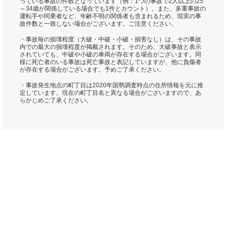
っている事故の件数となっています（例：1つの事故で2人以上の25
～34歳が関係している場合でも1件とカウント）。また、多重事故の
運転手や同乗者など、年齢不明の関係者も含まれるため、現実の事
故件数と一致しない場合がございます。ご注意ください。
・事故毎の損壊程度（大破・中破・小破・損害なし）は、その事故
内での最大の損壊程度が掲載されます。そのため、大破事故と表示
されていても、中破や小破の車両が存在する場合がございます。同
様に死亡者のいる事故は死亡事故と表記していますが、他に負傷者
が存在する場合がございます。予めご了承ください。
・事故発生地点の町丁目は2020年国勢調査時点の住所情報を元に推
定しています。現在の町丁目名と異なる場合がございますので、あ
らかじめご了承ください。