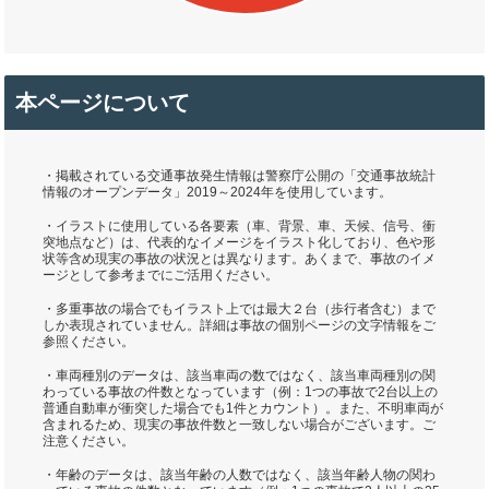
本ページについて
・掲載されている交通事故発生情報は警察庁公開の「交通事故統計
情報のオープンデータ」2019～2024年を使用しています。
・イラストに使用している各要素（車、背景、車、天候、信号、衝
突地点など）は、代表的なイメージをイラスト化しており、色や形
状等含め現実の事故の状況とは異なります。あくまで、事故のイメ
ージとして参考までにご活用ください。
・多重事故の場合でもイラスト上では最大２台（歩行者含む）まで
しか表現されていません。詳細は事故の個別ページの文字情報をご
参照ください。
・車両種別のデータは、該当車両の数ではなく、該当車両種別の関
わっている事故の件数となっています（例：1つの事故で2台以上の
普通自動車が衝突した場合でも1件とカウント）。また、不明車両が
含まれるため、現実の事故件数と一致しない場合がございます。ご
注意ください。
・年齢のデータは、該当年齢の人数ではなく、該当年齢人物の関わ