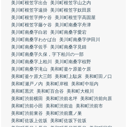
美川町根笠字出合
美川町根笠字山之内
美川町根笠字遠掛
美川町根笠字奴田原
美川町根笠字押ケ谷
美川町根笠字高固屋
美川町根笠字藤ケ谷
美川町南桑字舟津
美川町南桑字白岩
美川町南桑字愛宕
美川町南桑字わかば台
美川町南桑字伊田川
美川町南桑字佐手
美川町南桑字見錆
美川町南桑字久保，字下柏川の一部
美川町南桑字上柏川
美川町南桑字椋野
美川町南桑字滝山
美和町釜ケ原釜ケ原
美和町釜ケ原大三郎
美和町上駄床
美和町田ノ口
美和町瀬戸ノ内
美和町岸根
美和町中垣内
美和町黒沢
美和町百合谷
美和町大根川
美和町渋前横田
美和町渋前名坪
美和町渋前向原
美和町渋前小田
美和町渋前迫
美和町渋前市
美和町渋前東谷
美和町渋前鷹ノ巣
美和町佐坂上佐坂
美和町佐坂下佐坂