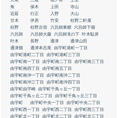
角
保木
上田
寺山
近延
行正
入野
大山
廿木
伊房
竹安
柱野二軒屋
柱野
柱野古宿
六呂師東郷
六呂師下畑
六呂師
六呂師大藤
六呂師滝の下
叶木駄床
叶木
長野
通津
通津山田
通津畑
通津本呂尾
由宇町港町一丁目
由宇町港町二丁目
由宇町港町三丁目
由宇町南一丁目
由宇町南二丁目
由宇町南三丁目
由宇町南四丁目
由宇町南五丁目
由宇町南沖一丁目
由宇町南沖二丁目
由宇町南沖三丁目
由宇町南沖四丁目
由宇町由宇崎
由宇町千鳥ヶ丘一丁目
由宇町千鳥ヶ丘二丁目
由宇町千鳥ヶ丘三丁目
由宇町
由宇町中央一丁目
由宇町中央二丁目
由宇町西一丁目
由宇町西二丁目
由宇町西三丁目
由宇町北一丁目
由宇町北二丁目
由宇町北三丁目