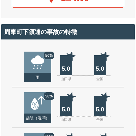
周東町下須通の事故の特徴
50%
5.0
5.0
雨
山口県
全国
50%
5.0
5.0
舗装（湿潤）
山口県
全国