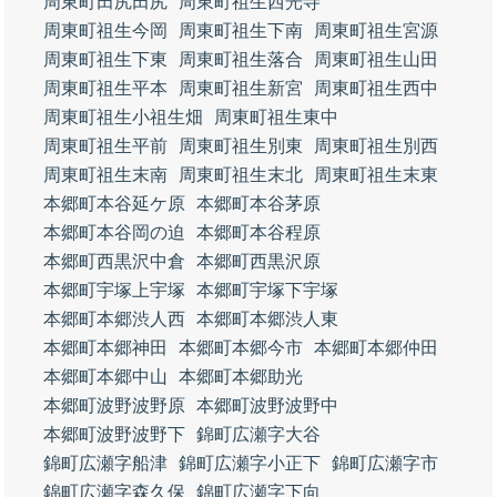
周東町田尻田尻
周東町祖生西光寺
周東町祖生今岡
周東町祖生下南
周東町祖生宮源
周東町祖生下東
周東町祖生落合
周東町祖生山田
周東町祖生平本
周東町祖生新宮
周東町祖生西中
周東町祖生小祖生畑
周東町祖生東中
周東町祖生平前
周東町祖生別東
周東町祖生別西
周東町祖生末南
周東町祖生末北
周東町祖生末東
本郷町本谷延ケ原
本郷町本谷茅原
本郷町本谷岡の迫
本郷町本谷程原
本郷町西黒沢中倉
本郷町西黒沢原
本郷町宇塚上宇塚
本郷町宇塚下宇塚
本郷町本郷渋人西
本郷町本郷渋人東
本郷町本郷神田
本郷町本郷今市
本郷町本郷仲田
本郷町本郷中山
本郷町本郷助光
本郷町波野波野原
本郷町波野波野中
本郷町波野波野下
錦町広瀬字大谷
錦町広瀬字船津
錦町広瀬字小正下
錦町広瀬字市
錦町広瀬字森久保
錦町広瀬字下向