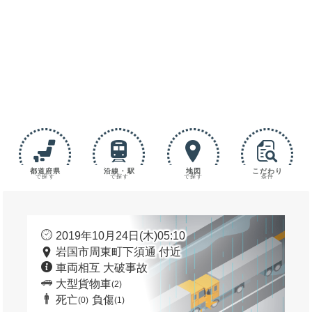
都道府県
沿線・駅
地図
こだわり
で探す
で探す
で探す
条件
2019年10月24日(木)05:10
岩国市周東町下須通 付近
車両相互 大破事故
大型貨物車
(2)
死亡
負傷
(0)
(1)