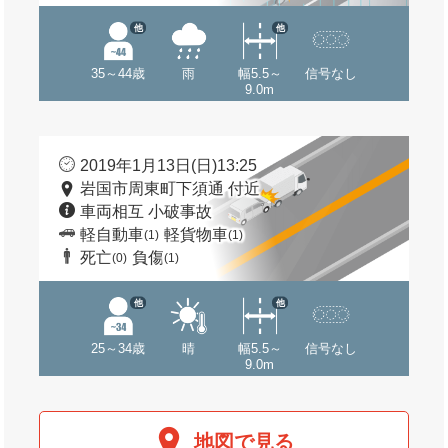
他
他
35～44歳
雨
幅5.5～
信号なし
9.0m
2019年1月13日(日)13:25
岩国市周東町下須通 付近
車両相互 小破事故
軽自動車
軽貨物車
(1)
(1)
死亡
負傷
(0)
(1)
他
他
25～34歳
晴
幅5.5～
信号なし
9.0m
地図で見る