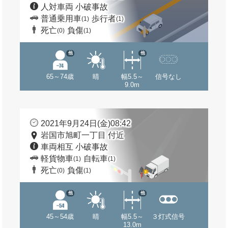
人対車両 小破事故
普通乗用車
歩行者
(1)
(1)
死亡
負傷
(0)
(1)
他
他
65～74歳
晴
幅5.5～
信号なし
9.0m
2021年9月24日(金)08:42
岩国市旭町一丁目 付近
車両相互 小破事故
軽貨物車
自転車
(1)
(1)
死亡
負傷
(0)
(1)
他
他
45～54歳
晴
幅5.5～
３灯式信号
13.0m