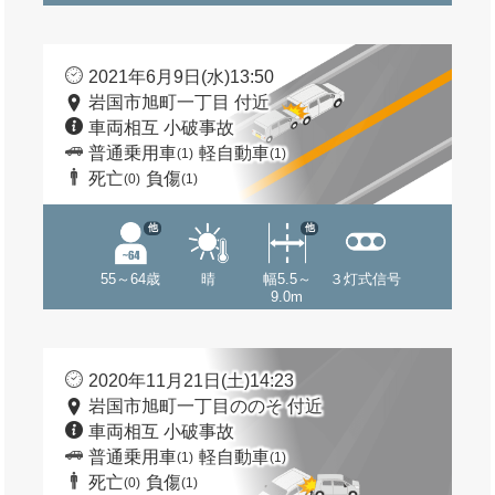
2021年6月9日(水)13:50
岩国市旭町一丁目 付近
車両相互 小破事故
普通乗用車
軽自動車
(1)
(1)
死亡
負傷
(0)
(1)
他
他
55～64歳
晴
幅5.5～
３灯式信号
9.0m
2020年11月21日(土)14:23
岩国市旭町一丁目ののそ 付近
車両相互 小破事故
普通乗用車
軽自動車
(1)
(1)
死亡
負傷
(0)
(1)