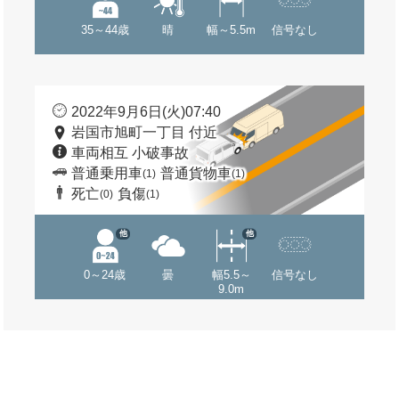
35～44歳
晴
幅～5.5m
信号なし
2022年9月6日(火)07:40
岩国市旭町一丁目 付近
車両相互 小破事故
普通乗用車
普通貨物車
(1)
(1)
死亡
負傷
(0)
(1)
他
他
0～24歳
曇
幅5.5～
信号なし
9.0m