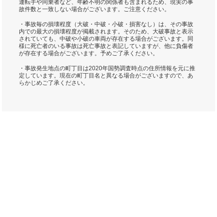
運転手や同乗者など、年齢不明の関係者も含まれるため、現実の事
故件数と一致しない場合がございます。ご注意ください。
・事故毎の損壊程度（大破・中破・小破・損害なし）は、その事故
内での最大の損壊程度が掲載されます。そのため、大破事故と表示
されていても、中破や小破の車両が存在する場合がございます。同
様に死亡者のいる事故は死亡事故と表記していますが、他に負傷者
が存在する場合がございます。予めご了承ください。
・事故発生地点の町丁目は2020年国勢調査時点の住所情報を元に推
定しています。現在の町丁目名と異なる場合がございますので、あ
らかじめご了承ください。