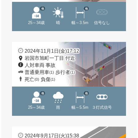
他
他
25～34歳
晴
幅～3.5m
信号なし
2024年11月1日(金)17:12
岩国市旭町一丁目 付近
人対車両 事故
普通乗用車
歩行者
(1)
(1)
死亡
負傷
(0)
(1)
他
他
25～34歳
雨
幅～5.5m
３灯式信号
2024年9月17日(火)15:38