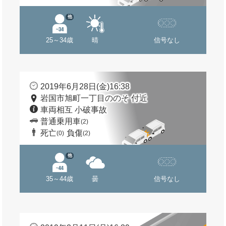
他
25～34歳
晴
信号なし
2019年6月28日(金)16:38
岩国市旭町一丁目ののそ 付近
車両相互 小破事故
普通乗用車
(2)
死亡
負傷
(0)
(2)
他
35～44歳
曇
信号なし