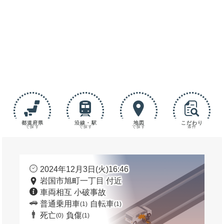
都道府県
沿線・駅
地図
こだわり
で探す
で探す
で探す
条件
2024年12月3日(火)16:46
岩国市旭町一丁目 付近
車両相互 小破事故
普通乗用車
自転車
(1)
(1)
死亡
負傷
(0)
(1)