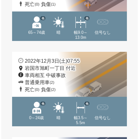
死亡
負傷
(0)
(1)
他
他
65～74歳
晴
幅9.0～
信号なし
13.0m
2022年12月3日(土)07:55
岩国市旭町一丁目 付近
車両相互 中破事故
普通乗用車
(2)
死亡
負傷
(0)
(2)
他
他
0～24歳
晴
幅3.5～
信号なし
5.5m