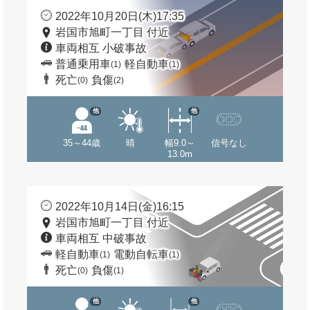
2022年10月20日(木)17:35
岩国市旭町一丁目 付近
車両相互 小破事故
普通乗用車
軽自動車
(1)
(1)
死亡
負傷
(0)
(2)
他
他
35～44歳
晴
幅9.0～
信号なし
13.0m
2022年10月14日(金)16:15
岩国市旭町一丁目 付近
車両相互 中破事故
軽自動車
電動自転車
(1)
(1)
死亡
負傷
(0)
(1)
他
他