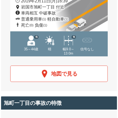
2019年2月11日(月)16:39
岩国市旭町一丁目 付近
車両相互 中破事故
普通乗用車
軽自動車
(1)
(1)
死亡
負傷
(0)
(1)
他
他
35～44歳
晴
幅9.0～
信号なし
13.0m
地図で見る
旭町一丁目の事故の特徴