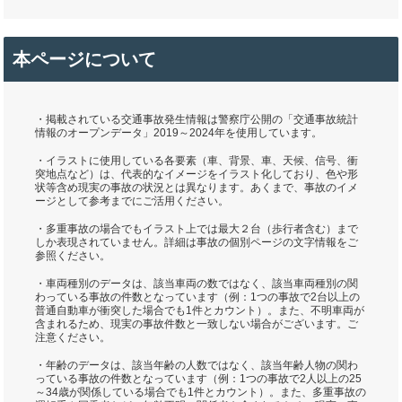
本ページについて
・掲載されている交通事故発生情報は警察庁公開の「交通事故統計
情報のオープンデータ」2019～2024年を使用しています。
・イラストに使用している各要素（車、背景、車、天候、信号、衝
突地点など）は、代表的なイメージをイラスト化しており、色や形
状等含め現実の事故の状況とは異なります。あくまで、事故のイメ
ージとして参考までにご活用ください。
・多重事故の場合でもイラスト上では最大２台（歩行者含む）まで
しか表現されていません。詳細は事故の個別ページの文字情報をご
参照ください。
・車両種別のデータは、該当車両の数ではなく、該当車両種別の関
わっている事故の件数となっています（例：1つの事故で2台以上の
普通自動車が衝突した場合でも1件とカウント）。また、不明車両が
含まれるため、現実の事故件数と一致しない場合がございます。ご
注意ください。
・年齢のデータは、該当年齢の人数ではなく、該当年齢人物の関わ
っている事故の件数となっています（例：1つの事故で2人以上の25
～34歳が関係している場合でも1件とカウント）。また、多重事故の