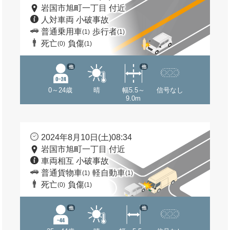
岩国市旭町一丁目 付近
人対車両 小破事故
普通乗用車
歩行者
(1)
(1)
死亡
負傷
(0)
(1)
他
他
0～24歳
晴
幅5.5～
信号なし
9.0m
2024年8月10日(土)08:34
岩国市旭町一丁目 付近
車両相互 小破事故
普通貨物車
軽自動車
(1)
(1)
死亡
負傷
(0)
(1)
他
他