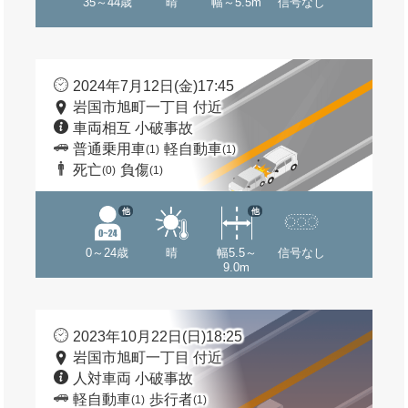
35～44歳
晴
幅～5.5m
信号なし
2024年7月12日(金)17:45
岩国市旭町一丁目 付近
車両相互 小破事故
普通乗用車
軽自動車
(1)
(1)
死亡
負傷
(0)
(1)
他
他
0～24歳
晴
幅5.5～
信号なし
9.0m
2023年10月22日(日)18:25
岩国市旭町一丁目 付近
人対車両 小破事故
軽自動車
歩行者
(1)
(1)