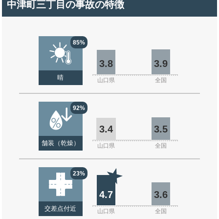
中津町三丁目の事故の特徴
85%
3.8
3.9
晴
山口県
全国
92%
3.4
3.5
舗装（乾燥）
山口県
全国
23%
4.7
3.6
交差点付近
山口県
全国