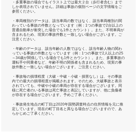
・多重事故の場合でもイラスト上では最大２台（歩行者含む）まで
しか表現されていません。詳細は事故の個別ページの文字情報をご
参照ください。
・車両種別のデータは、該当車両の数ではなく、該当車両種別の関
わっている事故の件数となっています（例：1つの事故で2台以上の
普通自動車が衝突した場合でも1件とカウント）。また、不明車両が
含まれるため、現実の事故件数と一致しない場合がございます。ご
注意ください。
・年齢のデータは、該当年齢の人数ではなく、該当年齢人物の関わ
っている事故の件数となっています（例：1つの事故で2人以上の25
～34歳が関係している場合でも1件とカウント）。また、多重事故の
運転手や同乗者など、年齢不明の関係者も含まれるため、現実の事
故件数と一致しない場合がございます。ご注意ください。
・事故毎の損壊程度（大破・中破・小破・損害なし）は、その事故
内での最大の損壊程度が掲載されます。そのため、大破事故と表示
されていても、中破や小破の車両が存在する場合がございます。同
様に死亡者のいる事故は死亡事故と表記していますが、他に負傷者
が存在する場合がございます。予めご了承ください。
・事故発生地点の町丁目は2020年国勢調査時点の住所情報を元に推
定しています。現在の町丁目名と異なる場合がございますので、あ
らかじめご了承ください。