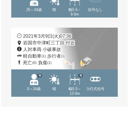
25～34歳
晴
幅5.5～
信号なし
9.0m
2021年3月9日(火)07:36
岩国市中津町三丁目 付近
人対車両 小破事故
軽自動車
歩行者
(1)
(1)
死亡
負傷
(0)
(1)
他
他
0～24歳
晴
幅5.5～
３灯式信号
13.0m