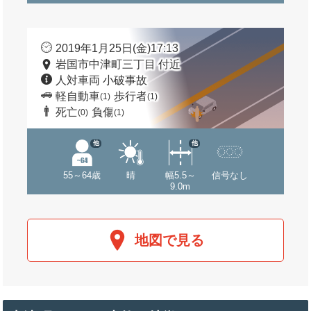
2019年1月25日(金)17:13
岩国市中津町三丁目 付近
人対車両 小破事故
軽自動車
歩行者
(1)
(1)
死亡
負傷
(0)
(1)
他
他
55～64歳
晴
幅5.5～
信号なし
9.0m
地図で見る