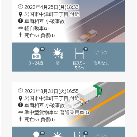
2022年4月25日(月)18:33
岩国市中津町三丁目 付近
車両相互 小破事故
軽自動車
(2)
死亡
負傷
(0)
(1)
他
他
0～24歳
晴
幅3.5～
信号なし
5.5m
2021年8月31日(火)16:55
岩国市中津町三丁目 付近
車両相互 小破事故
準中型貨物車
普通乗用車
(1)
(1)
死亡
負傷
(0)
(1)
他
他