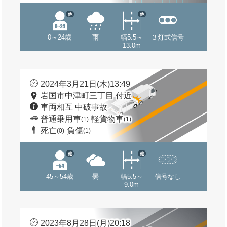
他
他
0～24歳
雨
幅5.5～
３灯式信号
13.0m
2024年3月21日(木)13:49
岩国市中津町三丁目 付近
車両相互 中破事故
普通乗用車
軽貨物車
(1)
(1)
死亡
負傷
(0)
(1)
他
他
45～54歳
曇
幅5.5～
信号なし
9.0m
2023年8月28日(月)20:18