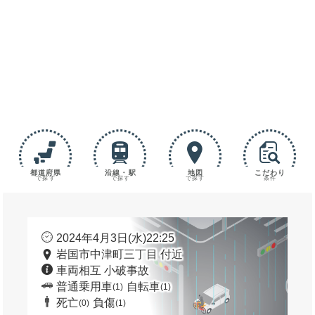
都道府県
沿線・駅
地図
こだわり
で探す
で探す
で探す
条件
2024年4月3日(水)22:25
岩国市中津町三丁目 付近
車両相互 小破事故
普通乗用車
自転車
(1)
(1)
死亡
負傷
(0)
(1)