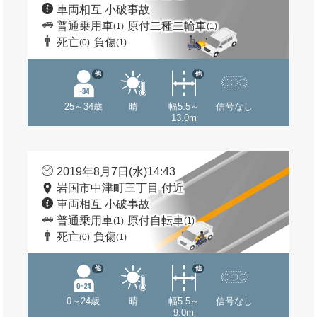
車両相互 小破事故
普通乗用車
原付二種二輪車
(1)
(1)
死亡
負傷
(0)
(1)
他
他
25～34歳
晴
幅5.5～
信号なし
13.0m
2019年8月7日(水)14:43
岩国市中津町三丁目 付近
車両相互 小破事故
普通乗用車
原付自転車
(1)
(1)
死亡
負傷
(0)
(1)
他
他
0～24歳
晴
幅5.5～
信号なし
9.0m