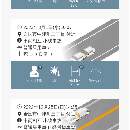
45～54歳
晴
幅5.5～
３灯式信号
13.0m
2023年3月1日(水)10:07
岩国市中津町三丁目 付近
車両相互 小破事故
普通乗用車
(2)
死亡
負傷
(0)
(1)
他
他
25～34歳
晴
幅3.5～
信号なし
5.5m
2022年12月25日(日)14:35
岩国市中津町三丁目 付近
車両相互 小破事故
普通乗用車
軽貨物車
(1)
(1)