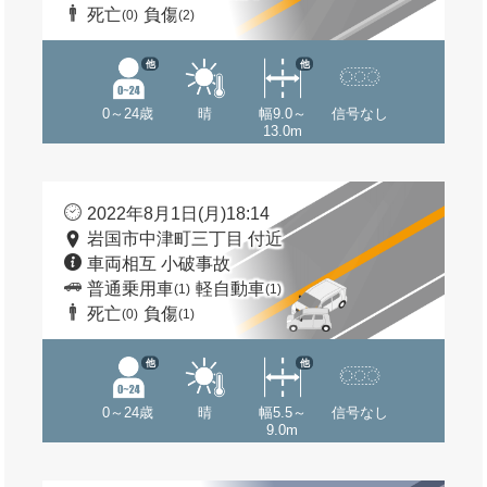
死亡
負傷
(0)
(2)
他
他
0～24歳
晴
幅9.0～
信号なし
13.0m
2022年8月1日(月)18:14
岩国市中津町三丁目 付近
車両相互 小破事故
普通乗用車
軽自動車
(1)
(1)
死亡
負傷
(0)
(1)
他
他
0～24歳
晴
幅5.5～
信号なし
9.0m