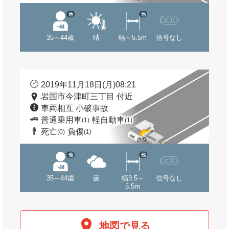
他
他
35～44歳
晴
幅～5.5m
信号なし
2019年11月18日(月)08:21
岩国市今津町三丁目 付近
車両相互 小破事故
普通乗用車
軽自動車
(1)
(1)
死亡
負傷
(0)
(1)
他
他
35～44歳
曇
幅3.5～
信号なし
5.5m
地図で見る