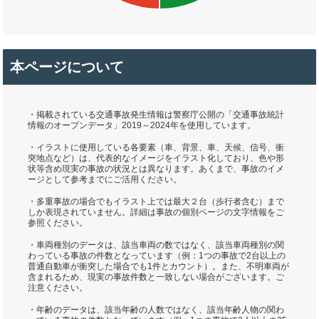
本ページについて
・掲載されている交通事故発生情報は警察庁公開の「交通事故統計
情報のオープンデータ」2019～2024年を使用しています。
・イラストに使用している各要素（車、背景、車、天候、信号、衝
突地点など）は、代表的なイメージをイラスト化しており、色や形
状等含め現実の事故の状況とは異なります。あくまで、事故のイメ
ージとして参考までにご活用ください。
・多重事故の場合でもイラスト上では最大２台（歩行者含む）まで
しか表現されていません。詳細は事故の個別ページの文字情報をご
参照ください。
・車両種別のデータは、該当車両の数ではなく、該当車両種別の関
わっている事故の件数となっています（例：1つの事故で2台以上の
普通自動車が衝突した場合でも1件とカウント）。また、不明車両が
含まれるため、現実の事故件数と一致しない場合がございます。ご
注意ください。
・年齢のデータは、該当年齢の人数ではなく、該当年齢人物の関わ