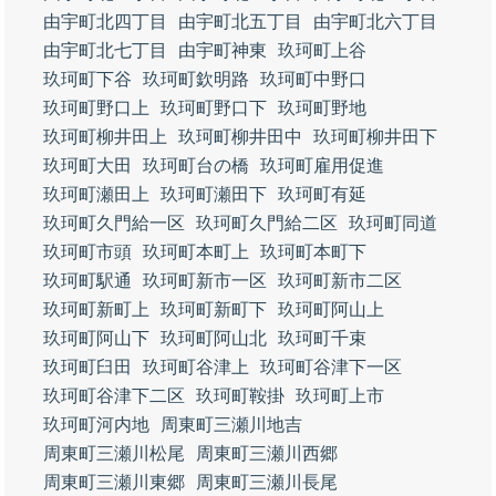
由宇町北四丁目
由宇町北五丁目
由宇町北六丁目
由宇町北七丁目
由宇町神東
玖珂町上谷
玖珂町下谷
玖珂町欽明路
玖珂町中野口
玖珂町野口上
玖珂町野口下
玖珂町野地
玖珂町柳井田上
玖珂町柳井田中
玖珂町柳井田下
玖珂町大田
玖珂町台の橋
玖珂町雇用促進
玖珂町瀬田上
玖珂町瀬田下
玖珂町有延
玖珂町久門給一区
玖珂町久門給二区
玖珂町同道
玖珂町市頭
玖珂町本町上
玖珂町本町下
玖珂町駅通
玖珂町新市一区
玖珂町新市二区
玖珂町新町上
玖珂町新町下
玖珂町阿山上
玖珂町阿山下
玖珂町阿山北
玖珂町千束
玖珂町臼田
玖珂町谷津上
玖珂町谷津下一区
玖珂町谷津下二区
玖珂町鞍掛
玖珂町上市
玖珂町河内地
周東町三瀬川地吉
周東町三瀬川松尾
周東町三瀬川西郷
周東町三瀬川東郷
周東町三瀬川長尾