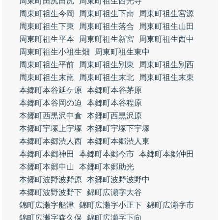
周東町田尻田尻
周東町祖生西光寺
周東町祖生今岡
周東町祖生下南
周東町祖生宮源
周東町祖生下東
周東町祖生落合
周東町祖生山田
周東町祖生平本
周東町祖生新宮
周東町祖生西中
周東町祖生小祖生畑
周東町祖生東中
周東町祖生平前
周東町祖生別東
周東町祖生別西
周東町祖生末南
周東町祖生末北
周東町祖生末東
本郷町本谷延ケ原
本郷町本谷茅原
本郷町本谷岡の迫
本郷町本谷程原
本郷町西黒沢中倉
本郷町西黒沢原
本郷町宇塚上宇塚
本郷町宇塚下宇塚
本郷町本郷渋人西
本郷町本郷渋人東
本郷町本郷神田
本郷町本郷今市
本郷町本郷仲田
本郷町本郷中山
本郷町本郷助光
本郷町波野波野原
本郷町波野波野中
本郷町波野波野下
錦町広瀬字大谷
錦町広瀬字船津
錦町広瀬字小正下
錦町広瀬字市
錦町広瀬字森久保
錦町広瀬字下向