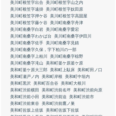
美川町根笠字出合
美川町根笠字山之内
美川町根笠字遠掛
美川町根笠字奴田原
美川町根笠字押ケ谷
美川町根笠字高固屋
美川町根笠字藤ケ谷
美川町南桑字舟津
美川町南桑字白岩
美川町南桑字愛宕
美川町南桑字わかば台
美川町南桑字伊田川
美川町南桑字佐手
美川町南桑字見錆
美川町南桑字久保，字下柏川の一部
美川町南桑字上柏川
美川町南桑字椋野
美川町南桑字滝山
美和町釜ケ原釜ケ原
美和町釜ケ原大三郎
美和町上駄床
美和町田ノ口
美和町瀬戸ノ内
美和町岸根
美和町中垣内
美和町黒沢
美和町百合谷
美和町大根川
美和町渋前横田
美和町渋前名坪
美和町渋前向原
美和町渋前小田
美和町渋前迫
美和町渋前市
美和町渋前東谷
美和町渋前鷹ノ巣
美和町佐坂上佐坂
美和町佐坂下佐坂