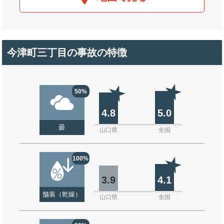
今津町三丁目の事故の特徴
50%
4.8
5.0
曇
山口県
全国
100%
3.9
4.1
舗装（乾燥）
山口県
全国