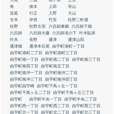
角
保木
上田
寺山
近延
行正
入野
大山
廿木
伊房
竹安
柱野二軒屋
柱野
柱野古宿
六呂師東郷
六呂師下畑
六呂師
六呂師大藤
六呂師滝の下
叶木駄床
叶木
長野
通津
通津山田
通津畑
通津本呂尾
由宇町港町一丁目
由宇町港町二丁目
由宇町港町三丁目
由宇町南一丁目
由宇町南二丁目
由宇町南三丁目
由宇町南四丁目
由宇町南五丁目
由宇町南沖一丁目
由宇町南沖二丁目
由宇町南沖三丁目
由宇町南沖四丁目
由宇町由宇崎
由宇町千鳥ヶ丘一丁目
由宇町千鳥ヶ丘二丁目
由宇町千鳥ヶ丘三丁目
由宇町
由宇町中央一丁目
由宇町中央二丁目
由宇町西一丁目
由宇町西二丁目
由宇町西三丁目
由宇町北一丁目
由宇町北二丁目
由宇町北三丁目