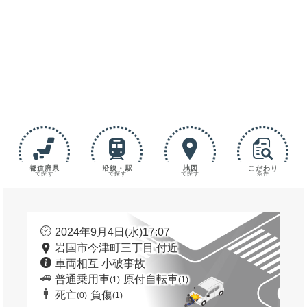
都道府県
沿線・駅
地図
こだわり
で探す
で探す
で探す
条件
2024年9月4日(水)17:07
岩国市今津町三丁目 付近
車両相互 小破事故
普通乗用車
原付自転車
(1)
(1)
死亡
負傷
(0)
(1)