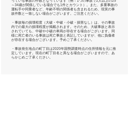
っている事故の件数となっています（例：1つの事故で2人以上の25
～34歳が関係している場合でも1件とカウント）。また、多重事故の
運転手や同乗者など、年齢不明の関係者も含まれるため、現実の事
故件数と一致しない場合がございます。ご注意ください。
・事故毎の損壊程度（大破・中破・小破・損害なし）は、その事故
内での最大の損壊程度が掲載されます。そのため、大破事故と表示
されていても、中破や小破の車両が存在する場合がございます。同
様に死亡者のいる事故は死亡事故と表記していますが、他に負傷者
が存在する場合がございます。予めご了承ください。
・事故発生地点の町丁目は2020年国勢調査時点の住所情報を元に推
定しています。現在の町丁目名と異なる場合がございますので、あ
らかじめご了承ください。