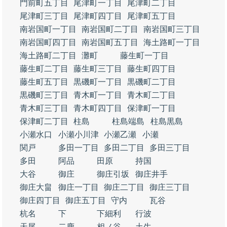
門前町五丁目
尾津町一丁目
尾津町二丁目
尾津町三丁目
尾津町四丁目
尾津町五丁目
南岩国町一丁目
南岩国町二丁目
南岩国町三丁目
南岩国町四丁目
南岩国町五丁目
海土路町一丁目
海土路町二丁目
灘町
藤生町一丁目
藤生町二丁目
藤生町三丁目
藤生町四丁目
藤生町五丁目
黒磯町一丁目
黒磯町二丁目
黒磯町三丁目
青木町一丁目
青木町二丁目
青木町三丁目
青木町四丁目
保津町一丁目
保津町二丁目
柱島
柱島端島
柱島黒島
小瀬水口
小瀬小川津
小瀬乙瀬
小瀬
関戸
多田一丁目
多田二丁目
多田三丁目
多田
阿品
田原
持国
大谷
御庄
御庄引坂
御庄井手
御庄大畠
御庄一丁目
御庄二丁目
御庄三丁目
御庄四丁目
御庄五丁目
守内
瓦谷
杭名
下
下細利
行波
天尾
二鹿
相ノ谷
土生