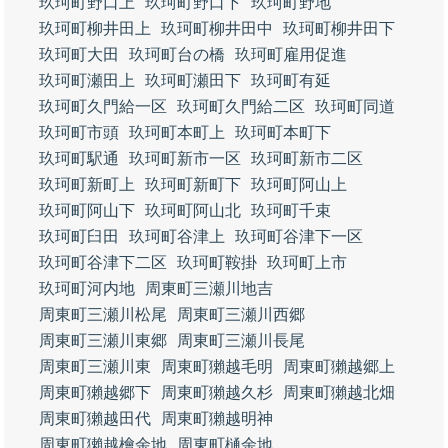
玖珂町野口上
玖珂町野口下
玖珂町野地
玖珂町柳井田上
玖珂町柳井田中
玖珂町柳井田下
玖珂町大田
玖珂町台の橋
玖珂町雇用促進
玖珂町瀬田上
玖珂町瀬田下
玖珂町有延
玖珂町久門給一区
玖珂町久門給二区
玖珂町同道
玖珂町市頭
玖珂町本町上
玖珂町本町下
玖珂町駅通
玖珂町新市一区
玖珂町新市二区
玖珂町新町上
玖珂町新町下
玖珂町阿山上
玖珂町阿山下
玖珂町阿山北
玖珂町千束
玖珂町臼田
玖珂町谷津上
玖珂町谷津下一区
玖珂町谷津下二区
玖珂町鞍掛
玖珂町上市
玖珂町河内地
周東町三瀬川地吉
周東町三瀬川松尾
周東町三瀬川西郷
周東町三瀬川東郷
周東町三瀬川長尾
周東町三瀬川東
周東町獺越毛明
周東町獺越郷上
周東町獺越郷下
周東町獺越久杉
周東町獺越北畑
周東町獺越田代
周東町獺越明神
周東町獺越檜余地
周東町樋余地