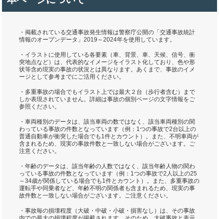
・掲載されている交通事故発生情報は警察庁公開の「交通事故統計
情報のオープンデータ」2019～2024年を使用しています。
・イラストに使用している各要素（車、背景、車、天候、信号、衝
突地点など）は、代表的なイメージをイラスト化しており、色や形
状等含め現実の事故の状況とは異なります。あくまで、事故のイメ
ージとして参考までにご活用ください。
・多重事故の場合でもイラスト上では最大２台（歩行者含む）まで
しか表現されていません。詳細は事故の個別ページの文字情報をご
参照ください。
・車両種別のデータは、該当車両の数ではなく、該当車両種別の関
わっている事故の件数となっています（例：1つの事故で2台以上の
普通自動車が衝突した場合でも1件とカウント）。また、不明車両が
含まれるため、現実の事故件数と一致しない場合がございます。ご
注意ください。
・年齢のデータは、該当年齢の人数ではなく、該当年齢人物の関わ
っている事故の件数となっています（例：1つの事故で2人以上の25
～34歳が関係している場合でも1件とカウント）。また、多重事故の
運転手や同乗者など、年齢不明の関係者も含まれるため、現実の事
故件数と一致しない場合がございます。ご注意ください。
・事故毎の損壊程度（大破・中破・小破・損害なし）は、その事故
内での最大の損壊程度が掲載されます。そのため、大破事故と表示