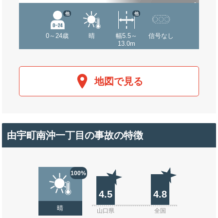
他
他
0～24歳
晴
幅5.5～
信号なし
13.0m
地図で見る
由宇町南沖一丁目の事故の特徴
100%
4.5
4.8
晴
山口県
全国