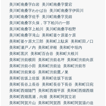
美川町南桑字白岩
美川町南桑字愛宕
美川町南桑字わかば台
美川町南桑字伊田川
美川町南桑字佐手
美川町南桑字見錆
美川町南桑字久保，字下柏川の一部
美川町南桑字上柏川
美川町南桑字椋野
美川町南桑字滝山
美和町釜ケ原釜ケ原
美和町釜ケ原大三郎
美和町上駄床
美和町田ノ口
美和町瀬戸ノ内
美和町岸根
美和町中垣内
美和町黒沢
美和町百合谷
美和町大根川
美和町渋前横田
美和町渋前名坪
美和町渋前向原
美和町渋前小田
美和町渋前迫
美和町渋前市
美和町渋前東谷
美和町渋前鷹ノ巣
美和町佐坂上佐坂
美和町佐坂下佐坂
美和町長谷上長谷
美和町長谷下長谷
美和町日宛
美和町西畑隨門
美和町西畑平原
美和町西畑西畑
美和町西畑黒瀬，向畑
美和町阿賀立岩
美和町阿賀片山
美和町阿賀西
美和町阿賀湯の迫