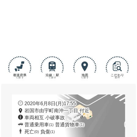
都道府県
沿線・駅
地図
こだわり
で探す
で探す
で探す
条件
2020年6月8日(月)17:55
岩国市由宇町南沖一丁目 付近
車両相互 小破事故
普通乗用車
普通貨物車
(1)
(1)
死亡
負傷
(0)
(1)