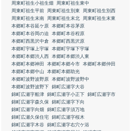
周東町祖生小祖生畑
周東町祖生東中
周東町祖生平前
周東町祖生別東
周東町祖生別西
周東町祖生末南
周東町祖生末北
周東町祖生末東
本郷町本谷延ケ原
本郷町本谷茅原
本郷町本谷岡の迫
本郷町本谷程原
本郷町西黒沢中倉
本郷町西黒沢原
本郷町宇塚上宇塚
本郷町宇塚下宇塚
本郷町本郷渋人西
本郷町本郷渋人東
本郷町本郷神田
本郷町本郷今市
本郷町本郷仲田
本郷町本郷中山
本郷町本郷助光
本郷町波野波野原
本郷町波野波野中
本郷町波野波野下
錦町広瀬字大谷
錦町広瀬字船津
錦町広瀬字小正下
錦町広瀬字市
錦町広瀬字森久保
錦町広瀬字下向
錦町広瀬字向畑
錦町広瀬字須万地
錦町広瀬久保住宅
錦町広瀬字桜木
錦町広瀬字木谷
錦町広瀬字右穴ケ浴