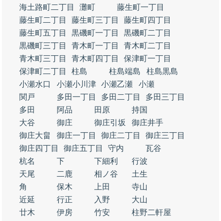
海土路町二丁目
灘町
藤生町一丁目
藤生町二丁目
藤生町三丁目
藤生町四丁目
藤生町五丁目
黒磯町一丁目
黒磯町二丁目
黒磯町三丁目
青木町一丁目
青木町二丁目
青木町三丁目
青木町四丁目
保津町一丁目
保津町二丁目
柱島
柱島端島
柱島黒島
小瀬水口
小瀬小川津
小瀬乙瀬
小瀬
関戸
多田一丁目
多田二丁目
多田三丁目
多田
阿品
田原
持国
大谷
御庄
御庄引坂
御庄井手
御庄大畠
御庄一丁目
御庄二丁目
御庄三丁目
御庄四丁目
御庄五丁目
守内
瓦谷
杭名
下
下細利
行波
天尾
二鹿
相ノ谷
土生
角
保木
上田
寺山
近延
行正
入野
大山
廿木
伊房
竹安
柱野二軒屋