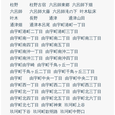
柱野
柱野古宿
六呂師東郷
六呂師下畑
六呂師
六呂師大藤
六呂師滝の下
叶木駄床
叶木
長野
通津
通津山田
通津畑
通津本呂尾
由宇町港町一丁目
由宇町港町二丁目
由宇町港町三丁目
由宇町南一丁目
由宇町南二丁目
由宇町南三丁目
由宇町南四丁目
由宇町南五丁目
由宇町南沖一丁目
由宇町南沖二丁目
由宇町南沖三丁目
由宇町南沖四丁目
由宇町由宇崎
由宇町千鳥ヶ丘一丁目
由宇町千鳥ヶ丘二丁目
由宇町千鳥ヶ丘三丁目
由宇町
由宇町中央一丁目
由宇町中央二丁目
由宇町西一丁目
由宇町西二丁目
由宇町西三丁目
由宇町北一丁目
由宇町北二丁目
由宇町北三丁目
由宇町北四丁目
由宇町北五丁目
由宇町北六丁目
由宇町北七丁目
由宇町神東
玖珂町上谷
玖珂町下谷
玖珂町欽明路
玖珂町中野口