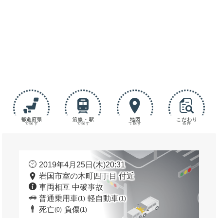
都道府県
沿線・駅
地図
こだわり
で探す
で探す
で探す
条件
2019年4月25日(木)20:31
岩国市室の木町四丁目 付近
車両相互 中破事故
普通乗用車
軽自動車
(1)
(1)
死亡
負傷
(0)
(1)