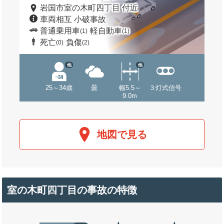
岩国市室の木町四丁目 付近
車両相互 小破事故
普通乗用車
軽自動車
(1)
(1)
死亡
負傷
(0)
(2)
他
他
25～34歳
曇
幅5.5～
３灯式信号
9.0m
地図で見る
室の木町四丁目の事故の特徴