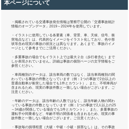
本ページについて
・掲載されている交通事故発生情報は警察庁公開の「交通事故統計
情報のオープンデータ」2019～2024年を使用しています。
・イラストに使用している各要素（車、背景、車、天候、信号、衝
突地点など）は、代表的なイメージをイラスト化しており、色や形
状等含め現実の事故の状況とは異なります。あくまで、事故のイメ
ージとして参考までにご活用ください。
・多重事故の場合でもイラスト上では最大２台（歩行者含む）まで
しか表現されていません。詳細は事故の個別ページの文字情報をご
参照ください。
・車両種別のデータは、該当車両の数ではなく、該当車両種別の関
わっている事故の件数となっています（例：1つの事故で2台以上の
普通自動車が衝突した場合でも1件とカウント）。また、不明車両が
含まれるため、現実の事故件数と一致しない場合がございます。ご
注意ください。
・年齢のデータは、該当年齢の人数ではなく、該当年齢人物の関わ
っている事故の件数となっています（例：1つの事故で2人以上の25
～34歳が関係している場合でも1件とカウント）。また、多重事故の
運転手や同乗者など、年齢不明の関係者も含まれるため、現実の事
故件数と一致しない場合がございます。ご注意ください。
・事故毎の損壊程度（大破・中破・小破・損害なし）は、その事故