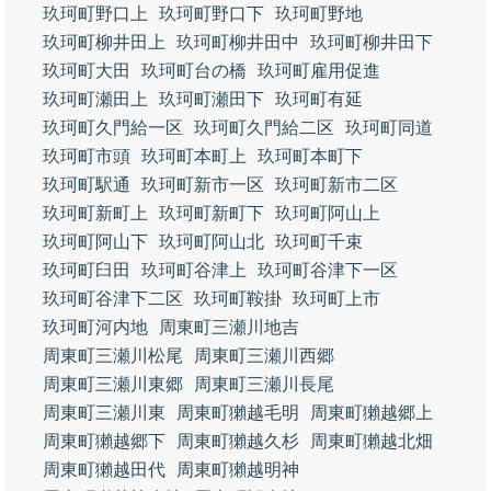
玖珂町野口上
玖珂町野口下
玖珂町野地
玖珂町柳井田上
玖珂町柳井田中
玖珂町柳井田下
玖珂町大田
玖珂町台の橋
玖珂町雇用促進
玖珂町瀬田上
玖珂町瀬田下
玖珂町有延
玖珂町久門給一区
玖珂町久門給二区
玖珂町同道
玖珂町市頭
玖珂町本町上
玖珂町本町下
玖珂町駅通
玖珂町新市一区
玖珂町新市二区
玖珂町新町上
玖珂町新町下
玖珂町阿山上
玖珂町阿山下
玖珂町阿山北
玖珂町千束
玖珂町臼田
玖珂町谷津上
玖珂町谷津下一区
玖珂町谷津下二区
玖珂町鞍掛
玖珂町上市
玖珂町河内地
周東町三瀬川地吉
周東町三瀬川松尾
周東町三瀬川西郷
周東町三瀬川東郷
周東町三瀬川長尾
周東町三瀬川東
周東町獺越毛明
周東町獺越郷上
周東町獺越郷下
周東町獺越久杉
周東町獺越北畑
周東町獺越田代
周東町獺越明神