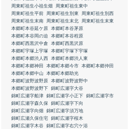
周東町祖生小祖生畑
周東町祖生東中
周東町祖生平前
周東町祖生別東
周東町祖生別西
周東町祖生末南
周東町祖生末北
周東町祖生末東
本郷町本谷延ケ原
本郷町本谷茅原
本郷町本谷岡の迫
本郷町本谷程原
本郷町西黒沢中倉
本郷町西黒沢原
本郷町宇塚上宇塚
本郷町宇塚下宇塚
本郷町本郷渋人西
本郷町本郷渋人東
本郷町本郷神田
本郷町本郷今市
本郷町本郷仲田
本郷町本郷中山
本郷町本郷助光
本郷町波野波野原
本郷町波野波野中
本郷町波野波野下
錦町広瀬字大谷
錦町広瀬字船津
錦町広瀬字小正下
錦町広瀬字市
錦町広瀬字森久保
錦町広瀬字下向
錦町広瀬字向畑
錦町広瀬字須万地
錦町広瀬久保住宅
錦町広瀬字桜木
錦町広瀬字木谷
錦町広瀬字右穴ケ浴