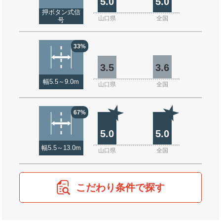
5.0
5.0
押ボタン式信
山口県
全国
号
33%
3.5
3.6
幅5.5～9.0m
山口県
全国
67%
5.0
5.0
幅5.5～13.0m
山口県
全国
こだわり条件で探す