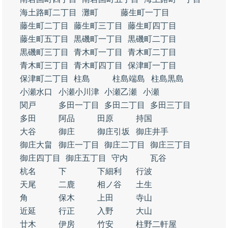
海土路町二丁目
灘町
藤生町一丁目
藤生町二丁目
藤生町三丁目
藤生町四丁目
藤生町五丁目
黒磯町一丁目
黒磯町二丁目
黒磯町三丁目
青木町一丁目
青木町二丁目
青木町三丁目
青木町四丁目
保津町一丁目
保津町二丁目
柱島
柱島端島
柱島黒島
小瀬水口
小瀬小川津
小瀬乙瀬
小瀬
関戸
多田一丁目
多田二丁目
多田三丁目
多田
阿品
田原
持国
大谷
御庄
御庄引坂
御庄井手
御庄大畠
御庄一丁目
御庄二丁目
御庄三丁目
御庄四丁目
御庄五丁目
守内
瓦谷
杭名
下
下細利
行波
天尾
二鹿
相ノ谷
土生
角
保木
上田
寺山
近延
行正
入野
大山
廿木
伊房
竹安
柱野二軒屋