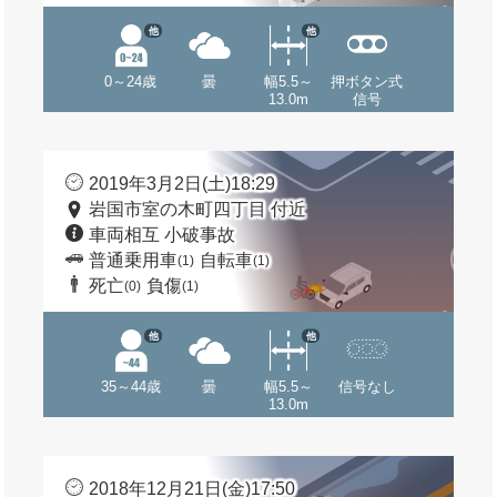
他
他
0～24歳
曇
幅5.5～
押ボタン式
13.0m
信号
2019年3月2日(土)18:29
岩国市室の木町四丁目 付近
車両相互 小破事故
普通乗用車
自転車
(1)
(1)
死亡
負傷
(0)
(1)
他
他
35～44歳
曇
幅5.5～
信号なし
13.0m
2018年12月21日(金)17:50