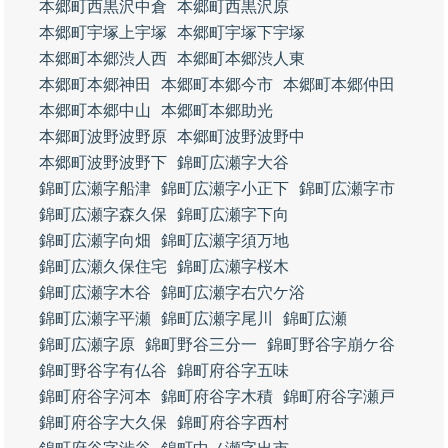
本郷町西黒沢中倉
本郷町西黒沢原
本郷町宇塚上宇塚
本郷町宇塚下宇塚
本郷町本郷渋人西
本郷町本郷渋人東
本郷町本郷神田
本郷町本郷今市
本郷町本郷仲田
本郷町本郷中山
本郷町本郷助光
本郷町波野波野原
本郷町波野波野中
本郷町波野波野下
錦町広瀬字大谷
錦町広瀬字船津
錦町広瀬字小正下
錦町広瀬字市
錦町広瀬字森久保
錦町広瀬字下向
錦町広瀬字向畑
錦町広瀬字須万地
錦町広瀬久保住宅
錦町広瀬字桜木
錦町広瀬字木谷
錦町広瀬字右穴ケ浴
錦町広瀬字平瀬
錦町広瀬字尾川
錦町広瀬
錦町広瀬字原
錦町野谷三分一
錦町野谷字崩ケ谷
錦町野谷字有仏谷
錦町府谷字五味
錦町府谷字河本
錦町府谷字木積
錦町府谷字瀬戸
錦町府谷字大久保
錦町府谷字西村