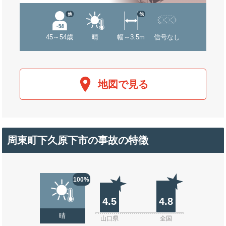
他
他
45～54歳
晴
幅～3.5m
信号なし
地図で見る
周東町下久原下市の事故の特徴
100%
4.5
4.8
晴
山口県
全国