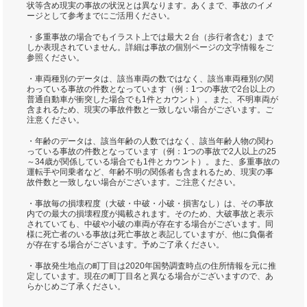
状等含め現実の事故の状況とは異なります。あくまで、事故のイメ
ージとして参考までにご活用ください。
・多重事故の場合でもイラスト上では最大２台（歩行者含む）まで
しか表現されていません。詳細は事故の個別ページの文字情報をご
参照ください。
・車両種別のデータは、該当車両の数ではなく、該当車両種別の関
わっている事故の件数となっています（例：1つの事故で2台以上の
普通自動車が衝突した場合でも1件とカウント）。また、不明車両が
含まれるため、現実の事故件数と一致しない場合がございます。ご
注意ください。
・年齢のデータは、該当年齢の人数ではなく、該当年齢人物の関わ
っている事故の件数となっています（例：1つの事故で2人以上の25
～34歳が関係している場合でも1件とカウント）。また、多重事故の
運転手や同乗者など、年齢不明の関係者も含まれるため、現実の事
故件数と一致しない場合がございます。ご注意ください。
・事故毎の損壊程度（大破・中破・小破・損害なし）は、その事故
内での最大の損壊程度が掲載されます。そのため、大破事故と表示
されていても、中破や小破の車両が存在する場合がございます。同
様に死亡者のいる事故は死亡事故と表記していますが、他に負傷者
が存在する場合がございます。予めご了承ください。
・事故発生地点の町丁目は2020年国勢調査時点の住所情報を元に推
定しています。現在の町丁目名と異なる場合がございますので、あ
らかじめご了承ください。