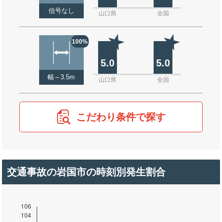
信号なし
山口県
全国
100%
5.0
5.0
幅～3.5m
山口県
全国
こだわり条件で探す
交通事故の岩国市の時刻別発生割合