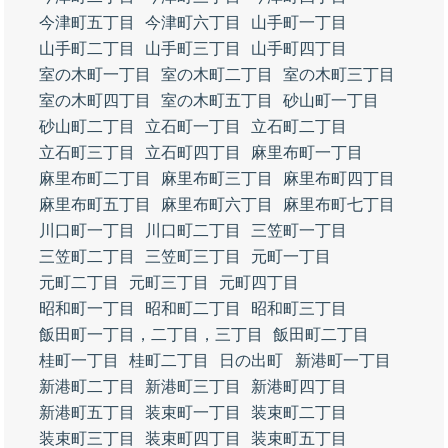
今津町五丁目
今津町六丁目
山手町一丁目
山手町二丁目
山手町三丁目
山手町四丁目
室の木町一丁目
室の木町二丁目
室の木町三丁目
室の木町四丁目
室の木町五丁目
砂山町一丁目
砂山町二丁目
立石町一丁目
立石町二丁目
立石町三丁目
立石町四丁目
麻里布町一丁目
麻里布町二丁目
麻里布町三丁目
麻里布町四丁目
麻里布町五丁目
麻里布町六丁目
麻里布町七丁目
川口町一丁目
川口町二丁目
三笠町一丁目
三笠町二丁目
三笠町三丁目
元町一丁目
元町二丁目
元町三丁目
元町四丁目
昭和町一丁目
昭和町二丁目
昭和町三丁目
飯田町一丁目，二丁目，三丁目
飯田町二丁目
桂町一丁目
桂町二丁目
日の出町
新港町一丁目
新港町二丁目
新港町三丁目
新港町四丁目
新港町五丁目
装束町一丁目
装束町二丁目
装束町三丁目
装束町四丁目
装束町五丁目