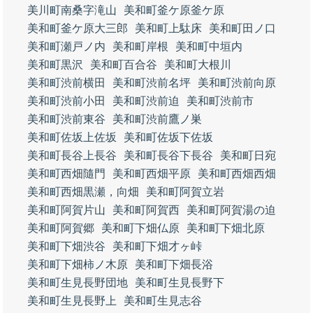
美川町南桑字滝山
美和町釜ケ原釜ケ原
美和町釜ケ原大三郎
美和町上駄床
美和町田ノ口
美和町瀬戸ノ内
美和町岸根
美和町中垣内
美和町黒沢
美和町百合谷
美和町大根川
美和町渋前横田
美和町渋前名坪
美和町渋前向原
美和町渋前小田
美和町渋前迫
美和町渋前市
美和町渋前東谷
美和町渋前鷹ノ巣
美和町佐坂上佐坂
美和町佐坂下佐坂
美和町長谷上長谷
美和町長谷下長谷
美和町日宛
美和町西畑隨門
美和町西畑平原
美和町西畑西畑
美和町西畑黒瀬，向畑
美和町阿賀立岩
美和町阿賀片山
美和町阿賀西
美和町阿賀湯の迫
美和町阿賀郷
美和町下畑仏原
美和町下畑北原
美和町下畑渋谷
美和町下畑才ヶ峠
美和町下畑柿ノ木原
美和町下畑長浴
美和町生見長野団地
美和町生見長野下
美和町生見長野上
美和町生見志谷