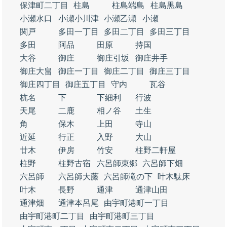
保津町二丁目
柱島
柱島端島
柱島黒島
小瀬水口
小瀬小川津
小瀬乙瀬
小瀬
関戸
多田一丁目
多田二丁目
多田三丁目
多田
阿品
田原
持国
大谷
御庄
御庄引坂
御庄井手
御庄大畠
御庄一丁目
御庄二丁目
御庄三丁目
御庄四丁目
御庄五丁目
守内
瓦谷
杭名
下
下細利
行波
天尾
二鹿
相ノ谷
土生
角
保木
上田
寺山
近延
行正
入野
大山
廿木
伊房
竹安
柱野二軒屋
柱野
柱野古宿
六呂師東郷
六呂師下畑
六呂師
六呂師大藤
六呂師滝の下
叶木駄床
叶木
長野
通津
通津山田
通津畑
通津本呂尾
由宇町港町一丁目
由宇町港町二丁目
由宇町港町三丁目