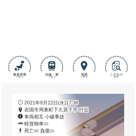
都道府県
沿線・駅
地図
こだわり
で探す
で探す
で探す
条件
2021年9月22日(水)17:38
岩国市周東町下久原下市 付近
車両相互 小破事故
軽貨物車
(2)
死亡
負傷
(0)
(1)