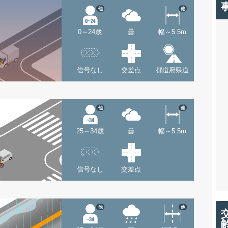
他
他
0～24歳
曇
幅～5.5m
信号なし
交差点
都道府県道
他
他
25～34歳
曇
幅～5.5m
信号なし
交差点
他
他