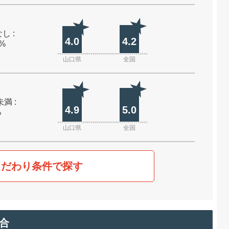
し :
4.0
4.2
0%
山口県
全国
未満 :
4.9
5.0
%
山口県
全国
こだわり条件で探す
合