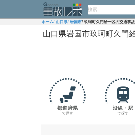
ホーム
/ 山口県
/ 岩国市
/ 玖珂町久門給一区の交通事
山口県岩国市玖珂町久門
都道府県
沿線・駅
で探す
で探す