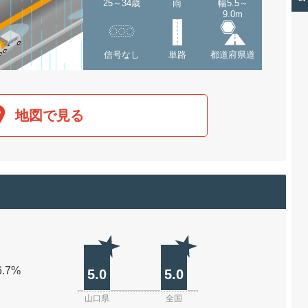
25～34歳
雨
幅5.5～
9.0m
信号なし
単路
都道府県道
地図で見る
6.7%
5.0
5.0
山口県
全国