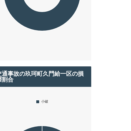
交通事故の玖珂町久門給一区の損
壊割合