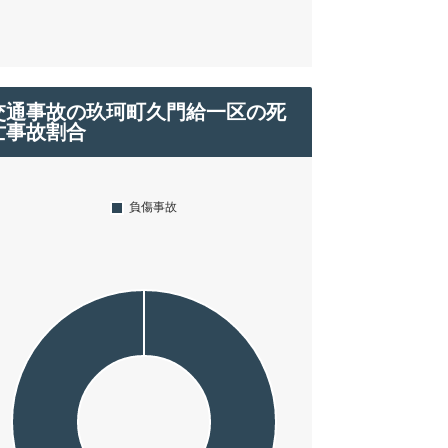
交通事故の玖珂町久門給一区の死
亡事故割合