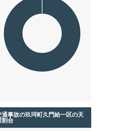
交通事故の玖珂町久門給一区の天
候割合