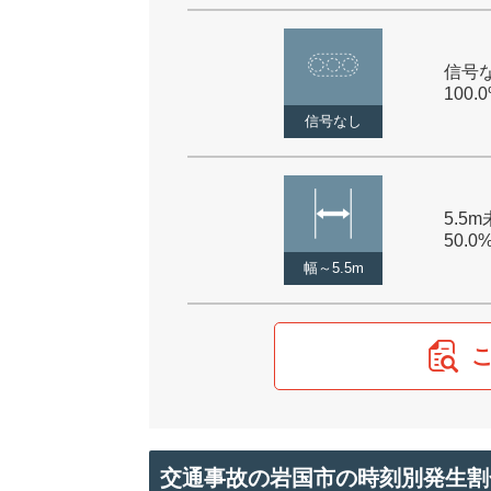
信号な
100.
信号なし
5.5m
50.0
幅～5.5m
交通事故の岩国市の時刻別発生割