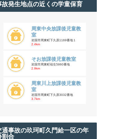
事故発生地点の近くの学童保育
周東中央放課後児童教
室
岩国市周東町下久原1169番地１
2.4km
そお放課後児童教室
岩国市周東町祖生5860番地
2.9km
周東川上放課後児童教
室
岩国市周東町下久原3032番地
3.7km
交通事故の玖珂町久門給一区の年
齢割合