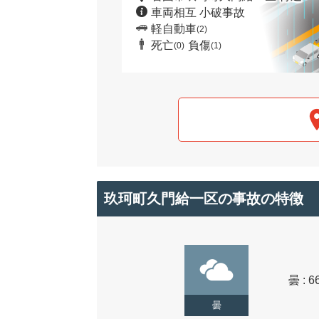
車両相互 小破事故
軽自動車
(2)
死亡
負傷
(0)
(1)
玖珂町久門給一区の事故の特徴
曇 : 6
曇