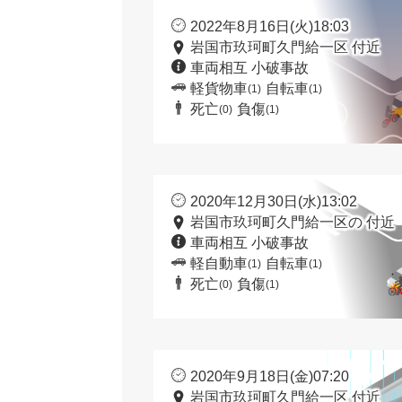
2022年8月16日(火)18:03
岩国市玖珂町久門給一区 付近
車両相互 小破事故
軽貨物車
自転車
(1)
(1)
死亡
負傷
(0)
(1)
2020年12月30日(水)13:02
岩国市玖珂町久門給一区の 付近
車両相互 小破事故
軽自動車
自転車
(1)
(1)
死亡
負傷
(0)
(1)
2020年9月18日(金)07:20
岩国市玖珂町久門給一区 付近