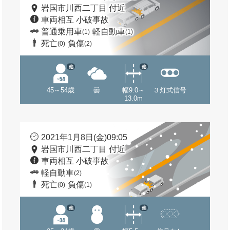
岩国市川西二丁目 付近
車両相互 小破事故
普通乗用車
軽自動車
(1)
(1)
死亡
負傷
(0)
(2)
他
他
45～54歳
曇
幅9.0～
３灯式信号
13.0m
2021年1月8日(金)09:05
岩国市川西二丁目 付近
車両相互 小破事故
軽自動車
(2)
死亡
負傷
(0)
(1)
他
他