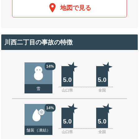
地図で見る
川西二丁目の事故の特徴
14%
5.0
5.0
雪
山口県
全国
14%
5.0
5.0
舗装（凍結）
山口県
全国