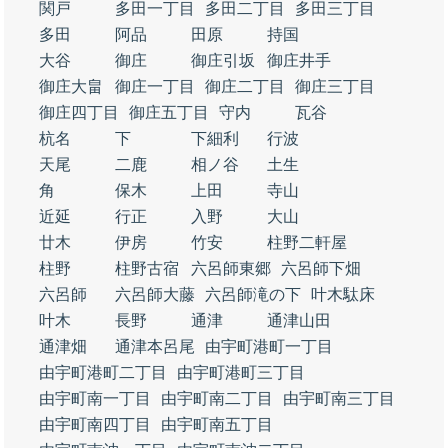
関戸
多田一丁目
多田二丁目
多田三丁目
多田
阿品
田原
持国
大谷
御庄
御庄引坂
御庄井手
御庄大畠
御庄一丁目
御庄二丁目
御庄三丁目
御庄四丁目
御庄五丁目
守内
瓦谷
杭名
下
下細利
行波
天尾
二鹿
相ノ谷
土生
角
保木
上田
寺山
近延
行正
入野
大山
廿木
伊房
竹安
柱野二軒屋
柱野
柱野古宿
六呂師東郷
六呂師下畑
六呂師
六呂師大藤
六呂師滝の下
叶木駄床
叶木
長野
通津
通津山田
通津畑
通津本呂尾
由宇町港町一丁目
由宇町港町二丁目
由宇町港町三丁目
由宇町南一丁目
由宇町南二丁目
由宇町南三丁目
由宇町南四丁目
由宇町南五丁目