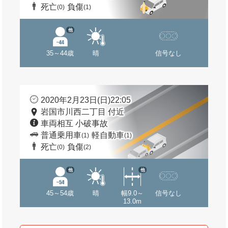
死亡
負傷
(0)
(1)
他
35～44歳
晴
信号なし
2020年2月23日(日)22:05
岩国市川西二丁目 付近
車両相互 小破事故
普通乗用車
軽自動車
(1)
(1)
死亡
負傷
(0)
(2)
他
他
45～54歳
晴
幅9.0～
信号なし
13.0m