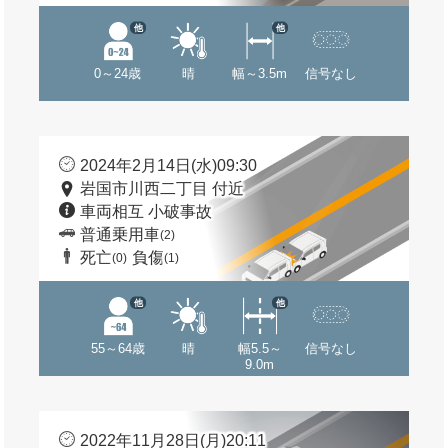
他
他
0～24歳
晴
幅～3.5m
信号なし
2024年2月14日(水)09:30
岩国市川西二丁目 付近
車両相互 小破事故
普通乗用車
(2)
死亡
負傷
(0)
(1)
他
他
55～64歳
晴
幅5.5～
信号なし
9.0m
2022年11月28日(月)20:11