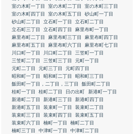
室の木町一丁目
室の木町二丁目
室の木町三丁目
室の木町四丁目
室の木町五丁目
砂山町一丁目
砂山町二丁目
立石町一丁目
立石町二丁目
立石町三丁目
立石町四丁目
麻里布町一丁目
麻里布町二丁目
麻里布町三丁目
麻里布町四丁目
麻里布町五丁目
麻里布町六丁目
麻里布町七丁目
川口町一丁目
川口町二丁目
三笠町一丁目
三笠町二丁目
三笠町三丁目
元町一丁目
元町二丁目
元町三丁目
元町四丁目
昭和町一丁目
昭和町二丁目
昭和町三丁目
飯田町一丁目，二丁目，三丁目
飯田町二丁目
桂町一丁目
桂町二丁目
日の出町
新港町一丁目
新港町二丁目
新港町三丁目
新港町四丁目
新港町五丁目
装束町一丁目
装束町二丁目
装束町三丁目
装束町四丁目
装束町五丁目
装束町六丁目
楠町一丁目
楠町二丁目
楠町三丁目
中津町一丁目
中津町二丁目