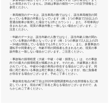
・多重事故の場合でもイラスト上では最大２台（歩行者含む）まで
しか表現されていません。詳細は事故の個別ページの文字情報をご
参照ください。
・車両種別のデータは、該当車両の数ではなく、該当車両種別の関
わっている事故の件数となっています（例：1つの事故で2台以上の
普通自動車が衝突した場合でも1件とカウント）。また、不明車両が
含まれるため、現実の事故件数と一致しない場合がございます。ご
注意ください。
・年齢のデータは、該当年齢の人数ではなく、該当年齢人物の関わ
っている事故の件数となっています（例：1つの事故で2人以上の25
～34歳が関係している場合でも1件とカウント）。また、多重事故の
運転手や同乗者など、年齢不明の関係者も含まれるため、現実の事
故件数と一致しない場合がございます。ご注意ください。
・事故毎の損壊程度（大破・中破・小破・損害なし）は、その事故
内での最大の損壊程度が掲載されます。そのため、大破事故と表示
されていても、中破や小破の車両が存在する場合がございます。同
様に死亡者のいる事故は死亡事故と表記していますが、他に負傷者
が存在する場合がございます。予めご了承ください。
・事故発生地点の町丁目は2020年国勢調査時点の住所情報を元に推
定しています。現在の町丁目名と異なる場合がございますので、あ
らかじめご了承ください。