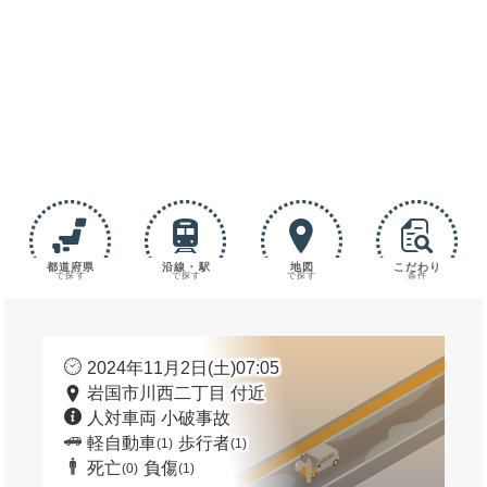
都道府県
沿線・駅
地図
こだわり
で探す
で探す
で探す
条件
2024年11月2日(土)07:05
岩国市川西二丁目 付近
人対車両 小破事故
軽自動車
歩行者
(1)
(1)
死亡
負傷
(0)
(1)