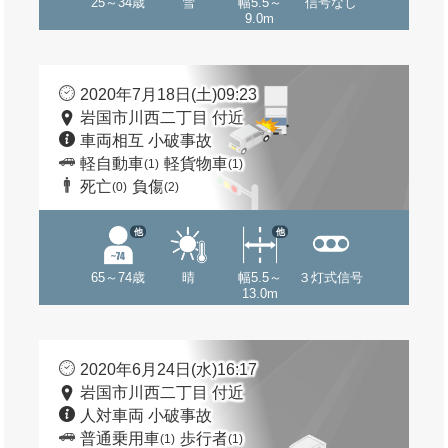
25～34歳
雪
幅5.5～
信号なし
9.0m
2020年7月18日(土)09:23
岩国市川西二丁目 付近
車両相互 小破事故
軽自動車
軽貨物車
(1)
(1)
死亡
負傷
(0)
(2)
他
他
65～74歳
晴
幅5.5～
３灯式信号
13.0m
2020年6月24日(水)16:17
岩国市川西二丁目 付近
人対車両 小破事故
普通乗用車
歩行者
(1)
(1)