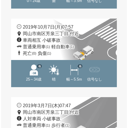
0～24歳
曇
幅～3.5m
信号なし
2019年10月7日(月)07:57
岡山市南区芳泉三丁目 付近
車両相互 小破事故
普通乗用車
軽自動車
(1)
(1)
死亡
負傷
(0)
(1)
他
他
25～34歳
晴
幅～5.5m
信号なし
2019年3月7日(木)07:47
岡山市南区芳泉三丁目 付近
人対車両 小破事故
普通乗用車
歩行者
(1)
(1)