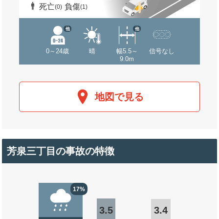
死亡
負傷
(0)
(1)
他
他
0～24歳
晴
幅5.5～
信号なし
9.0m
地図で見る
芳泉三丁目の事故の特徴
17%
3.5
3.4