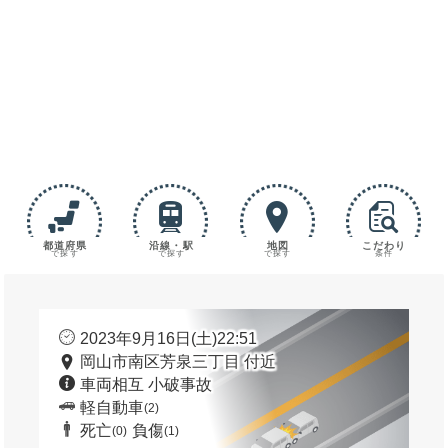
都道府県
沿線・駅
地図
こだわり
で探す
で探す
で探す
条件
2023年9月16日(土)22:51
岡山市南区芳泉三丁目 付近
車両相互 小破事故
軽自動車
(2)
死亡
負傷
(0)
(1)