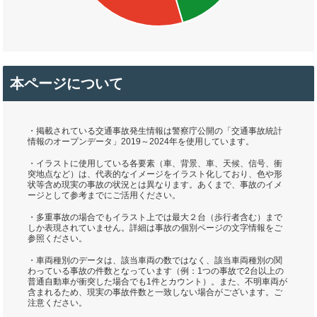
本ページについて
・掲載されている交通事故発生情報は警察庁公開の「交通事故統計
情報のオープンデータ」2019～2024年を使用しています。
・イラストに使用している各要素（車、背景、車、天候、信号、衝
突地点など）は、代表的なイメージをイラスト化しており、色や形
状等含め現実の事故の状況とは異なります。あくまで、事故のイメ
ージとして参考までにご活用ください。
・多重事故の場合でもイラスト上では最大２台（歩行者含む）まで
しか表現されていません。詳細は事故の個別ページの文字情報をご
参照ください。
・車両種別のデータは、該当車両の数ではなく、該当車両種別の関
わっている事故の件数となっています（例：1つの事故で2台以上の
普通自動車が衝突した場合でも1件とカウント）。また、不明車両が
含まれるため、現実の事故件数と一致しない場合がございます。ご
注意ください。