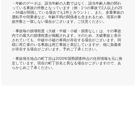
・年齢のデータは、該当年齢の人数ではなく、該当年齢人物の関わ
っている事故の件数となっています（例：1つの事故で2人以上の25
～34歳が関係している場合でも1件とカウント）。また、多重事故の
運転手や同乗者など、年齢不明の関係者も含まれるため、現実の事
故件数と一致しない場合がございます。ご注意ください。
・事故毎の損壊程度（大破・中破・小破・損害なし）は、その事故
内での最大の損壊程度が掲載されます。そのため、大破事故と表示
されていても、中破や小破の車両が存在する場合がございます。同
様に死亡者のいる事故は死亡事故と表記していますが、他に負傷者
が存在する場合がございます。予めご了承ください。
・事故発生地点の町丁目は2020年国勢調査時点の住所情報を元に推
定しています。現在の町丁目名と異なる場合がございますので、あ
らかじめご了承ください。