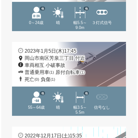
他
他
0～24歳
晴
幅5.5～
３灯式信号
9.0m
2023年1月5日(木)17:45
岡山市南区芳泉三丁目 付近
車両相互 小破事故
普通乗用車
原付自転車
(1)
(1)
死亡
負傷
(0)
(1)
他
他
55～64歳
晴
幅3.5～
信号なし
5.5m
2022年12月17日(土)15:35