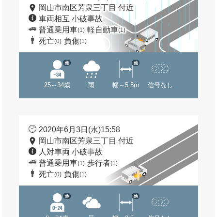
岡山市南区芳泉三丁目 付近
車両相互 小破事故
普通乗用車
軽自動車
(1)
(1)
死亡
負傷
(0)
(1)
他
他
25～34歳
雨
幅～5.5m
信号なし
2020年6月3日(水)15:58
岡山市南区芳泉三丁目 付近
人対車両 小破事故
普通乗用車
歩行者
(1)
(1)
死亡
負傷
(0)
(1)
他
他