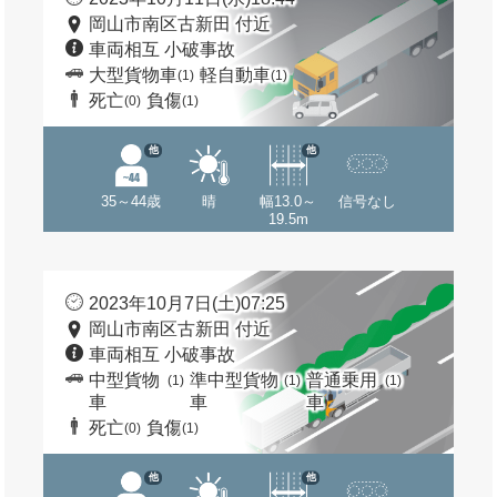
岡山市南区古新田 付近
車両相互 小破事故
大型貨物車
軽自動車
(1)
(1)
死亡
負傷
(0)
(1)
他
他
35～44歳
晴
幅13.0～
信号なし
19.5m
2023年10月7日(土)07:25
岡山市南区古新田 付近
車両相互 小破事故
中型貨物
準中型貨物
普通乗用
(1)
(1)
(1)
車
車
車
死亡
負傷
(0)
(1)
他
他