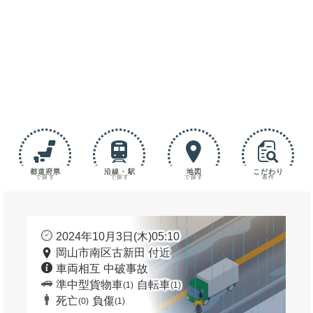
都道府県
沿線・駅
地図
こだわり
で探す
で探す
で探す
条件
2024年10月3日(木)05:10
岡山市南区古新田 付近
車両相互 中破事故
準中型貨物車
自転車
(1)
(1)
死亡
負傷
(0)
(1)