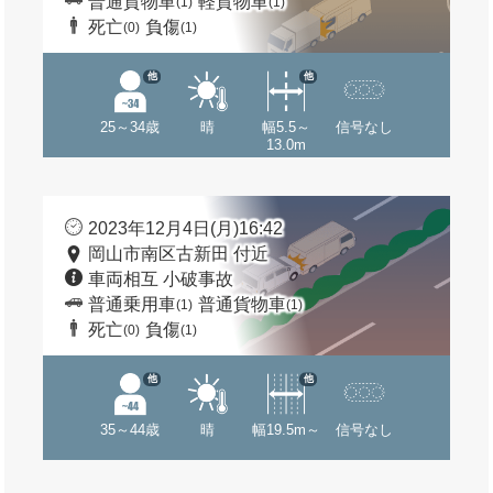
普通貨物車
軽貨物車
(1)
(1)
死亡
負傷
(0)
(1)
他
他
25～34歳
晴
幅5.5～
信号なし
13.0m
2023年12月4日(月)16:42
岡山市南区古新田 付近
車両相互 小破事故
普通乗用車
普通貨物車
(1)
(1)
死亡
負傷
(0)
(1)
他
他
35～44歳
晴
幅19.5m～
信号なし