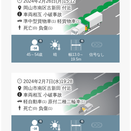
2024年2月26日(月)15:12
岡山市南区古新田 付近
車両相互 小破事故
準中型貨物車
軽貨物車
(1)
(1)
死亡
負傷
(0)
(1)
他
他
45～54歳
晴
幅13.0～
信号なし
19.5m
2024年2月7日(水)19:28
岡山市南区古新田 付近
車両相互 小破事故
軽自動車
原付二種二輪車
(1)
(1)
死亡
負傷
(0)
(1)
他
他