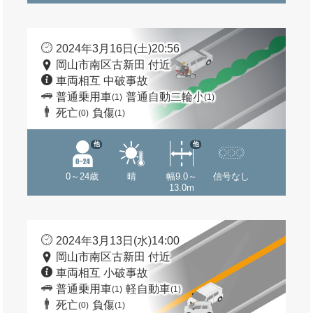
2024年3月16日(土)20:56
岡山市南区古新田 付近
車両相互 中破事故
普通乗用車
普通自動二輪小
(1)
(1)
死亡
負傷
(0)
(1)
他
他
0～24歳
晴
幅9.0～
信号なし
13.0m
2024年3月13日(水)14:00
岡山市南区古新田 付近
車両相互 小破事故
普通乗用車
軽自動車
(1)
(1)
死亡
負傷
(0)
(1)