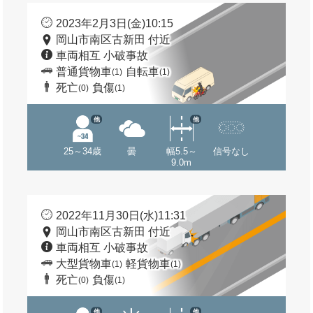
2023年2月3日(金)10:15
岡山市南区古新田 付近
車両相互 小破事故
普通貨物車
自転車
(1)
(1)
死亡
負傷
(0)
(1)
他
他
25～34歳
曇
幅5.5～
信号なし
9.0m
2022年11月30日(水)11:31
岡山市南区古新田 付近
車両相互 小破事故
大型貨物車
軽貨物車
(1)
(1)
死亡
負傷
(0)
(1)
他
他