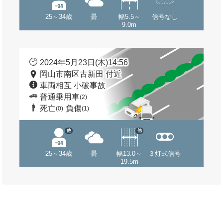
25～34歳
曇
幅5.5～
信号なし
9.0m
2024年5月23日(木)14:56
岡山市南区古新田 付近
車両相互 小破事故
普通乗用車
(2)
死亡
負傷
(0)
(1)
他
他
25～34歳
曇
幅13.0～
３灯式信号
19.5m