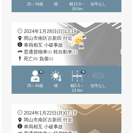
25～34歳
晴
幅13.0～
信号なし
19.5m
2024年1月28日(日)13:19
岡山市南区古新田 付近
車両相互 小破事故
普通貨物車
軽自動車
(1)
(1)
死亡
負傷
(0)
(1)
他
他
35～44歳
晴
幅5.5～
信号なし
13.0m
2024年1月22日(月)07:19
岡山市南区古新田 付近
車両相互 小破事故