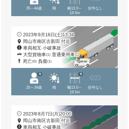
35～44歳
晴
幅13.0～
信号なし
19.5m
2023年9月16日(土)13:34
岡山市南区古新田 付近
車両相互 小破事故
大型貨物車
普通乗用車
(1)
(1)
死亡
負傷
(0)
(1)
他
他
25～34歳
晴
幅13.0～
信号なし
19.5m
2023年8月7日(月)20:00
岡山市南区古新田 付近
車両相互 小破事故