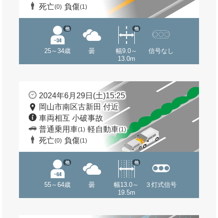
死亡
負傷
(0)
(1)
他
他
25～34歳
曇
幅9.0～
信号なし
13.0m
2024年6月29日(土)15:25
岡山市南区古新田 付近
車両相互 小破事故
普通乗用車
軽自動車
(1)
(1)
死亡
負傷
(0)
(1)
他
他
55～64歳
曇
幅13.0～
３灯式信号
19.5m