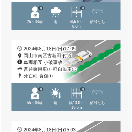
他
他
25～34歳
雨
幅5.5～
信号なし
9.0m
2024年8月18日(日)17:05
岡山市南区古新田 付近
車両相互 小破事故
普通乗用車
軽自動車
(1)
(1)
死亡
負傷
(0)
(1)
他
他
55～64歳
晴
幅13.0～
信号なし
19.5m
2024年8月18日(日)15:03