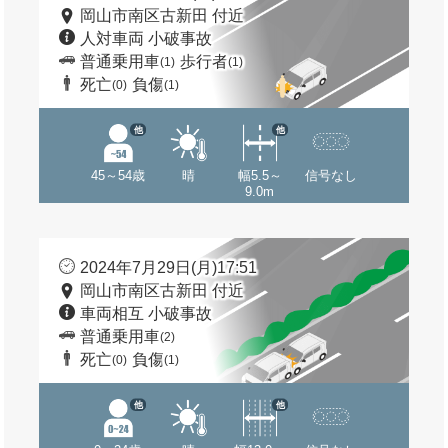
岡山市南区古新田 付近
人対車両 小破事故
普通乗用車
歩行者
(1)
(1)
死亡
負傷
(0)
(1)
他
他
45～54歳
晴
幅5.5～
信号なし
9.0m
2024年7月29日(月)17:51
岡山市南区古新田 付近
車両相互 小破事故
普通乗用車
(2)
死亡
負傷
(0)
(1)
他
他