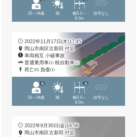
25～34歳
晴
幅5.5～
信号なし
9.0m
2022年11月17日(木)17:45
岡山市南区古新田 付近
車両相互 小破事故
普通乗用車
軽自動車
(1)
(1)
死亡
負傷
(0)
(1)
他
他
25～34歳
晴
幅5.5～
信号なし
9.0m
2022年9月30日(金)14:58
岡山市南区古新田 付近