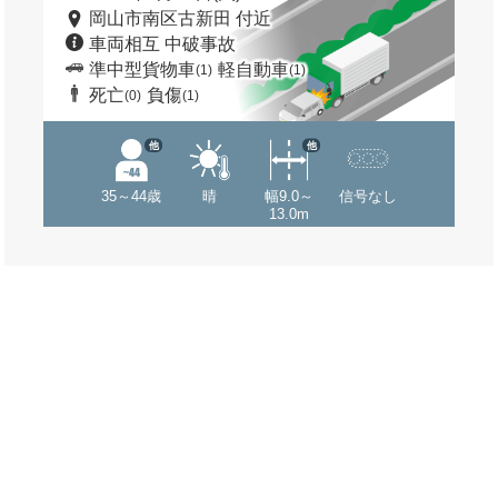
岡山市南区古新田 付近
車両相互 中破事故
準中型貨物車
軽自動車
(1)
(1)
死亡
負傷
(0)
(1)
他
他
35～44歳
晴
幅9.0～
信号なし
13.0m