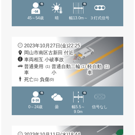
他
他
45～54歳
晴
幅13.0m～
３灯式信号
2023年10月27日(金)22:25
岡山市南区古新田 付近
車両相互 小破事故
普通乗用
普通自動二輪
軽自動
(1)
(1)
(1)
車
小
車
死亡
負傷
(1)
(0)
他
他
0～24歳
曇
幅5.5～
信号なし
9.0m
2023年10月11日(水)18:44