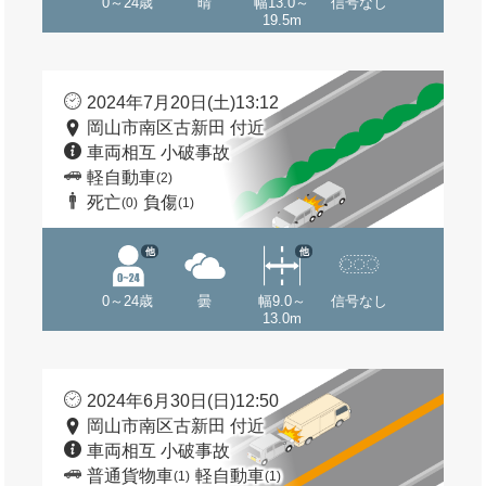
0～24歳
晴
幅13.0～
信号なし
19.5m
2024年7月20日(土)13:12
岡山市南区古新田 付近
車両相互 小破事故
軽自動車
(2)
死亡
負傷
(0)
(1)
他
他
0～24歳
曇
幅9.0～
信号なし
13.0m
2024年6月30日(日)12:50
岡山市南区古新田 付近
車両相互 小破事故
普通貨物車
軽自動車
(1)
(1)