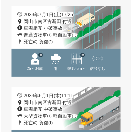
2023年7月1日(土)17:25
岡山市南区古新田 付近
車両相互 小破事故
普通貨物車
軽自動車
(1)
(1)
死亡
負傷
(0)
(2)
他
他
25～34歳
雨
幅19.5m～
信号なし
2023年6月1日(木)11:11
岡山市南区古新田 付近
車両相互 中破事故
大型貨物車
軽自動車
(1)
(1)
死亡
負傷
(0)
(1)