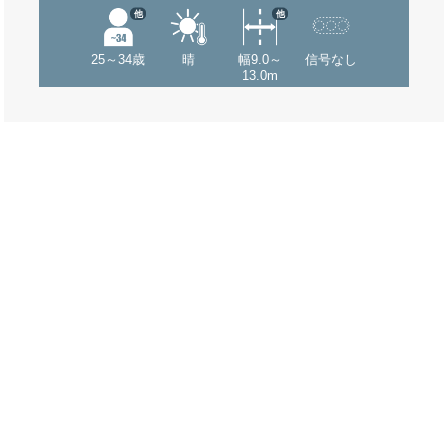
他
他
25～34歳
晴
幅9.0～
信号なし
13.0m