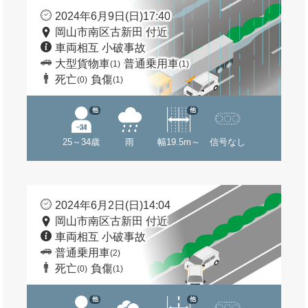
2024年6月9日(日)17:40
岡山市南区古新田 付近
車両相互 小破事故
大型貨物車
普通乗用車
(1)
(1)
死亡
負傷
(0)
(1)
他
他
25～34歳
雨
幅19.5m～
信号なし
2024年6月2日(日)14:04
岡山市南区古新田 付近
車両相互 小破事故
普通乗用車
(2)
死亡
負傷
(0)
(1)
他
他