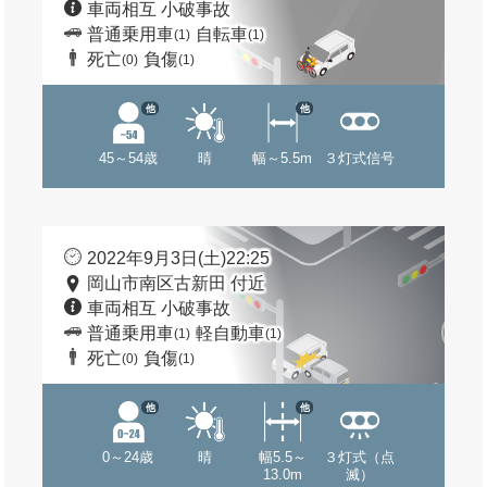
車両相互 小破事故
普通乗用車
自転車
(1)
(1)
死亡
負傷
(0)
(1)
他
他
45～54歳
晴
幅～5.5m
３灯式信号
2022年9月3日(土)22:25
岡山市南区古新田 付近
車両相互 小破事故
普通乗用車
軽自動車
(1)
(1)
死亡
負傷
(0)
(1)
他
他
0～24歳
晴
幅5.5～
３灯式（点
13.0m
滅）