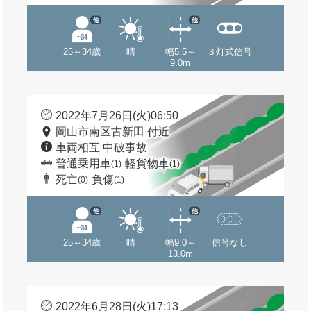
他
他
25～34歳
晴
幅5.5～
３灯式信号
9.0m
2022年7月26日(火)06:50
岡山市南区古新田 付近
車両相互 中破事故
普通乗用車
軽貨物車
(1)
(1)
死亡
負傷
(0)
(1)
他
他
25～34歳
晴
幅9.0～
信号なし
13.0m
2022年6月28日(火)17:13