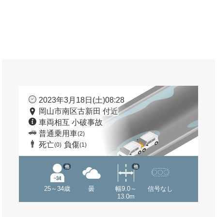
2023年3月18日(土)08:28
岡山市南区古新田 付近
車両相互 小破事故
普通乗用車
(2)
死亡
負傷
(0)
(1)
他
他
25～34歳
曇
幅9.0～
信号なし
13.0m