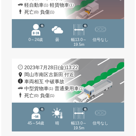
軽自動車
軽貨物車
(1)
(1)
死亡
負傷
(0)
(1)
他
他
0～24歳
曇
幅13.0～
信号なし
19.5m
2023年7月28日(金)13:22
岡山市南区古新田 付近
車両相互 中破事故
中型貨物車
普通乗用車
(1)
(1)
死亡
負傷
(0)
(1)
他
他
45～54歳
晴
幅13.0～
信号なし
19.5m