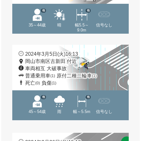
他
他
35～44歳
晴
幅5.5～
信号なし
9.0m
2024年3月5日(火)16:13
岡山市南区古新田 付近
車両相互 大破事故
普通乗用車
原付二種二輪車
(1)
(1)
死亡
負傷
(0)
(1)
他
他
45～54歳
雨
幅～5.5m
信号なし