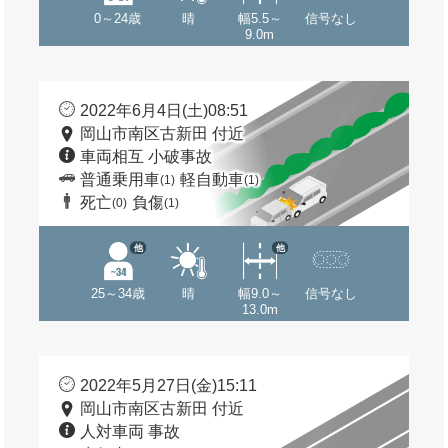
0～24歳
晴
幅5.5～
信号なし
9.0m
2022年6月4日(土)08:51
岡山市南区古新田 付近
車両相互 小破事故
普通乗用車
軽自動車
(1)
(1)
死亡
負傷
(0)
(1)
他
他
25～34歳
晴
幅9.0～
信号なし
13.0m
2022年5月27日(金)15:11
岡山市南区古新田 付近
人対車両 事故