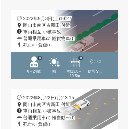
2022年9月3日(土)19:27
岡山市南区古新田 付近
車両相互 小破事故
普通乗用車
軽貨物車
(1)
(1)
死亡
負傷
(0)
(1)
他
他
0～24歳
晴
幅13.0～
信号なし
19.5m
2022年8月22日(月)13:15
岡山市南区古新田 付近
車両相互 小破事故
普通乗用車
軽自動車
(1)
(1)
死亡
負傷
(0)
(1)