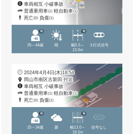
車両相互 小破事故
普通乗用車
軽自動車
(1)
(1)
死亡
負傷
(0)
(1)
他
他
35～44歳
晴
幅5.5～
３灯式信号
13.0m
2024年4月4日(木)18:54
岡山市南区古新田 付近
車両相互 小破事故
普通乗用車
軽自動車
(1)
(1)
死亡
負傷
(0)
(1)
他
他
25～34歳
曇
幅13.0～
信号なし
19.5m