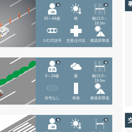
他
他
55～64歳
晴
幅13.0～
19.5m
(1)
３灯式信号
交差点付近
都道府県道
他
他
0～24歳
曇
幅13.0～
19.5m
信号なし
単路
都道府県道
他
他