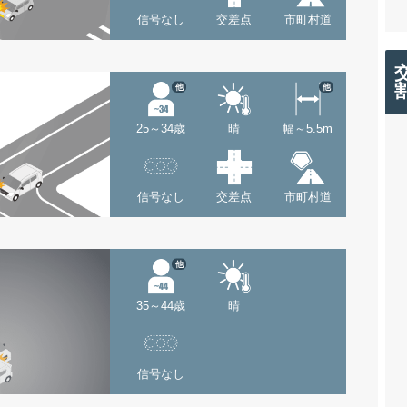
信号なし
交差点
市町村道
他
他
25～34歳
晴
幅～5.5m
信号なし
交差点
市町村道
他
35～44歳
晴
信号なし