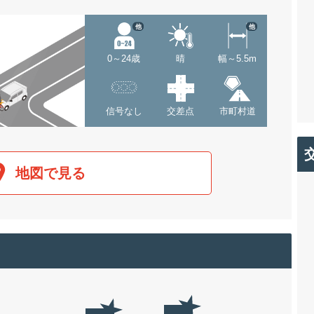
他
他
0～24歳
晴
幅～5.5m
信号なし
交差点
市町村道
地図で見る