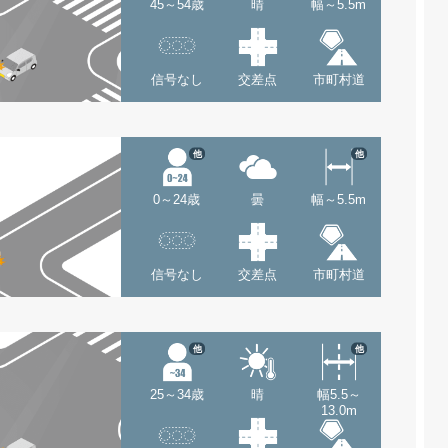
45～54歳
晴
幅～5.5m
信号なし
交差点
市町村道
他
他
0～24歳
曇
幅～5.5m
信号なし
交差点
市町村道
他
他
25～34歳
晴
幅5.5～
13.0m