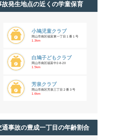
事故発生地点の近くの学童保育
小鳩児童クラブ
岡山市南区福富東一丁目１番１号
1.3km
白鳩子どもクラブ
岡山市南区福富中2-8-20
1.5km
芳泉クラブ
岡山市南区芳泉三丁目２番３号
1.6km
交通事故の豊成一丁目の年齢割合