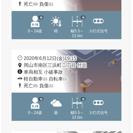
死亡
負傷
(0)
(1)
他
他
0～24歳
晴
幅5.5～
３灯式信号
13.0m
2020年6月12日(金)19:15
岡山市南区三浜町二丁目 付近
車両相互 小破事故
軽自動車
自転車
(1)
(1)
死亡
負傷
(0)
(1)
他
他
0～24歳
曇
幅5.5～
３灯式信号
13.0m