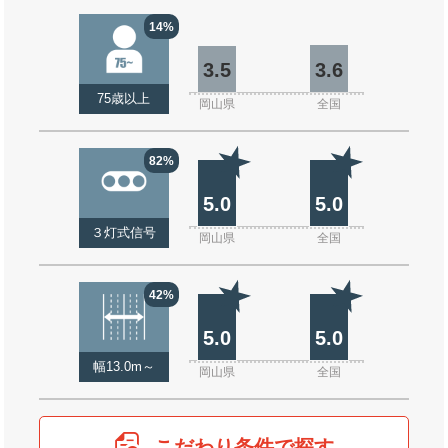
14%
3.5
3.6
75歳以上
岡山県
全国
82%
5.0
5.0
３灯式信号
岡山県
全国
42%
5.0
5.0
幅13.0m～
岡山県
全国
こだわり条件で探す