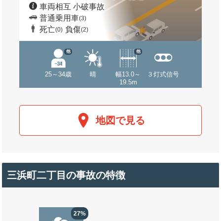
車両相互 小破事故
普通乗用車
(3)
死亡
負傷
(0)
(2)
他
他
25～34歳
晴
幅13.0～
３灯式信号
19.5m
地図で見る
三浜町二丁目の事故の特徴
27%