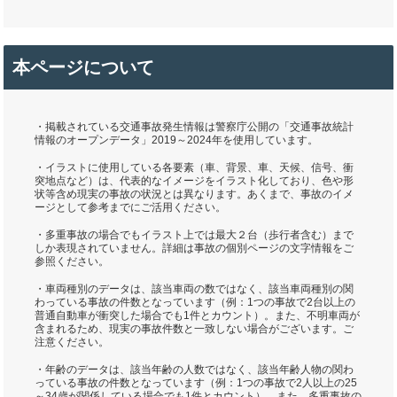
本ページについて
・掲載されている交通事故発生情報は警察庁公開の「交通事故統計
情報のオープンデータ」2019～2024年を使用しています。
・イラストに使用している各要素（車、背景、車、天候、信号、衝
突地点など）は、代表的なイメージをイラスト化しており、色や形
状等含め現実の事故の状況とは異なります。あくまで、事故のイメ
ージとして参考までにご活用ください。
・多重事故の場合でもイラスト上では最大２台（歩行者含む）まで
しか表現されていません。詳細は事故の個別ページの文字情報をご
参照ください。
・車両種別のデータは、該当車両の数ではなく、該当車両種別の関
わっている事故の件数となっています（例：1つの事故で2台以上の
普通自動車が衝突した場合でも1件とカウント）。また、不明車両が
含まれるため、現実の事故件数と一致しない場合がございます。ご
注意ください。
・年齢のデータは、該当年齢の人数ではなく、該当年齢人物の関わ
っている事故の件数となっています（例：1つの事故で2人以上の25
～34歳が関係している場合でも1件とカウント）。また、多重事故の