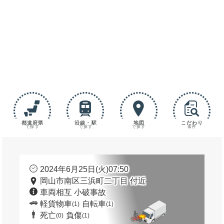
都道府県
沿線・駅
地図
こだわり
で探す
で探す
で探す
条件
2024年6月25日(火)07:50
岡山市南区三浜町二丁目 付近
車両相互 小破事故
軽貨物車
自転車
(1)
(1)
死亡
負傷
(0)
(1)