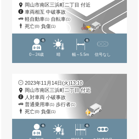
岡山市南区三浜町二丁目 付近
車両相互 中破事故
軽自動車
自転車
(1)
(1)
死亡
負傷
(0)
(1)
他
他
0～24歳
晴
幅～5.5m
信号なし
2023年11月14日(火)13:10
岡山市南区三浜町二丁目 付近
人対車両 小破事故
普通乗用車
歩行者
(1)
(1)
死亡
負傷
(0)
(1)
他
他