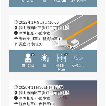
0～24歳
晴
幅13.0m～
３灯式信号
2022年1月9日(日)10:00
岡山市南区三浜町二丁目 付近
車両相互 小破事故
普通乗用車
軽貨物車
(1)
(1)
死亡
負傷
(0)
(1)
他
他
25～34歳
晴
幅5.5～
信号なし
9.0m
2020年11月30日(月)17:39
岡山市南区三浜町二丁目 付近
車両相互 小破事故
軽自動車
自転車
(1)
(1)