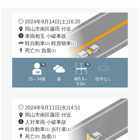
2024年9月14日(土)16:20
岡山市南区藤田 付近
車両相互 小破事故
軽自動車
軽貨物車
(2)
(1)
死亡
負傷
(0)
(1)
他
他
25～34歳
曇
幅5.5～
信号なし
9.0m
2024年9月11日(水)14:51
岡山市南区藤田 付近
人対車両 小破事故
軽自動車
歩行者
(1)
(1)
死亡
負傷
(0)
(1)