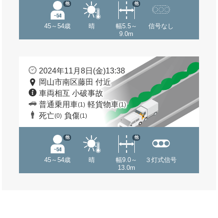
他
他
45～54歳
晴
幅5.5～
信号なし
9.0m
2024年11月8日(金)13:38
岡山市南区藤田 付近
車両相互 小破事故
普通乗用車
軽貨物車
(1)
(1)
死亡
負傷
(0)
(1)
他
他
45～54歳
晴
幅9.0～
３灯式信号
13.0m