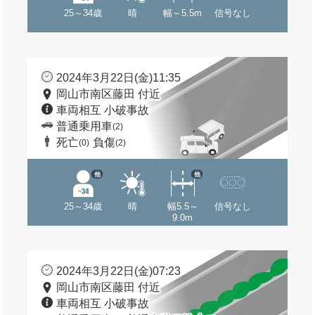
25～34歳
晴
幅～5.5m
信号なし
2024年3月22日(金)11:35
岡山市南区藤田 付近
車両相互 小破事故
普通乗用車
(2)
死亡
負傷
(0)
(2)
他
他
25～34歳
晴
幅5.5～
信号なし
9.0m
2024年3月22日(金)07:23
岡山市南区藤田 付近
車両相互 小破事故