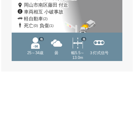
岡山市南区藤田 付近
車両相互 小破事故
軽自動車
(2)
死亡
負傷
(0)
(1)
他
他
25～34歳
曇
幅5.5～
３灯式信号
13.0m