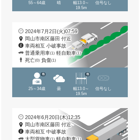
55～64歳
晴
幅13.0～
信号なし
19.5m
2024年7月2日(火)07:59
岡山市南区藤田 付近
車両相互 小破事故
普通乗用車
軽自動車
(1)
(1)
死亡
負傷
(0)
(1)
他
他
25～34歳
曇
幅13.0～
信号なし
19.5m
2024年6月20日(木)12:35
岡山市南区藤田 付近
車両相互 中破事故
大型貨物車
軽自動車
(1)
(1)