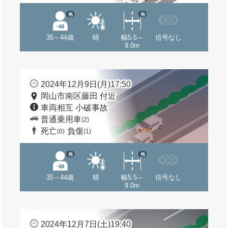
他
他
35～44歳
晴
幅5.5～
信号なし
9.0m
2024年12月9日(月)17:50
岡山市南区藤田 付近
車両相互 小破事故
普通乗用車
(2)
死亡
負傷
(0)
(1)
他
他
35～44歳
晴
幅5.5～
信号なし
9.0m
2024年12月7日(土)19:40