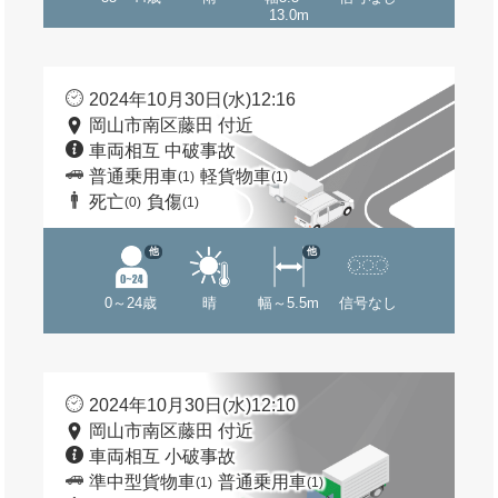
13.0m
2024年10月30日(水)12:16
岡山市南区藤田 付近
車両相互 中破事故
普通乗用車
軽貨物車
(1)
(1)
死亡
負傷
(0)
(1)
他
他
0～24歳
晴
幅～5.5m
信号なし
2024年10月30日(水)12:10
岡山市南区藤田 付近
車両相互 小破事故
準中型貨物車
普通乗用車
(1)
(1)