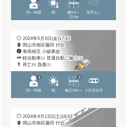
35～44歳
晴
幅9.0～
信号なし
13.0m
2024年5月3日(金)17:43
岡山市南区藤田 付近
車両相互 小破事故
軽自動車
普通自動二輪小
(1)
(1)
死亡
負傷
(0)
(1)
他
他
25～34歳
晴
幅13.0m～
３灯式信号
2024年4月13日(土)16:01
岡山市南区藤田 付近