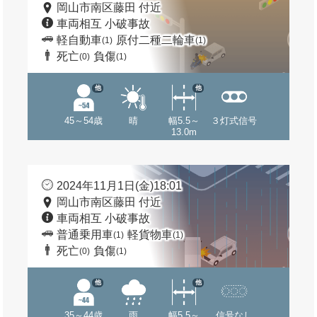
岡山市南区藤田 付近
車両相互 小破事故
軽自動車
原付二種二輪車
(1)
(1)
死亡
負傷
(0)
(1)
他
他
45～54歳
晴
幅5.5～
３灯式信号
13.0m
2024年11月1日(金)18:01
岡山市南区藤田 付近
車両相互 小破事故
普通乗用車
軽貨物車
(1)
(1)
死亡
負傷
(0)
(1)
他
他
35～44歳
雨
幅5.5～
信号なし