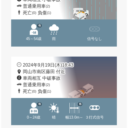
普通乗用車
(2)
死亡
負傷
(0)
(1)
他
45～54歳
雨
信号なし
2024年9月19日(木)18:43
岡山市南区藤田 付近
車両相互 中破事故
普通乗用車
(2)
死亡
負傷
(0)
(1)
他
他
0～24歳
晴
幅13.0m～
３灯式信号