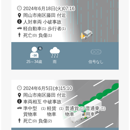
2024年6月18日(火)07:16
岡山市南区藤田 付近
人対車両 小破事故
軽自動車
歩行者
(1)
(1)
死亡
負傷
(0)
(1)
他
25～34歳
雨
信号なし
2024年6月5日(水)15:10
岡山市南区藤田 付近
車両相互 中破事故
準中型
軽貨
普通貨
普通乗
(1)
(1)
(1)
(1)
貨物車
物車
物車
用車
死亡
負傷
(0)
(2)