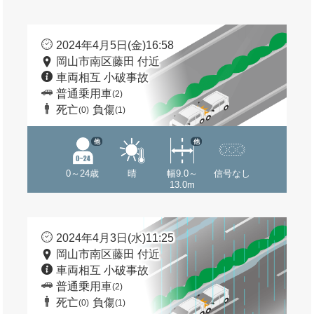
2024年4月5日(金)16:58
岡山市南区藤田 付近
車両相互 小破事故
普通乗用車
(2)
死亡
負傷
(0)
(1)
他
他
0～24歳
晴
幅9.0～
信号なし
13.0m
2024年4月3日(水)11:25
岡山市南区藤田 付近
車両相互 小破事故
普通乗用車
(2)
死亡
負傷
(0)
(1)