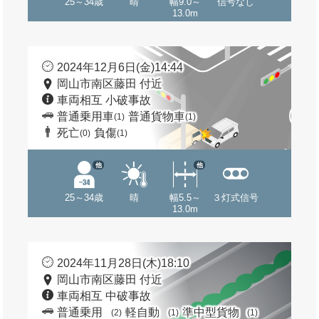
25～34歳
晴
幅9.0～
信号なし
13.0m
2024年12月6日(金)14:44
岡山市南区藤田 付近
車両相互 小破事故
普通乗用車
普通貨物車
(1)
(1)
死亡
負傷
(0)
(1)
他
他
25～34歳
晴
幅5.5～
３灯式信号
13.0m
2024年11月28日(木)18:10
岡山市南区藤田 付近
車両相互 中破事故
普通乗用
軽自動
準中型貨物
(2)
(1)
(1)