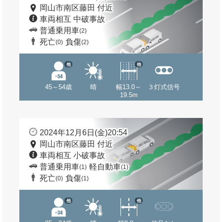
岡山市南区藤田 付近
車両相互 中破事故
普通乗用車
(2)
死亡
負傷
(0)
(2)
他
他
45～54歳
晴
幅13.0～
３灯式信号
19.5m
2024年12月6日(金)20:54
岡山市南区藤田 付近
車両相互 小破事故
普通乗用車
軽自動車
(1)
(1)
死亡
負傷
(0)
(1)
他
他