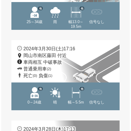
他
他
25～34歳
雨
幅13.0～
信号なし
19.5m
2024年3月30日(土)17:16
岡山市南区藤田 付近
車両相互 中破事故
普通乗用車
(2)
死亡
負傷
(0)
(1)
他
他
0～24歳
晴
幅～5.5m
信号なし
2024年3月28日(木)17:13