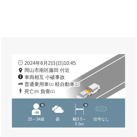
2024年6月2日(日)10:45
岡山市南区藤田 付近
車両相互 小破事故
普通乗用車
軽自動車
(1)
(1)
死亡
負傷
(0)
(1)
他
他
25～34歳
曇
幅3.5～
信号なし
5.5m