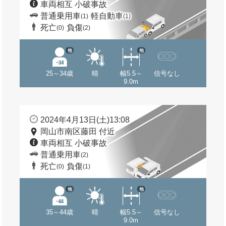
車両相互 小破事故
普通乗用車
軽自動車
(1)
(1)
死亡
負傷
(0)
(2)
他
他
25～34歳
晴
幅5.5～
信号なし
9.0m
2024年4月13日(土)13:08
岡山市南区藤田 付近
車両相互 小破事故
普通乗用車
(2)
死亡
負傷
(0)
(1)
他
他
35～44歳
晴
幅5.5～
信号なし
9.0m