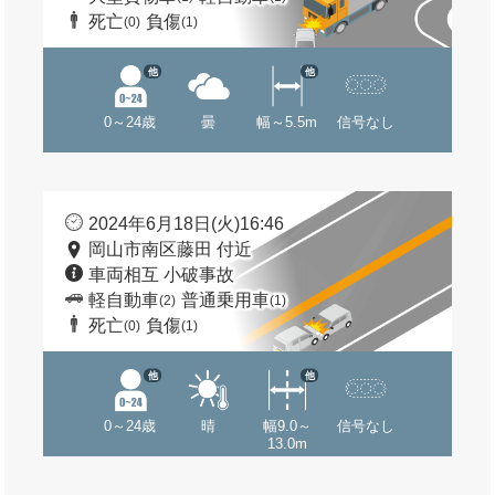
死亡
負傷
(0)
(1)
他
他
0～24歳
曇
幅～5.5m
信号なし
2024年6月18日(火)16:46
岡山市南区藤田 付近
車両相互 小破事故
軽自動車
普通乗用車
(2)
(1)
死亡
負傷
(0)
(1)
他
他
0～24歳
晴
幅9.0～
信号なし
13.0m