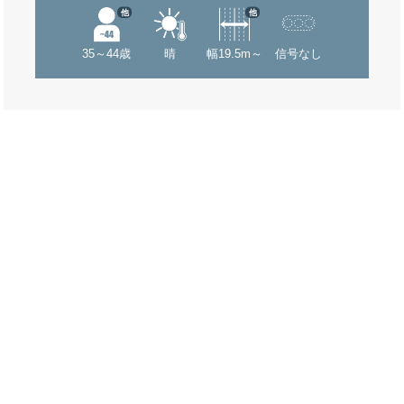
他
他
35～44歳
晴
幅19.5m～
信号なし