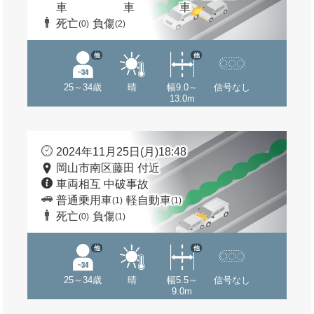
車
車
車
死亡
負傷
(0)
(2)
他
他
25～34歳
晴
幅9.0～
信号なし
13.0m
2024年11月25日(月)18:48
岡山市南区藤田 付近
車両相互 中破事故
普通乗用車
軽自動車
(1)
(1)
死亡
負傷
(0)
(1)
他
他
25～34歳
晴
幅5.5～
信号なし
9.0m