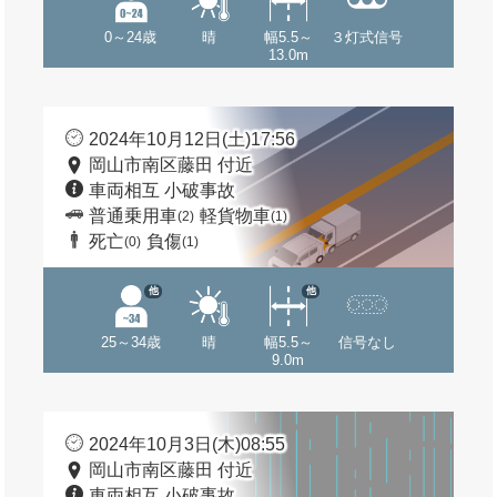
0～24歳
晴
幅5.5～
３灯式信号
13.0m
2024年10月12日(土)17:56
岡山市南区藤田 付近
車両相互 小破事故
普通乗用車
軽貨物車
(2)
(1)
死亡
負傷
(0)
(1)
他
他
25～34歳
晴
幅5.5～
信号なし
9.0m
2024年10月3日(木)08:55
岡山市南区藤田 付近
車両相互 小破事故