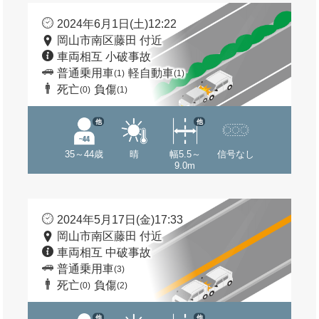
2024年6月1日(土)12:22
岡山市南区藤田 付近
車両相互 小破事故
普通乗用車
軽自動車
(1)
(1)
死亡
負傷
(0)
(1)
他
他
35～44歳
晴
幅5.5～
信号なし
9.0m
2024年5月17日(金)17:33
岡山市南区藤田 付近
車両相互 中破事故
普通乗用車
(3)
死亡
負傷
(0)
(2)
他
他