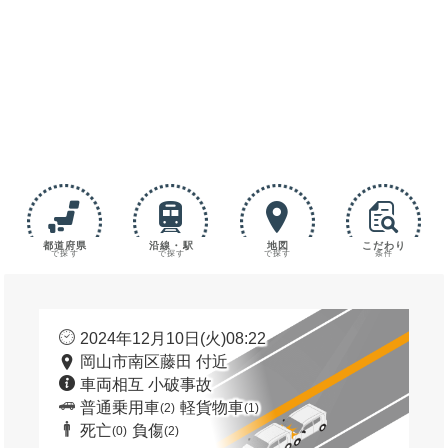
都道府県
沿線・駅
地図
こだわり
で探す
で探す
で探す
条件
2024年12月10日(火)08:22
岡山市南区藤田 付近
車両相互 小破事故
普通乗用車
軽貨物車
(2)
(1)
死亡
負傷
(0)
(2)