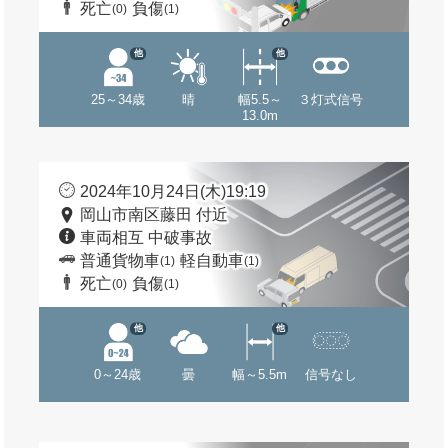
死亡
負傷
(0)
(1)
他
他
25～34歳
晴
幅5.5～
３灯式信号
13.0m
2024年10月24日(木)19:19
岡山市南区藤田 付近
車両相互 中破事故
普通貨物車
軽自動車
(1)
(1)
死亡
負傷
(0)
(1)
他
他
0～24歳
曇
幅～5.5m
信号なし