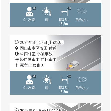
他
他
0～24歳
晴
幅3.5～
信号なし
5.5m
2024年8月17日(土)21:08
岡山市南区藤田 付近
車両相互 小破事故
軽自動車
自転車
(1)
(1)
死亡
負傷
(0)
(1)
他
他
0～24歳
晴
幅3.5～
信号なし
5.5m
2024年8月5日(月)11:15