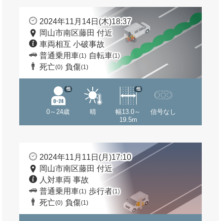
2024年11月14日(木)18:37
岡山市南区藤田 付近
車両相互 小破事故
普通乗用車
自転車
(1)
(1)
死亡
負傷
(0)
(1)
他
他
0～24歳
晴
幅13.0～
信号なし
19.5m
2024年11月11日(月)17:10
岡山市南区藤田 付近
人対車両 事故
普通乗用車
歩行者
(1)
(1)
死亡
負傷
(0)
(1)