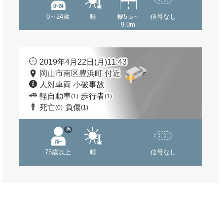
0～24歳
晴
幅5.5～
信号なし
9.0m
2019年4月22日(月)11:43
岡山市南区豊浜町 付近
人対車両 小破事故
軽自動車
歩行者
(1)
(1)
死亡
負傷
(0)
(1)
他
75歳以上
晴
信号なし