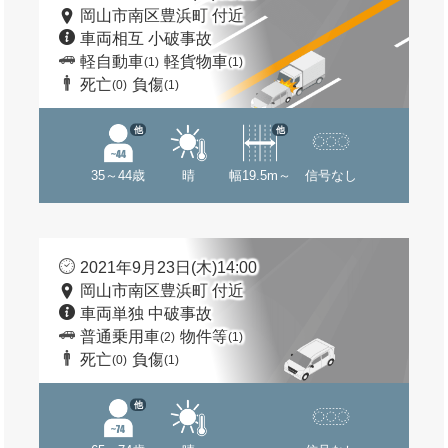
岡山市南区豊浜町 付近
車両相互 小破事故
軽自動車
軽貨物車
(1)
(1)
死亡
負傷
(0)
(1)
他
他
35～44歳
晴
幅19.5m～
信号なし
2021年9月23日(木)14:00
岡山市南区豊浜町 付近
車両単独 中破事故
普通乗用車
物件等
(2)
(1)
死亡
負傷
(0)
(1)
他