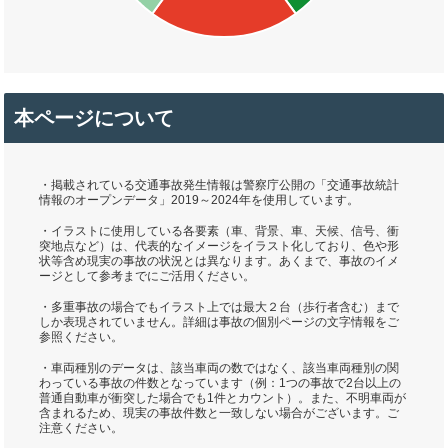
本ページについて
・掲載されている交通事故発生情報は警察庁公開の「交通事故統計
情報のオープンデータ」2019～2024年を使用しています。
・イラストに使用している各要素（車、背景、車、天候、信号、衝
突地点など）は、代表的なイメージをイラスト化しており、色や形
状等含め現実の事故の状況とは異なります。あくまで、事故のイメ
ージとして参考までにご活用ください。
・多重事故の場合でもイラスト上では最大２台（歩行者含む）まで
しか表現されていません。詳細は事故の個別ページの文字情報をご
参照ください。
・車両種別のデータは、該当車両の数ではなく、該当車両種別の関
わっている事故の件数となっています（例：1つの事故で2台以上の
普通自動車が衝突した場合でも1件とカウント）。また、不明車両が
含まれるため、現実の事故件数と一致しない場合がございます。ご
注意ください。