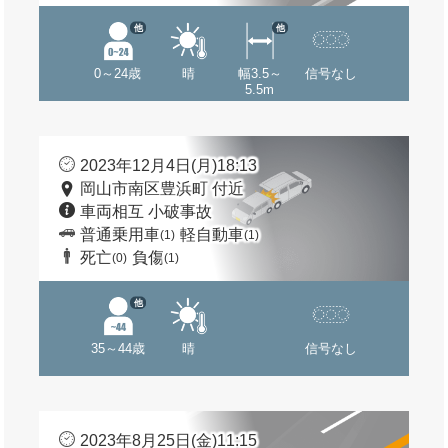
他
他
0～24歳
晴
幅3.5～
信号なし
5.5m
2023年12月4日(月)18:13
岡山市南区豊浜町 付近
車両相互 小破事故
普通乗用車
軽自動車
(1)
(1)
死亡
負傷
(0)
(1)
他
35～44歳
晴
信号なし
2023年8月25日(金)11:15