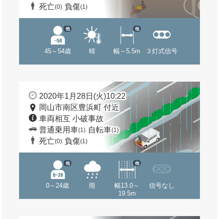
死亡
負傷
(0)
(1)
他
他
45～54歳
晴
幅～5.5m
３灯式信号
2020年1月28日(火)10:22
岡山市南区豊浜町 付近
車両相互 小破事故
普通乗用車
自転車
(1)
(1)
死亡
負傷
(0)
(1)
他
他
0～24歳
雨
幅13.0～
信号なし
19.5m