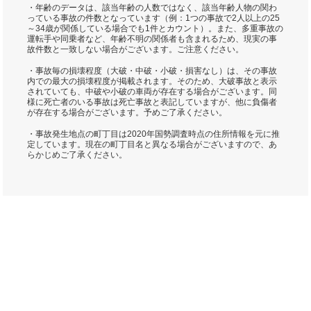
・年齢のデータは、該当年齢の人数ではなく、該当年齢人物の関わ
っている事故の件数となっています（例：1つの事故で2人以上の25
～34歳が関係している場合でも1件とカウント）。また、多重事故の
運転手や同乗者など、年齢不明の関係者も含まれるため、現実の事
故件数と一致しない場合がございます。ご注意ください。
・事故毎の損壊程度（大破・中破・小破・損害なし）は、その事故
内での最大の損壊程度が掲載されます。そのため、大破事故と表示
されていても、中破や小破の車両が存在する場合がございます。同
様に死亡者のいる事故は死亡事故と表記していますが、他に負傷者
が存在する場合がございます。予めご了承ください。
・事故発生地点の町丁目は2020年国勢調査時点の住所情報を元に推
定しています。現在の町丁目名と異なる場合がございますので、あ
らかじめご了承ください。