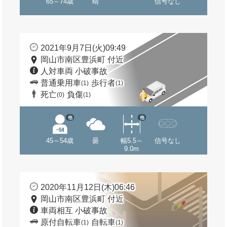
65～74歳
晴
信号なし
2021年9月7日(火)09:49
岡山市南区豊浜町 付近
人対車両 小破事故
普通乗用車
歩行者
(1)
(1)
死亡
負傷
(0)
(1)
他
他
45～54歳
曇
幅5.5～
信号なし
9.0m
2020年11月12日(木)06:46
岡山市南区豊浜町 付近
車両相互 小破事故
原付自転車
自転車
(1)
(1)