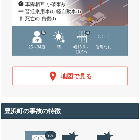
車両相互 小破事故
普通乗用車
軽自動車
(1)
(1)
死亡
負傷
(0)
(1)
他
他
25～34歳
晴
幅13.0～
信号なし
19.5m
地図で見る
豊浜町の事故の特徴
9%