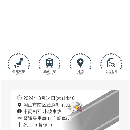
都道府県
沿線・駅
地図
こだわり
で探す
で探す
で探す
条件
2024年3月14日(木)14:40
岡山市南区豊浜町 付近
車両相互 小破事故
普通乗用車
自転車
(1)
(1)
死亡
負傷
(0)
(1)