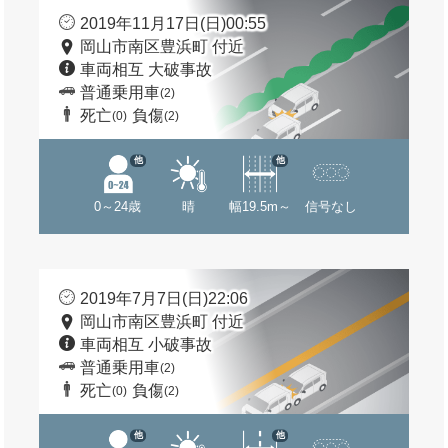
2019年11月17日(日)00:55
岡山市南区豊浜町 付近
車両相互 大破事故
普通乗用車
(2)
死亡
負傷
(0)
(2)
他
他
0～24歳
晴
幅19.5m～
信号なし
2019年7月7日(日)22:06
岡山市南区豊浜町 付近
車両相互 小破事故
普通乗用車
(2)
死亡
負傷
(0)
(2)
他
他