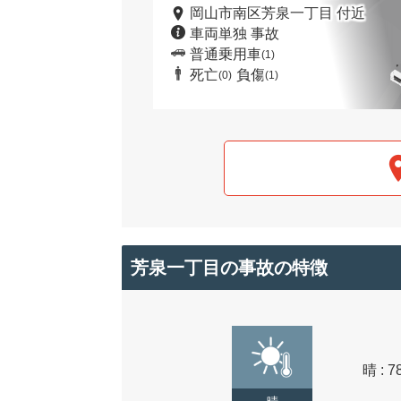
岡山市南区芳泉一丁目 付近
車両単独 事故
普通乗用車
(1)
死亡
負傷
(0)
(1)
芳泉一丁目の事故の特徴
晴 : 7