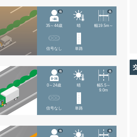
他
他
35～44歳
晴
幅19.5m～
信号なし
単路
他
他
0～24歳
晴
幅5.5～
9.0m
信号なし
単路
他
他