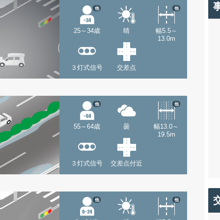
他
他
25～34歳
晴
幅5.5～
13.0m
３灯式信号
交差点
他
他
55～64歳
曇
幅13.0～
19.5m
３灯式信号
交差点付近
他
他