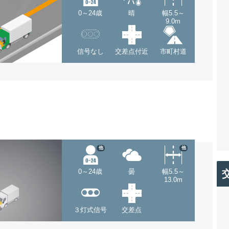
0～24歳
晴
幅5.5～
9.0m
信号なし
交差点付近
市町村道
他
他
0～24歳
曇
幅5.5～
13.0m
３灯式信号
交差点