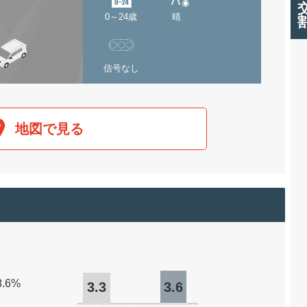
0～24歳
晴
信号なし
地図で見る
8.6%
3.3
3.6