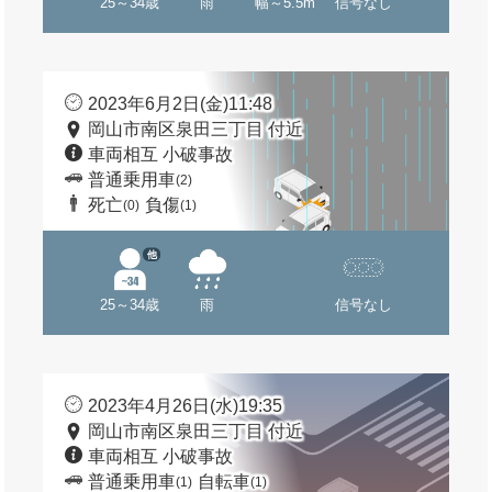
25～34歳
雨
幅～5.5m
信号なし
2023年6月2日(金)11:48
岡山市南区泉田三丁目 付近
車両相互 小破事故
普通乗用車
(2)
死亡
負傷
(0)
(1)
他
25～34歳
雨
信号なし
2023年4月26日(水)19:35
岡山市南区泉田三丁目 付近
車両相互 小破事故
普通乗用車
自転車
(1)
(1)