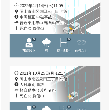
2022年4月14日(木)11:05
岡山市南区泉田三丁目 付近
車両相互 中破事故
普通乗用車
軽自動車
(1)
(2)
死亡
負傷
(0)
(1)
他
他
75歳以上
雨
幅～5.5m
信号なし
2021年10月25日(月)12:17
岡山市南区泉田三丁目 付近
人対車両 事故
軽自動車
歩行者
(1)
(1)
死亡
負傷
(0)
(1)
他
他