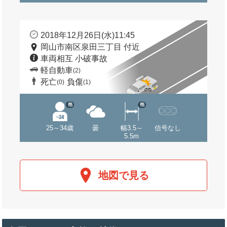
2018年12月26日(水)11:45
岡山市南区泉田三丁目 付近
車両相互 小破事故
軽自動車
(2)
死亡
負傷
(0)
(1)
他
他
25～34歳
曇
幅3.5～
信号なし
5.5m
地図で見る