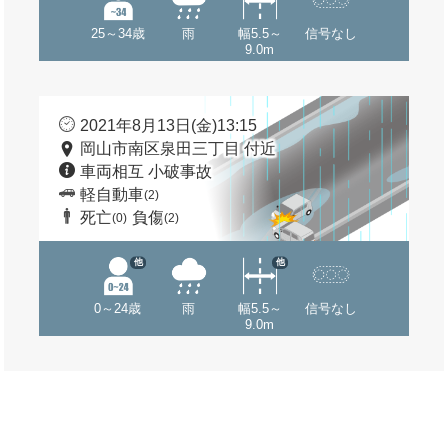
25～34歳
雨
幅5.5～
信号なし
9.0m
2021年8月13日(金)13:15
岡山市南区泉田三丁目 付近
車両相互 小破事故
軽自動車
(2)
死亡
負傷
(0)
(2)
他
他
0～24歳
雨
幅5.5～
信号なし
9.0m