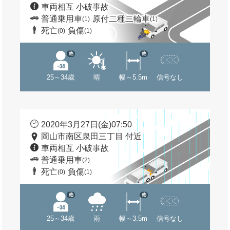
車両相互 小破事故
普通乗用車
原付二種二輪車
(1)
(1)
死亡
負傷
(0)
(1)
他
他
25～34歳
晴
幅～5.5m
信号なし
2020年3月27日(金)07:50
岡山市南区泉田三丁目 付近
車両相互 小破事故
普通乗用車
(2)
死亡
負傷
(0)
(1)
他
他
25～34歳
雨
幅～3.5m
信号なし