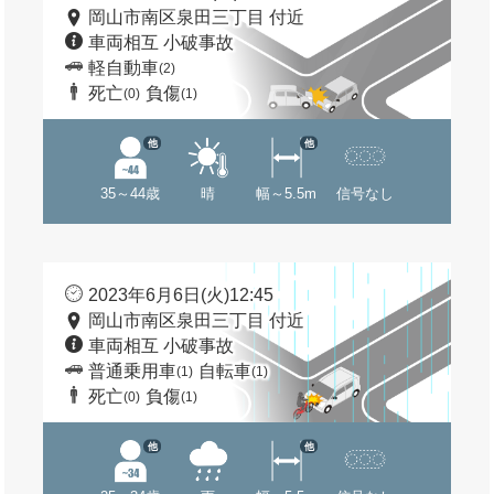
岡山市南区泉田三丁目 付近
車両相互 小破事故
軽自動車
(2)
死亡
負傷
(0)
(1)
他
他
35～44歳
晴
幅～5.5m
信号なし
2023年6月6日(火)12:45
岡山市南区泉田三丁目 付近
車両相互 小破事故
普通乗用車
自転車
(1)
(1)
死亡
負傷
(0)
(1)
他
他