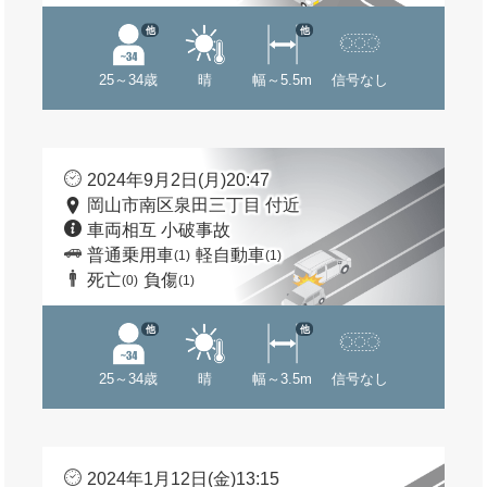
他
他
25～34歳
晴
幅～5.5m
信号なし
2024年9月2日(月)20:47
岡山市南区泉田三丁目 付近
車両相互 小破事故
普通乗用車
軽自動車
(1)
(1)
死亡
負傷
(0)
(1)
他
他
25～34歳
晴
幅～3.5m
信号なし
2024年1月12日(金)13:15