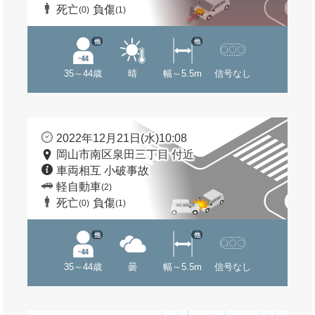
死亡
負傷
(0)
(1)
他
他
35～44歳
晴
幅～5.5m
信号なし
2022年12月21日(水)10:08
岡山市南区泉田三丁目 付近
車両相互 小破事故
軽自動車
(2)
死亡
負傷
(0)
(1)
他
他
35～44歳
曇
幅～5.5m
信号なし