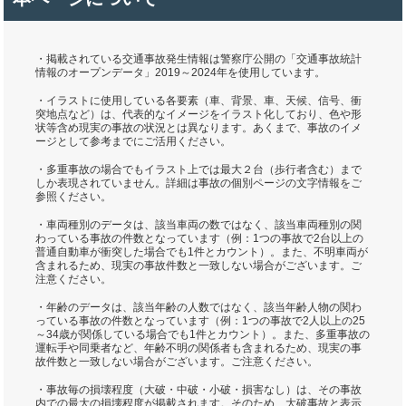
・掲載されている交通事故発生情報は警察庁公開の「交通事故統計
情報のオープンデータ」2019～2024年を使用しています。
・イラストに使用している各要素（車、背景、車、天候、信号、衝
突地点など）は、代表的なイメージをイラスト化しており、色や形
状等含め現実の事故の状況とは異なります。あくまで、事故のイメ
ージとして参考までにご活用ください。
・多重事故の場合でもイラスト上では最大２台（歩行者含む）まで
しか表現されていません。詳細は事故の個別ページの文字情報をご
参照ください。
・車両種別のデータは、該当車両の数ではなく、該当車両種別の関
わっている事故の件数となっています（例：1つの事故で2台以上の
普通自動車が衝突した場合でも1件とカウント）。また、不明車両が
含まれるため、現実の事故件数と一致しない場合がございます。ご
注意ください。
・年齢のデータは、該当年齢の人数ではなく、該当年齢人物の関わ
っている事故の件数となっています（例：1つの事故で2人以上の25
～34歳が関係している場合でも1件とカウント）。また、多重事故の
運転手や同乗者など、年齢不明の関係者も含まれるため、現実の事
故件数と一致しない場合がございます。ご注意ください。
・事故毎の損壊程度（大破・中破・小破・損害なし）は、その事故
内での最大の損壊程度が掲載されます。そのため、大破事故と表示