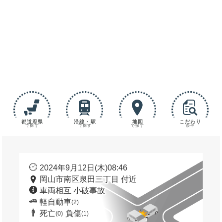
都道府県
沿線・駅
地図
こだわり
で探す
で探す
で探す
条件
2024年9月12日(木)08:46
岡山市南区泉田三丁目 付近
車両相互 小破事故
軽自動車
(2)
死亡
負傷
(0)
(1)