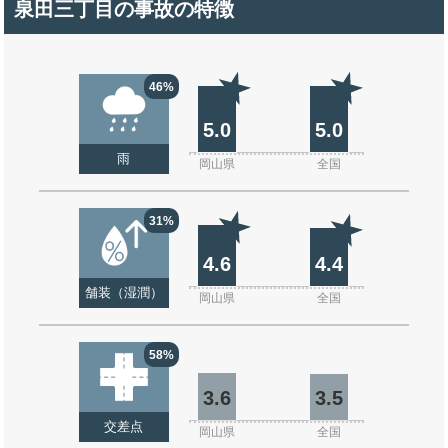
泉田三丁目の事故の特徴
46%
5.0
5.0
雨
岡山県
全国
31%
4.6
4.4
舗装（湿潤）
岡山県
全国
58%
3.6
3.5
交差点
岡山県
全国