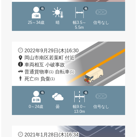
他
他
25～34歳
晴
幅3.5～
信号なし
5.5m
2022年9月29日(木)16:30
岡山市南区若葉町 付近
車両相互 小破事故
普通貨物車
自転車
(1)
(1)
死亡
負傷
(0)
(1)
他
他
0～24歳
曇
幅9.0～
信号なし
13.0m
2021年1月28日(木)16:34