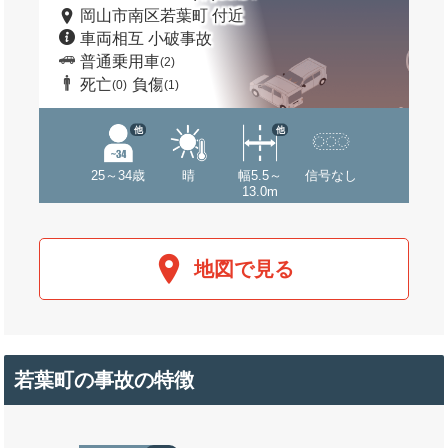
岡山市南区若葉町 付近
車両相互 小破事故
普通乗用車
(2)
死亡
負傷
(0)
(1)
他
他
25～34歳
晴
幅5.5～
信号なし
13.0m
地図で見る
若葉町の事故の特徴