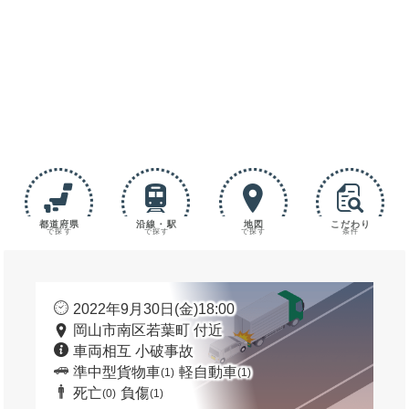
都道府県
沿線・駅
地図
こだわり
で探す
で探す
で探す
条件
2022年9月30日(金)18:00
岡山市南区若葉町 付近
車両相互 小破事故
準中型貨物車
軽自動車
(1)
(1)
死亡
負傷
(0)
(1)