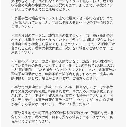
突地点など）は、代表的なイメージをイラスト化しており、色や形
状等含め現実の事故の状況とは異なります。あくまで、事故のイメ
ージとして参考までにご活用ください。
・多重事故の場合でもイラスト上では最大２台（歩行者含む）まで
しか表現されていません。詳細は事故の個別ページの文字情報をご
参照ください。
・車両種別のデータは、該当車両の数ではなく、該当車両種別の関
わっている事故の件数となっています（例：1つの事故で2台以上の
普通自動車が衝突した場合でも1件とカウント）。また、不明車両が
含まれるため、現実の事故件数と一致しない場合がございます。ご
注意ください。
・年齢のデータは、該当年齢の人数ではなく、該当年齢人物の関わ
っている事故の件数となっています（例：1つの事故で2人以上の25
～34歳が関係している場合でも1件とカウント）。また、多重事故の
運転手や同乗者など、年齢不明の関係者も含まれるため、現実の事
故件数と一致しない場合がございます。ご注意ください。
・事故毎の損壊程度（大破・中破・小破・損害なし）は、その事故
内での最大の損壊程度が掲載されます。そのため、大破事故と表示
されていても、中破や小破の車両が存在する場合がございます。同
様に死亡者のいる事故は死亡事故と表記していますが、他に負傷者
が存在する場合がございます。予めご了承ください。
・事故発生地点の町丁目は2020年国勢調査時点の住所情報を元に推
定しています。現在の町丁目名と異なる場合がございますので、あ
らかじめご了承ください。