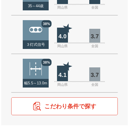
35～44歳
岡山県
全国
38%
4.0
3.7
３灯式信号
岡山県
全国
38%
4.1
3.7
幅5.5～13.0m
岡山県
全国
こだわり条件で探す