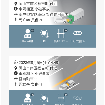
岡山市南区福吉町 付近
車両相互 小破事故
準中型貨物車
普通乗用車
(1)
(1)
死亡
負傷
(0)
(2)
他
他
0～24歳
晴
幅13.0m～
３灯式信号
2023年8月5日(土)14:49
岡山市南区福吉町 付近
車両相互 小破事故
軽自動車
(2)
死亡
負傷
(0)
(1)
他
他