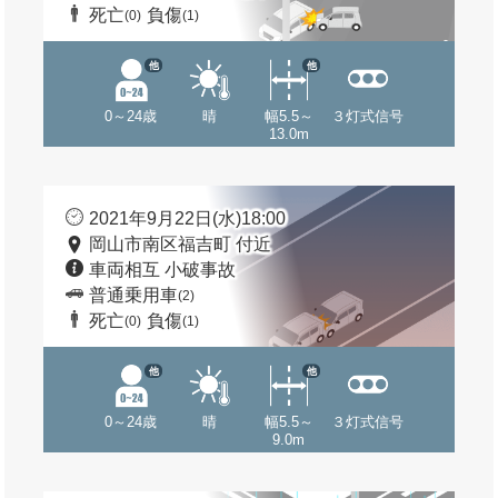
死亡
負傷
(0)
(1)
他
他
0～24歳
晴
幅5.5～
３灯式信号
13.0m
2021年9月22日(水)18:00
岡山市南区福吉町 付近
車両相互 小破事故
普通乗用車
(2)
死亡
負傷
(0)
(1)
他
他
0～24歳
晴
幅5.5～
３灯式信号
9.0m