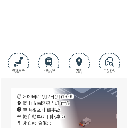
都道府県
沿線・駅
地図
こだわり
で探す
で探す
で探す
条件
2024年12月2日(月)16:09
岡山市南区福吉町 付近
車両相互 中破事故
軽自動車
自転車
(1)
(1)
死亡
負傷
(0)
(1)