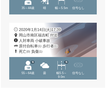
35～44歳
晴
幅～5.5m
信号なし
2020年1月14日(火)17:39
岡山市南区福吉町 付近
人対車両 小破事故
原付自転車
歩行者
(1)
(1)
死亡
負傷
(0)
(1)
他
他
55～64歳
曇
幅5.5～
信号なし
9.0m