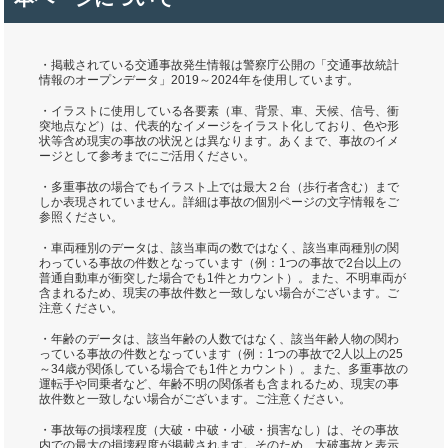
・掲載されている交通事故発生情報は警察庁公開の「交通事故統計
情報のオープンデータ」2019～2024年を使用しています。
・イラストに使用している各要素（車、背景、車、天候、信号、衝
突地点など）は、代表的なイメージをイラスト化しており、色や形
状等含め現実の事故の状況とは異なります。あくまで、事故のイメ
ージとして参考までにご活用ください。
・多重事故の場合でもイラスト上では最大２台（歩行者含む）まで
しか表現されていません。詳細は事故の個別ページの文字情報をご
参照ください。
・車両種別のデータは、該当車両の数ではなく、該当車両種別の関
わっている事故の件数となっています（例：1つの事故で2台以上の
普通自動車が衝突した場合でも1件とカウント）。また、不明車両が
含まれるため、現実の事故件数と一致しない場合がございます。ご
注意ください。
・年齢のデータは、該当年齢の人数ではなく、該当年齢人物の関わ
っている事故の件数となっています（例：1つの事故で2人以上の25
～34歳が関係している場合でも1件とカウント）。また、多重事故の
運転手や同乗者など、年齢不明の関係者も含まれるため、現実の事
故件数と一致しない場合がございます。ご注意ください。
・事故毎の損壊程度（大破・中破・小破・損害なし）は、その事故
内での最大の損壊程度が掲載されます。そのため、大破事故と表示