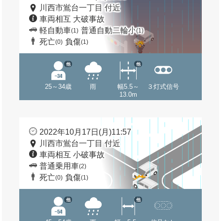
川西市鴬台一丁目 付近
車両相互 大破事故
軽自動車
普通自動二輪小
(1)
(1)
死亡
負傷
(0)
(1)
他
他
25～34歳
雨
幅5.5～
３灯式信号
13.0m
2022年10月17日(月)11:57
川西市鴬台一丁目 付近
車両相互 小破事故
普通乗用車
(2)
死亡
負傷
(0)
(1)
他
他