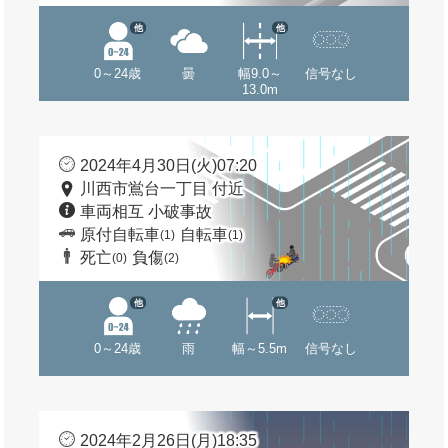
他
他
0～24歳
曇
幅9.0～
信号なし
13.0m
2024年4月30日(火)07:20
川西市鴬台一丁目 付近
車両相互 小破事故
原付自転車
自転車
(1)
(1)
死亡
負傷
(0)
(2)
他
他
0～24歳
雨
幅～5.5m
信号なし
2024年2月26日(月)18:35