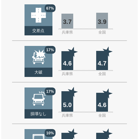
67%
3.7
3.9
交差点
兵庫県
全国
17%
4.6
4.7
大破
兵庫県
全国
17%
5.0
4.6
損壊なし
兵庫県
全国
10%