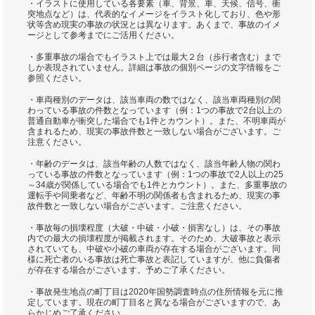
・イラストに使用している各要素（車、背景、車、天候、信号、衝
突地点など）は、代表的なイメージをイラスト化しており、色や形
状等含め現実の事故の状況とは異なります。あくまで、事故のイメ
ージとして参考までにご活用ください。
・多重事故の場合でもイラスト上では最大２台（歩行者含む）まで
しか表現されていません。詳細は事故の個別ページの文字情報をご
参照ください。
・車両種別のデータは、該当車両の数ではなく、該当車両種別の関
わっている事故の件数となっています（例：1つの事故で2台以上の
普通自動車が衝突した場合でも1件とカウント）。また、不明車両が
含まれるため、現実の事故件数と一致しない場合がございます。ご
注意ください。
・年齢のデータは、該当年齢の人数ではなく、該当年齢人物の関わ
っている事故の件数となっています（例：1つの事故で2人以上の25
～34歳が関係している場合でも1件とカウント）。また、多重事故の
運転手や同乗者など、年齢不明の関係者も含まれるため、現実の事
故件数と一致しない場合がございます。ご注意ください。
・事故毎の損壊程度（大破・中破・小破・損害なし）は、その事故
内での最大の損壊程度が掲載されます。そのため、大破事故と表示
されていても、中破や小破の車両が存在する場合がございます。同
様に死亡者のいる事故は死亡事故と表記していますが、他に負傷者
が存在する場合がございます。予めご了承ください。
・事故発生地点の町丁目は2020年国勢調査時点の住所情報を元に推
定しています。現在の町丁目名と異なる場合がございますので、あ
らかじめご了承ください。