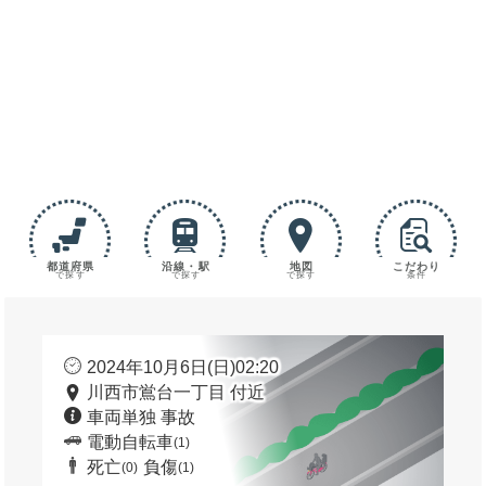
都道府県
沿線・駅
地図
こだわり
で探す
で探す
で探す
条件
2024年10月6日(日)02:20
川西市鴬台一丁目 付近
車両単独 事故
電動自転車
(1)
死亡
負傷
(0)
(1)