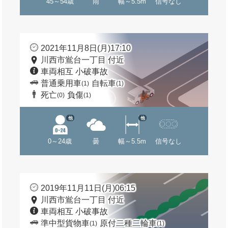
45～54歳
雨
幅～5.5m
信号なし
2021年11月8日(月)17:10
川西市鴬台一丁目 付近
車両相互 小破事故
普通乗用車
自転車
(1)
(1)
死亡
負傷
(0)
(1)
他
他
0～24歳
曇
幅～5.5m
信号なし
2019年11月11日(月)06:15
川西市鴬台一丁目 付近
車両相互 小破事故
準中型貨物車
原付二種二輪車
(1)
(1)