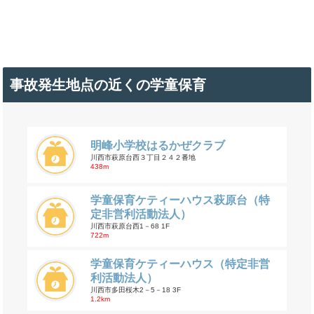
事故発生地点の近くの学童保育
明峰小学校はるかぜクラブ
川西市萩原台西３丁目２４２番地
438m
学童保育ケティーハウス萩原台（特
定非営利活動法人）
川西市萩原台西1－68 1F
722m
学童保育ケティーハウス（特定非営
利活動法人）
川西市多田桜木2－5－18 3F
1.2km