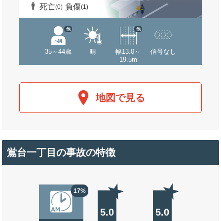
死亡
負傷
(0)
(1)
他
他
35～44歳
晴
幅13.0～
信号なし
19.5m
地図で見る
鴬台一丁目の事故の特徴
17%
5.0
5.0