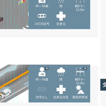
45～54歳
雨
幅5.5～
13.0m
３灯式信号
交差点
他
他
45～54歳
雨
幅9.0～
13.0m
信号なし
交差点付近
都道府県道