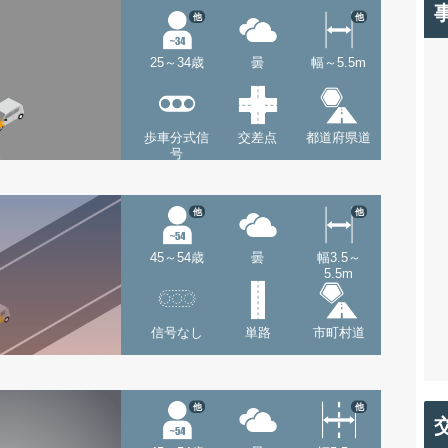
他
他
25～34歳
曇
幅～5.5m
歩車分式信
交差点
都道府県道
号
他
他
45～54歳
曇
幅3.5～
5.5m
信号なし
単路
市町村道
他
他