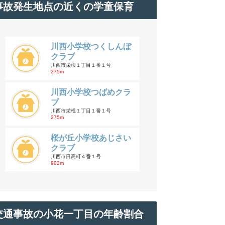
事故発生地点の近くの学童保育
川西小学校つくしんぼ
クラブ
川西市栄根１丁目１番１号
275m
川西小学校つばめクラ
ブ
川西市栄根１丁目１番１号
275m
桜が丘小学校あじさい
クラブ
川西市日高町４番１号
902m
交通事故の小花一丁目の年齢割合