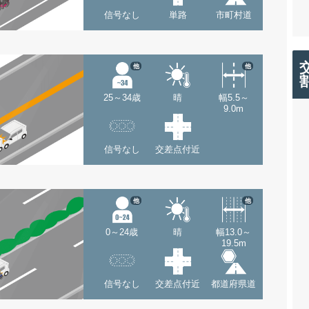
信号なし
単路
市町村道
他
他
25～34歳
晴
幅5.5～
9.0m
信号なし
交差点付近
他
他
0～24歳
晴
幅13.0～
19.5m
信号なし
交差点付近
都道府県道