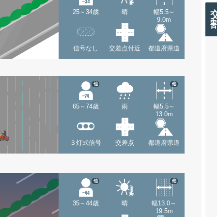
25～34歳
晴
幅5.5～
9.0m
信号なし
交差点付近
都道府県道
他
他
65～74歳
雨
幅5.5～
13.0m
３灯式信号
交差点
都道府県道
他
他
35～44歳
晴
幅13.0～
19.5m