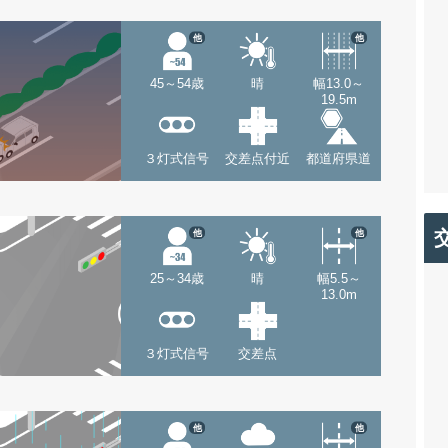
他
他
45～54歳
晴
幅13.0～
19.5m
３灯式信号
交差点付近
都道府県道
他
他
25～34歳
晴
幅5.5～
13.0m
３灯式信号
交差点
他
他