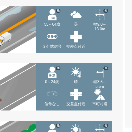
他
他
55～64歳
曇
幅9.0～
13.0m
３灯式信号
交差点付近
他
他
0～24歳
晴
幅3.5～
5.5m
信号なし
交差点付近
市町村道
他
他