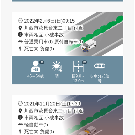
2022年2月6日(日)09:15
川西市萩原台東二丁目 付近
車両相互 小破事故
普通乗用車
原付自転車
(1)
(1)
死亡
負傷
(0)
(1)
他
他
45～54歳
晴
幅9.0～
歩車分式信
13.0m
号
2021年11月20日(土)17:39
川西市萩原台東二丁目 付近
車両相互 小破事故
軽自動車
(2)
死亡
負傷
(0)
(1)