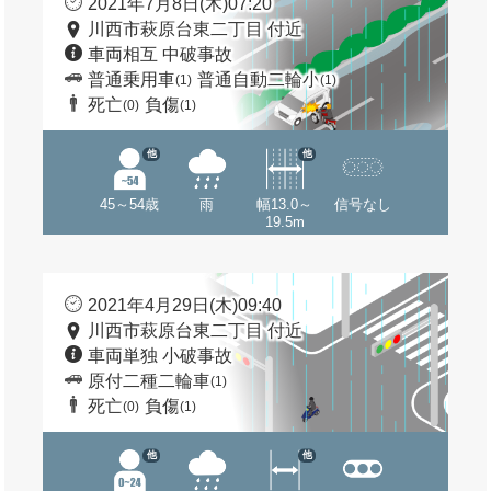
2021年7月8日(木)07:20
川西市萩原台東二丁目 付近
車両相互 中破事故
普通乗用車
普通自動二輪小
(1)
(1)
死亡
負傷
(0)
(1)
他
他
45～54歳
雨
幅13.0～
信号なし
19.5m
2021年4月29日(木)09:40
川西市萩原台東二丁目 付近
車両単独 小破事故
原付二種二輪車
(1)
死亡
負傷
(0)
(1)
他
他