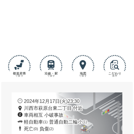
都道府県
沿線・駅
地図
こだわり
で探す
で探す
で探す
条件
2024年12月17日(火)23:30
川西市萩原台東二丁目 付近
車両相互 小破事故
軽自動車
普通自動二輪小
(1)
(1)
死亡
負傷
(0)
(2)