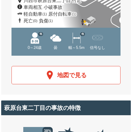
川西市萩原台東二丁目 付近
車両相互 小破事故
軽自動車
原付自転車
(1)
(1)
死亡
負傷
(0)
(1)
他
他
0～24歳
曇
幅～5.5m
信号なし
地図で見る
萩原台東二丁目の事故の特徴
38%