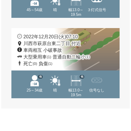
45～54歳
晴
幅13.0～
３灯式信号
19.5m
2022年12月20日(火)07:10
川西市萩原台東二丁目 付近
車両相互 小破事故
大型乗用車
普通自動二輪小
(1)
(1)
死亡
負傷
(0)
(1)
他
他
25～34歳
晴
幅13.0～
信号なし
19.5m