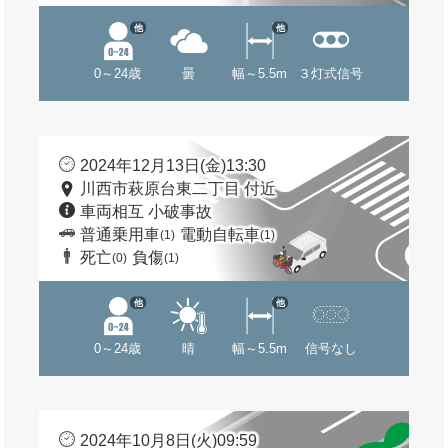
他
他
0～24歳
曇
幅～5.5m
３灯式信号
2024年12月13日(金)13:30
川西市萩原台東二丁目 付近
車両相互 小破事故
普通乗用車
電動自転車
(1)
(1)
死亡
負傷
(0)
(1)
他
他
0～24歳
晴
幅～5.5m
信号なし
2024年10月8日(火)09:59