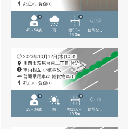
死亡
負傷
(0)
(1)
他
他
45～54歳
雨
幅5.5～
信号なし
13.0m
2023年10月12日(木)10:35
川西市萩原台東二丁目 付近
車両相互 小破事故
普通乗用車
軽貨物車
(1)
(1)
死亡
負傷
(0)
(1)
他
他
25～34歳
晴
幅13.0～
信号なし
19.5m