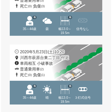
普通乗用車
(3)
死亡
負傷
(0)
(3)
他
他
35～44歳
曇
幅13.0～
信号なし
19.5m
2020年5月23日(土)10:20
川西市萩原台東二丁目 付近
車両相互 小破事故
普通乗用車
(2)
死亡
負傷
(0)
(1)
他
他
35～44歳
晴
幅13.0～
３灯式信号
19.5m