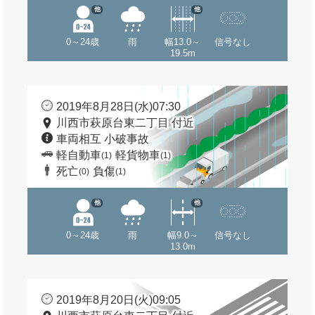
他
他
0～24歳
雨
幅13.0～
信号なし
19.5m
2019年8月28日(水)07:30
川西市萩原台東二丁目 付近
車両相互 小破事故
軽自動車
軽貨物車
(1)
(1)
死亡
負傷
(0)
(1)
他
他
0～24歳
雨
幅9.0～
信号なし
13.0m
2019年8月20日(火)09:05