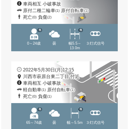
車両相互 小破事故
原付二種二輪車
原付自転車
(1)
(1)
死亡
負傷
(0)
(2)
他
他
0～24歳
曇
幅5.5～
３灯式信号
13.0m
2022年5月30日(月)12:15
川西市萩原台東二丁目 付近
車両相互 小破事故
軽自動車
原付自転車
(1)
(1)
死亡
負傷
(0)
(1)
他
他
65～74歳
曇
幅～5.5m
３灯式信号