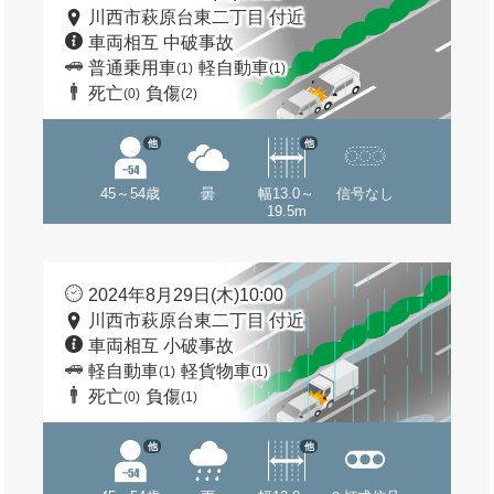
川西市萩原台東二丁目 付近
車両相互 中破事故
普通乗用車
軽自動車
(1)
(1)
死亡
負傷
(0)
(2)
他
他
45～54歳
曇
幅13.0～
信号なし
19.5m
2024年8月29日(木)10:00
川西市萩原台東二丁目 付近
車両相互 小破事故
軽自動車
軽貨物車
(1)
(1)
死亡
負傷
(0)
(1)
他
他