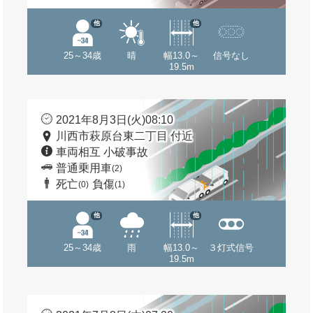
他
他
25～34歳
晴
幅13.0～
信号なし
19.5m
2021年8月3日(火)08:10
川西市萩原台東二丁目 付近
車両相互 小破事故
普通乗用車
(2)
死亡
負傷
(0)
(1)
他
他
25～34歳
雨
幅13.0～
３灯式信号
19.5m