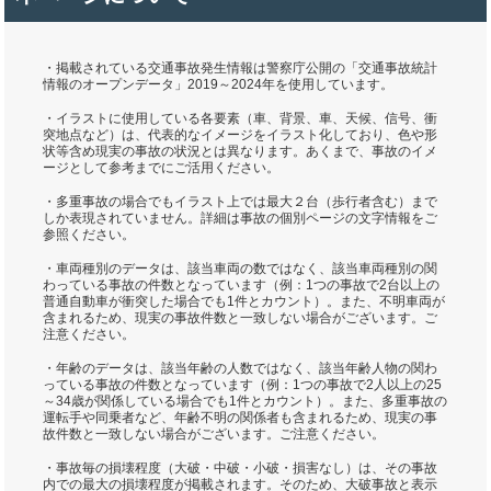
・掲載されている交通事故発生情報は警察庁公開の「交通事故統計
情報のオープンデータ」2019～2024年を使用しています。
・イラストに使用している各要素（車、背景、車、天候、信号、衝
突地点など）は、代表的なイメージをイラスト化しており、色や形
状等含め現実の事故の状況とは異なります。あくまで、事故のイメ
ージとして参考までにご活用ください。
・多重事故の場合でもイラスト上では最大２台（歩行者含む）まで
しか表現されていません。詳細は事故の個別ページの文字情報をご
参照ください。
・車両種別のデータは、該当車両の数ではなく、該当車両種別の関
わっている事故の件数となっています（例：1つの事故で2台以上の
普通自動車が衝突した場合でも1件とカウント）。また、不明車両が
含まれるため、現実の事故件数と一致しない場合がございます。ご
注意ください。
・年齢のデータは、該当年齢の人数ではなく、該当年齢人物の関わ
っている事故の件数となっています（例：1つの事故で2人以上の25
～34歳が関係している場合でも1件とカウント）。また、多重事故の
運転手や同乗者など、年齢不明の関係者も含まれるため、現実の事
故件数と一致しない場合がございます。ご注意ください。
・事故毎の損壊程度（大破・中破・小破・損害なし）は、その事故
内での最大の損壊程度が掲載されます。そのため、大破事故と表示