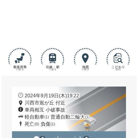
都道府県
沿線・駅
地図
こだわり
で探す
で探す
で探す
条件
2024年9月19日(木)19:22
川西市鴬が丘 付近
車両相互 小破事故
軽自動車
普通自動二輪大
(1)
(1)
死亡
負傷
(0)
(1)
他
他