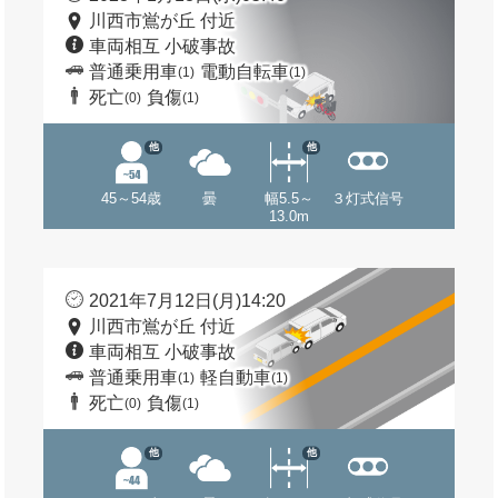
川西市鴬が丘 付近
車両相互 小破事故
普通乗用車
電動自転車
(1)
(1)
死亡
負傷
(0)
(1)
他
他
45～54歳
曇
幅5.5～
３灯式信号
13.0m
2021年7月12日(月)14:20
川西市鴬が丘 付近
車両相互 小破事故
普通乗用車
軽自動車
(1)
(1)
死亡
負傷
(0)
(1)
他
他