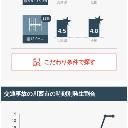
幅5.5～13.0m
兵庫県
全国
29%
4.5
4.8
幅13.0m～
兵庫県
全国
こだわり条件で探す
交通事故の川西市の時刻別発生割合