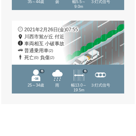
35～44歳
曇
幅5.5～
３灯式信号
9.0m
2021年2月26日(金)07:55
川西市鴬が丘 付近
車両相互 小破事故
普通乗用車
(2)
死亡
負傷
(0)
(2)
他
他
25～34歳
雨
幅13.0～
３灯式信号
19.5m