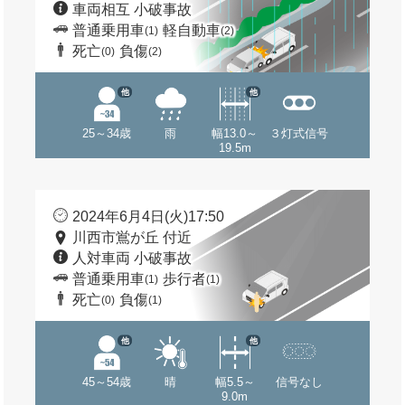
車両相互 小破事故
普通乗用車
軽自動車
(1)
(2)
死亡
負傷
(0)
(2)
他
他
25～34歳
雨
幅13.0～
３灯式信号
19.5m
2024年6月4日(火)17:50
川西市鴬が丘 付近
人対車両 小破事故
普通乗用車
歩行者
(1)
(1)
死亡
負傷
(0)
(1)
他
他
45～54歳
晴
幅5.5～
信号なし
9.0m