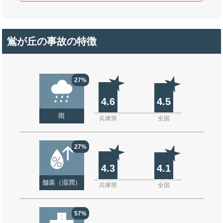
鴬が丘の事故の特徴
27%
4.6
4.5
雨
兵庫県
全国
27%
4.3
4.1
舗装（湿潤）
兵庫県
全国
57%