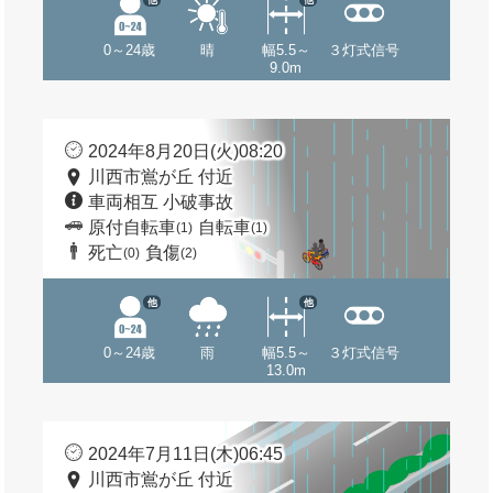
0～24歳
晴
幅5.5～
３灯式信号
9.0m
2024年8月20日(火)08:20
川西市鴬が丘 付近
車両相互 小破事故
原付自転車
自転車
(1)
(1)
死亡
負傷
(0)
(2)
他
他
0～24歳
雨
幅5.5～
３灯式信号
13.0m
2024年7月11日(木)06:45
川西市鴬が丘 付近