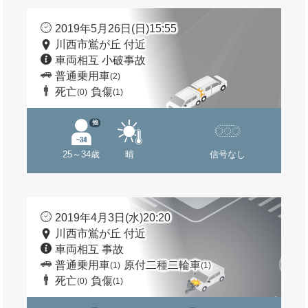
2019年5月26日(日)15:55
川西市鴬が丘 付近
車両相互 小破事故
普通乗用車
(2)
死亡
負傷
(0)
(1)
他
25～34歳
晴
信号なし
2019年4月3日(水)20:20
川西市鴬が丘 付近
車両相互 事故
普通乗用車
原付二種二輪車
(1)
(1)
死亡
負傷
(0)
(1)