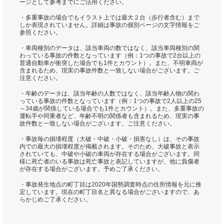
ージとして参考までにご活用ください。
・多重事故の場合でもイラスト上では最大２台（歩行者含む）まで
しか表現されていません。詳細は事故の個別ページの文字情報をご
参照ください。
・車両種別のデータは、該当車両の数ではなく、該当車両種別の関
わっている事故の件数となっています（例：1つの事故で2台以上の
普通自動車が衝突した場合でも1件とカウント）。また、不明車両が
含まれるため、現実の事故件数と一致しない場合がございます。ご
注意ください。
・年齢のデータは、該当年齢の人数ではなく、該当年齢人物の関わ
っている事故の件数となっています（例：1つの事故で2人以上の25
～34歳が関係している場合でも1件とカウント）。また、多重事故の
運転手や同乗者など、年齢不明の関係者も含まれるため、現実の事
故件数と一致しない場合がございます。ご注意ください。
・事故毎の損壊程度（大破・中破・小破・損害なし）は、その事故
内での最大の損壊程度が掲載されます。そのため、大破事故と表示
されていても、中破や小破の車両が存在する場合がございます。同
様に死亡者のいる事故は死亡事故と表記していますが、他に負傷者
が存在する場合がございます。予めご了承ください。
・事故発生地点の町丁目は2020年国勢調査時点の住所情報を元に推
定しています。現在の町丁目名と異なる場合がございますので、あ
らかじめご了承ください。