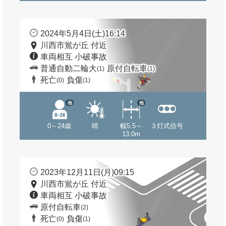
2024年5月4日(土)16:14
川西市鴬が丘 付近
車両相互 小破事故
普通自動二輪大
原付自転車
(1)
(1)
死亡
負傷
(0)
(1)
他
他
0～24歳
晴
幅5.5～
３灯式信号
13.0m
2023年12月11日(月)09:15
川西市鴬が丘 付近
車両相互 小破事故
原付自転車
(2)
死亡
負傷
(0)
(1)