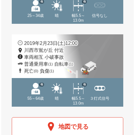
他
他
25～34歳
晴
幅5.5～
信号なし
13.0m
2019年2月23日(土)12:00
川西市鴬が丘 付近
車両相互 小破事故
普通乗用車
自転車
(1)
(1)
死亡
負傷
(0)
(1)
他
他
55～64歳
晴
幅5.5～
３灯式信号
13.0m
地図で見る