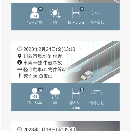
他
他
45～54歳
晴
幅～5.5m
信号なし
2023年2月24日(金)13:10
川西市鴬が丘 付近
車両単独 中破事故
軽自動車
物件等
(1)
(1)
死亡
負傷
(0)
(1)
他
他
25～34歳
雨
幅3.5～
信号なし
5.5m
2023年1月18日(水)05:40