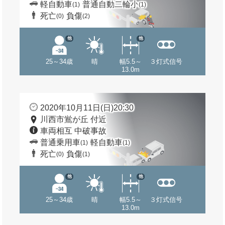
軽自動車
普通自動二輪小
(1)
(1)
死亡
負傷
(0)
(2)
他
他
25～34歳
晴
幅5.5～
３灯式信号
13.0m
2020年10月11日(日)20:30
川西市鴬が丘 付近
車両相互 中破事故
普通乗用車
軽自動車
(1)
(1)
死亡
負傷
(0)
(1)
他
他
25～34歳
晴
幅5.5～
３灯式信号
13.0m