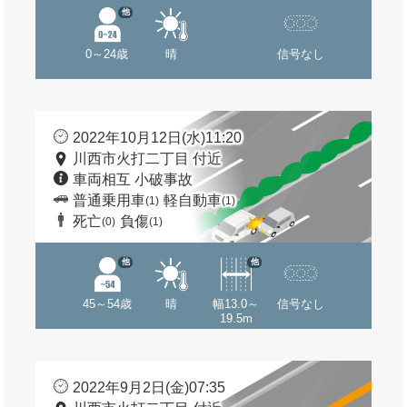
他
0～24歳
晴
信号なし
2022年10月12日(水)11:20
川西市火打二丁目 付近
車両相互 小破事故
普通乗用車
軽自動車
(1)
(1)
死亡
負傷
(0)
(1)
他
他
45～54歳
晴
幅13.0～
信号なし
19.5m
2022年9月2日(金)07:35