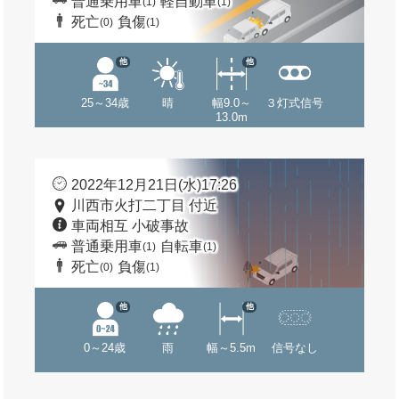
普通乗用車
軽自動車
(1)
(1)
死亡
負傷
(0)
(1)
他
他
25～34歳
晴
幅9.0～
３灯式信号
13.0m
2022年12月21日(水)17:26
川西市火打二丁目 付近
車両相互 小破事故
普通乗用車
自転車
(1)
(1)
死亡
負傷
(0)
(1)
他
他
0～24歳
雨
幅～5.5m
信号なし