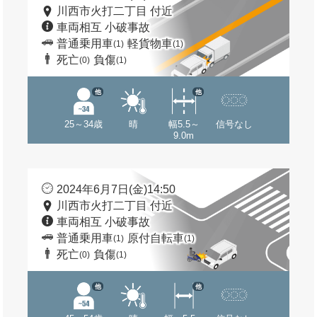
川西市火打二丁目 付近
車両相互 小破事故
普通乗用車
軽貨物車
(1)
(1)
死亡
負傷
(0)
(1)
他
他
25～34歳
晴
幅5.5～
信号なし
9.0m
2024年6月7日(金)14:50
川西市火打二丁目 付近
車両相互 小破事故
普通乗用車
原付自転車
(1)
(1)
死亡
負傷
(0)
(1)
他
他