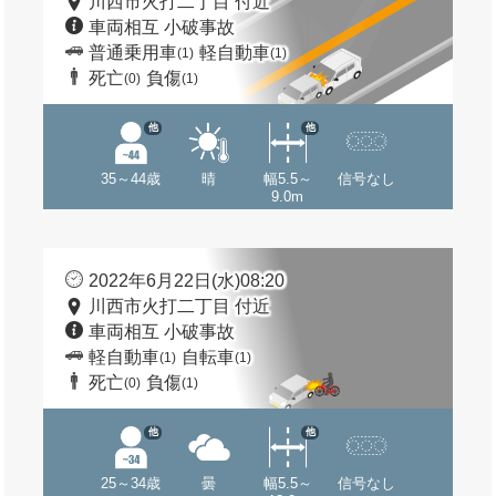
川西市火打二丁目 付近
車両相互 小破事故
普通乗用車
軽自動車
(1)
(1)
死亡
負傷
(0)
(1)
他
他
35～44歳
晴
幅5.5～
信号なし
9.0m
2022年6月22日(水)08:20
川西市火打二丁目 付近
車両相互 小破事故
軽自動車
自転車
(1)
(1)
死亡
負傷
(0)
(1)
他
他
25～34歳
曇
幅5.5～
信号なし