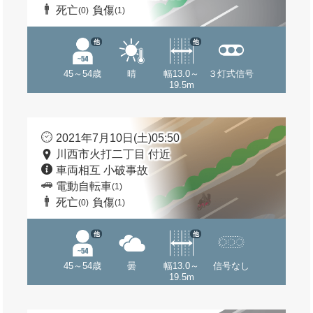
死亡
負傷
(0)
(1)
他
他
45～54歳
晴
幅13.0～
３灯式信号
19.5m
2021年7月10日(土)05:50
川西市火打二丁目 付近
車両相互 小破事故
電動自転車
(1)
死亡
負傷
(0)
(1)
他
他
45～54歳
曇
幅13.0～
信号なし
19.5m