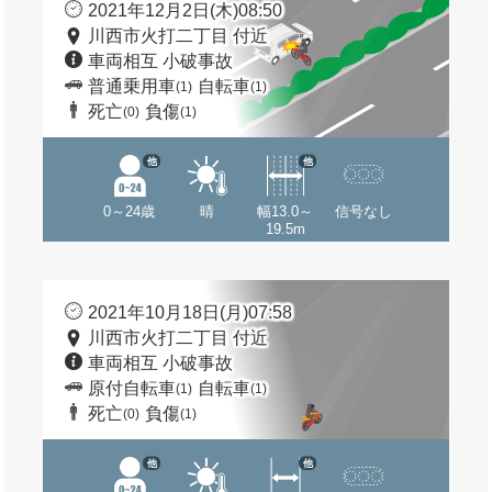
2021年12月2日(木)08:50
川西市火打二丁目 付近
車両相互 小破事故
普通乗用車
自転車
(1)
(1)
死亡
負傷
(0)
(1)
他
他
0～24歳
晴
幅13.0～
信号なし
19.5m
2021年10月18日(月)07:58
川西市火打二丁目 付近
車両相互 小破事故
原付自転車
自転車
(1)
(1)
死亡
負傷
(0)
(1)
他
他