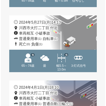
45～54歳
晴
幅～5.5m
信号なし
2024年5月27日(月)14:13
川西市火打二丁目 付近
車両相互 小破事故
普通乗用車
自転車
(1)
(1)
死亡
負傷
(0)
(1)
他
他
65～74歳
曇
幅5.5～
３灯式信号
13.0m
2024年4月1日(月)18:10
川西市火打二丁目 付近
車両相互 小破事故
普通乗用車
普通自動二輪小
(1)
(1)