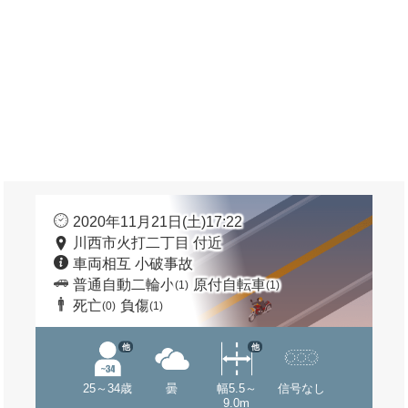
2020年11月21日(土)17:22
川西市火打二丁目 付近
車両相互 小破事故
普通自動二輪小
原付自転車
(1)
(1)
死亡
負傷
(0)
(1)
他
他
25～34歳
曇
幅5.5～
信号なし
9.0m