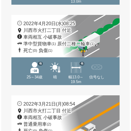
13.0m
2022年4月20日(水)08:25
川西市火打二丁目 付近
車両相互 小破事故
準中型貨物車
原付二種二輪車
(1)
(1)
死亡
負傷
(0)
(1)
他
他
25～34歳
晴
幅13.0～
信号なし
19.5m
2022年3月21日(月)08:54
川西市火打二丁目 付近
車両相互 小破事故
普通乗用車
(2)
死亡
負傷