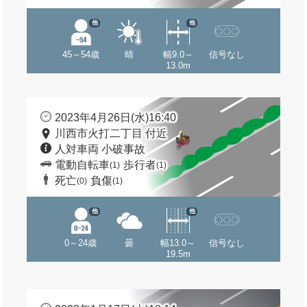
他
他
45～54歳
晴
幅9.0～
信号なし
13.0m
2023年4月26日(水)16:40
川西市火打二丁目 付近
人対車両 小破事故
電動自転車
歩行者
(1)
(1)
死亡
負傷
(0)
(1)
他
他
0～24歳
曇
幅13.0～
信号なし
19.5m