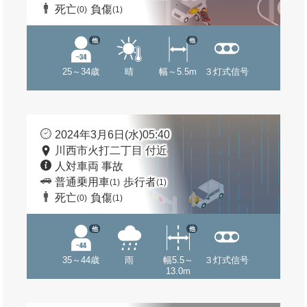
死亡
負傷
(0)
(1)
他
他
25～34歳
晴
幅～5.5m
３灯式信号
2024年3月6日(水)05:40
川西市火打二丁目 付近
人対車両 事故
普通乗用車
歩行者
(1)
(1)
死亡
負傷
(0)
(1)
他
他
35～44歳
雨
幅5.5～
３灯式信号
13.0m