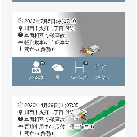
2023年7月5日(水)07:10
川西市火打二丁目 付近
車両相互 小破事故
軽自動車
自転車
(1)
(1)
死亡
負傷
(0)
(1)
他
他
0～24歳
曇
幅～5.5m
信号なし
2023年4月29日(土)07:35
川西市火打二丁目 付近
車両相互 小破事故
普通乗用車
原付二種二輪車
(1)
(1)
死亡
負傷
(0)
(1)