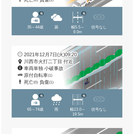
(0)
(1)
他
他
35～44歳
曇
幅5.5～
信号なし
9.0m
2021年12月7日(火)09:20
川西市火打二丁目 付近
車両単独 小破事故
原付自転車
(1)
死亡
負傷
(0)
(1)
他
他
65～74歳
雨
幅13.0～
信号なし
19.5m