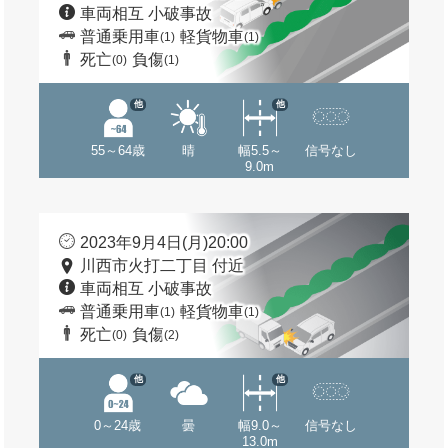
車両相互 小破事故
普通乗用車
軽貨物車
(1)
(1)
死亡
負傷
(0)
(1)
他
他
55～64歳
晴
幅5.5～
信号なし
9.0m
2023年9月4日(月)20:00
川西市火打二丁目 付近
車両相互 小破事故
普通乗用車
軽貨物車
(1)
(1)
死亡
負傷
(0)
(2)
他
他
0～24歳
曇
幅9.0～
信号なし
13.0m