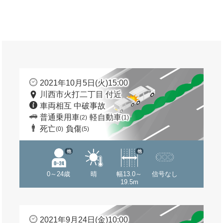
2021年10月5日(火)15:00
川西市火打二丁目 付近
車両相互 中破事故
普通乗用車
軽自動車
(2)
(1)
死亡
負傷
(0)
(5)
他
他
0～24歳
晴
幅13.0～
信号なし
19.5m
2021年9月24日(金)10:00