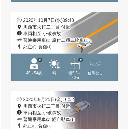
2020年10月7日(水)09:43
川西市火打二丁目 付近
車両相互 小破事故
普通乗用車
原付二種二輪車
(1)
(1)
死亡
負傷
(0)
(1)
他
他
45～54歳
晴
幅5.5～
信号なし
9.0m
2020年9月25日(金)16:52
川西市火打二丁目 付近
車両相互 小破事故
普通乗用車
軽自動車
(1)
(1)
死亡
負傷
(0)
(2)