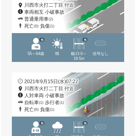
川西市火打二丁目 付近
車両相互 小破事故
普通乗用車
(2)
死亡
負傷
(0)
(1)
他
他
55～64歳
晴
幅13.0～
信号なし
19.5m
2021年9月15日(水)07:22
川西市火打二丁目 付近
人対車両 小破事故
自転車
歩行者
(1)
(1)
死亡
負傷
(0)
(1)
他
他