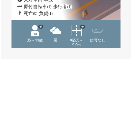
原付自転車
歩行者
(1)
(1)
死亡
負傷
(0)
(1)
他
他
35～44歳
曇
幅5.5～
信号なし
9.0m