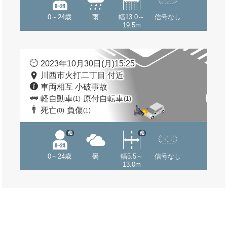
0～24歳
雨
幅13.0～
信号なし
19.5m
2023年10月30日(月)15:25
川西市火打二丁目 付近
車両相互 小破事故
軽自動車
原付自転車
(1)
(1)
死亡
負傷
(0)
(1)
他
他
0～24歳
曇
幅5.5～
信号なし
13.0m