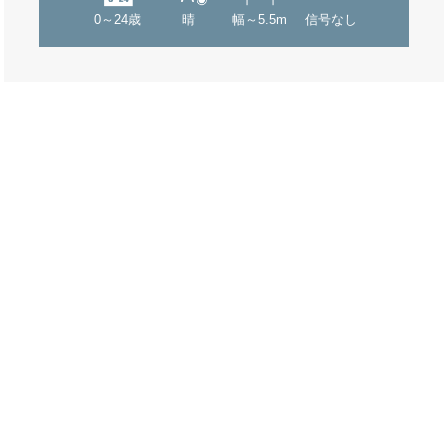
0～24歳
晴
幅～5.5m
信号なし