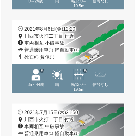
0～24歳
雨
幅13.0～
信号なし
19.5m
2021年8月6日(金)12:20
川西市火打二丁目 付近
車両相互 小破事故
普通乗用車
軽自動車
(1)
(1)
死亡
負傷
(0)
(1)
他
他
35～44歳
晴
幅13.0～
信号なし
19.5m
2021年7月15日(木)21:50
川西市火打二丁目 付近
車両相互 中破事故
普通乗用車
軽自動車
(1)
(1)