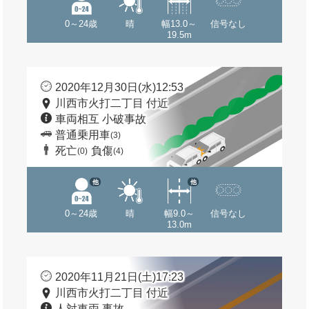
0～24歳
晴
幅13.0～
信号なし
19.5m
2020年12月30日(水)12:53
川西市火打二丁目 付近
車両相互 小破事故
普通乗用車
(3)
死亡
負傷
(0)
(4)
他
他
0～24歳
晴
幅9.0～
信号なし
13.0m
2020年11月21日(土)17:23
川西市火打二丁目 付近
人対車両 事故