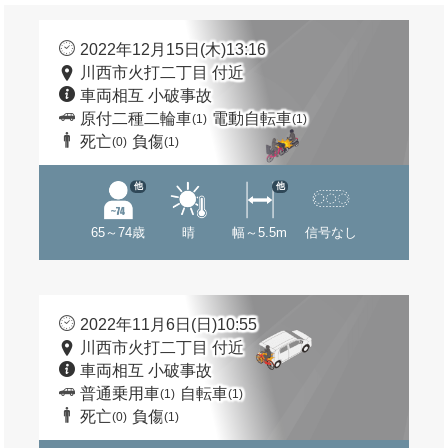
2022年12月15日(木)13:16
川西市火打二丁目 付近
車両相互 小破事故
原付二種二輪車
電動自転車
(1)
(1)
死亡
負傷
(0)
(1)
他
他
65～74歳
晴
幅～5.5m
信号なし
2022年11月6日(日)10:55
川西市火打二丁目 付近
車両相互 小破事故
普通乗用車
自転車
(1)
(1)
死亡
負傷
(0)
(1)