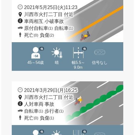
2021年5月25日(火)11:23
川西市火打二丁目 付近
車両相互 小破事故
原付自転車
自転車
(1)
(1)
死亡
負傷
(0)
(2)
他
他
45～54歳
晴
幅5.5～
信号なし
9.0m
2021年3月29日(月)16:25
川西市火打二丁目 付近
人対車両 事故
自転車
歩行者
(1)
(1)
死亡
負傷
(0)
(1)
他
他