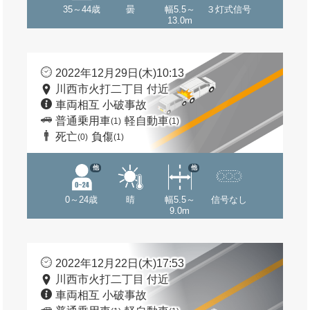
35～44歳
曇
幅5.5～
３灯式信号
13.0m
2022年12月29日(木)10:13
川西市火打二丁目 付近
車両相互 小破事故
普通乗用車
軽自動車
(1)
(1)
死亡
負傷
(0)
(1)
他
他
0～24歳
晴
幅5.5～
信号なし
9.0m
2022年12月22日(木)17:53
川西市火打二丁目 付近
車両相互 小破事故