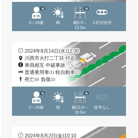
他
他
0～24歳
晴
幅5.5～
３灯式信号
13.0m
2024年8月14日(水)12:30
川西市火打二丁目 付近
車両相互 中破事故
普通乗用車
軽自動車
(1)
(2)
死亡
負傷
(0)
(2)
他
他
0～24歳
晴
幅13.0～
信号なし
19.5m
2024年8月2日(金)10:10