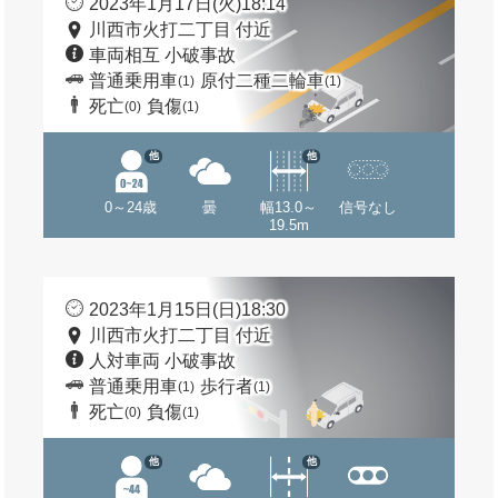
2023年1月17日(火)18:14
川西市火打二丁目 付近
車両相互 小破事故
普通乗用車
原付二種二輪車
(1)
(1)
死亡
負傷
(0)
(1)
他
他
0～24歳
曇
幅13.0～
信号なし
19.5m
2023年1月15日(日)18:30
川西市火打二丁目 付近
人対車両 小破事故
普通乗用車
歩行者
(1)
(1)
死亡
負傷
(0)
(1)
他
他