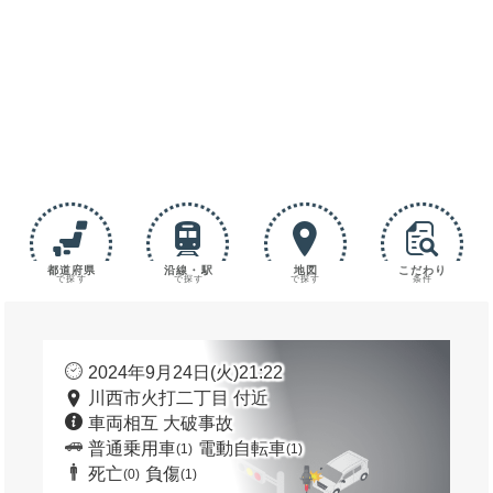
都道府県
沿線・駅
地図
こだわり
で探す
で探す
で探す
条件
2024年9月24日(火)21:22
川西市火打二丁目 付近
車両相互 大破事故
普通乗用車
電動自転車
(1)
(1)
死亡
負傷
(0)
(1)