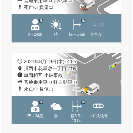
普通乗用車
自転車
(1)
(1)
死亡
負傷
(0)
(1)
他
他
0～24歳
晴
幅～5.5m
信号なし
2021年8月19日(木)14:05
川西市花屋敷一丁目 付近
車両相互 小破事故
普通乗用車
軽自動車
(1)
(1)
死亡
負傷
(0)
(1)
他
他
25～34歳
曇
幅5.5～
３灯式信号
13.0m