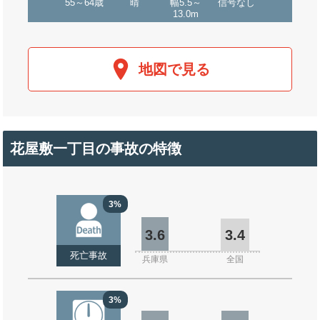
55～64歳
晴
幅5.5～
信号なし
13.0m
地図で見る
花屋敷一丁目の事故の特徴
3%
3.6
3.4
死亡事故
兵庫県
全国
3%