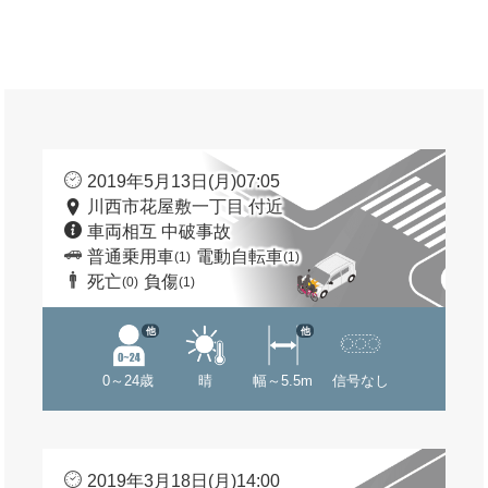
2019年5月13日(月)07:05
川西市花屋敷一丁目 付近
車両相互 中破事故
普通乗用車
電動自転車
(1)
(1)
死亡
負傷
(0)
(1)
他
他
0～24歳
晴
幅～5.5m
信号なし
2019年3月18日(月)14:00