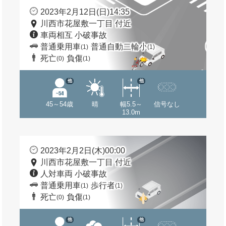
2023年2月12日(日)14:35
川西市花屋敷一丁目 付近
車両相互 小破事故
普通乗用車
普通自動二輪小
(1)
(1)
死亡
負傷
(0)
(1)
他
他
45～54歳
晴
幅5.5～
信号なし
13.0m
2023年2月2日(木)00:00
川西市花屋敷一丁目 付近
人対車両 小破事故
普通乗用車
歩行者
(1)
(1)
死亡
負傷
(0)
(1)
他
他