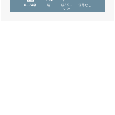
0～24歳
晴
幅3.5～
信号なし
5.5m