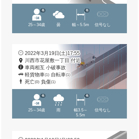
他
他
25～34歳
曇
幅～5.5m
信号なし
2022年3月19日(土)17:55
川西市花屋敷一丁目 付近
車両相互 小破事故
軽貨物車
自転車
(1)
(1)
死亡
負傷
(0)
(1)
他
他
25～34歳
雨
幅3.5～
信号なし
5.5m