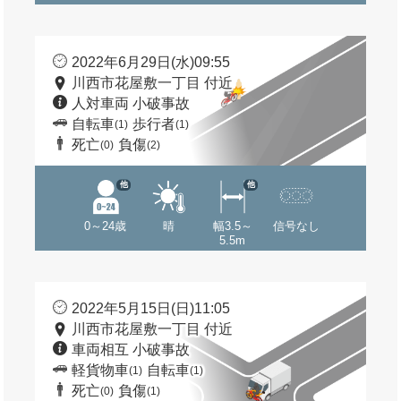
2022年6月29日(水)09:55
川西市花屋敷一丁目 付近
人対車両 小破事故
自転車
歩行者
(1)
(1)
死亡
負傷
(0)
(2)
他
他
0～24歳
晴
幅3.5～
信号なし
5.5m
2022年5月15日(日)11:05
川西市花屋敷一丁目 付近
車両相互 小破事故
軽貨物車
自転車
(1)
(1)
死亡
負傷
(0)
(1)