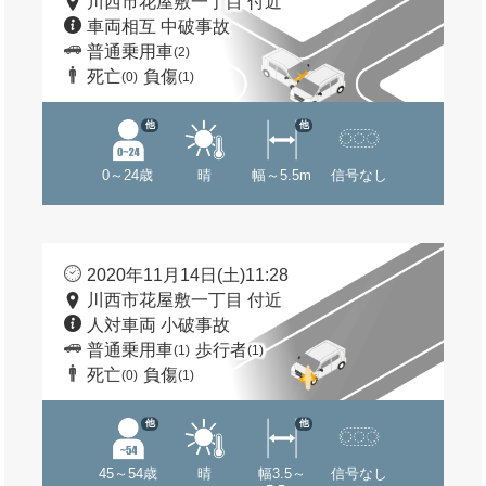
川西市花屋敷一丁目 付近
車両相互 中破事故
普通乗用車
(2)
死亡
負傷
(0)
(1)
他
他
0～24歳
晴
幅～5.5m
信号なし
2020年11月14日(土)11:28
川西市花屋敷一丁目 付近
人対車両 小破事故
普通乗用車
歩行者
(1)
(1)
死亡
負傷
(0)
(1)
他
他
45～54歳
晴
幅3.5～
信号なし