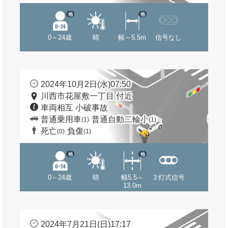
他
他
0～24歳
晴
幅～5.5m
信号なし
2024年10月2日(水)07:50
川西市花屋敷一丁目 付近
車両相互 小破事故
普通乗用車
普通自動二輪小
(1)
(1)
死亡
負傷
(0)
(1)
他
他
0～24歳
晴
幅5.5～
３灯式信号
13.0m
2024年7月21日(日)17:17