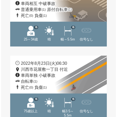
車両相互 中破事故
普通乗用車
原付自転車
(1)
(1)
死亡
負傷
(0)
(1)
他
他
25～34歳
晴
幅～5.5m
信号なし
2022年8月23日(火)06:30
川西市花屋敷一丁目 付近
車両単独 小破事故
自転車
(1)
死亡
負傷
(0)
(1)
他
他
75歳以上
晴
幅3.5～
信号なし
5.5m