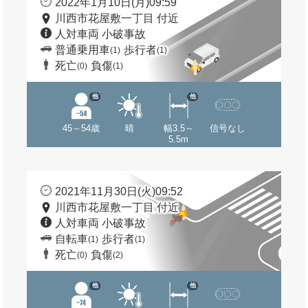
2022年1月10日(月)09:59
川西市花屋敷一丁目 付近
人対車両 小破事故
普通乗用車
歩行者
(1)
(1)
死亡
負傷
(0)
(1)
他
他
45～54歳
晴
幅3.5～
信号なし
5.5m
2021年11月30日(火)09:52
川西市花屋敷一丁目 付近
人対車両 小破事故
自転車
歩行者
(1)
(1)
死亡
負傷
(0)
(2)
他
他