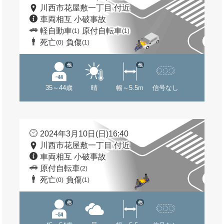
川西市花屋敷一丁目 付近
車両相互 小破事故
軽自動車
原付自転車
(1)
(1)
死亡
負傷
(0)
(1)
他
他
35～44歳
晴
幅～5.5m
信号なし
2024年3月10日(日)16:40
川西市花屋敷一丁目 付近
車両相互 小破事故
原付自転車
(2)
死亡
負傷
(0)
(1)
他
他