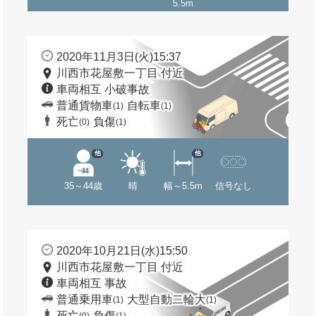
5.5m
2020年11月3日(火)15:37
川西市花屋敷一丁目 付近
車両相互 小破事故
普通貨物車
自転車
(1)
(1)
死亡
負傷
(0)
(1)
他
他
35～44歳
晴
幅～5.5m
信号なし
2020年10月21日(水)15:50
川西市花屋敷一丁目 付近
車両相互 事故
普通乗用車
大型自動二輪大
(1)
(1)
死亡
負傷