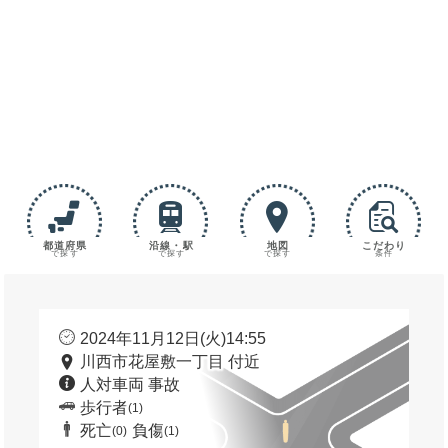
都道府県
沿線・駅
地図
こだわり
で探す
で探す
で探す
条件
2024年11月12日(火)14:55
川西市花屋敷一丁目 付近
人対車両 事故
歩行者
(1)
死亡
負傷
(0)
(1)