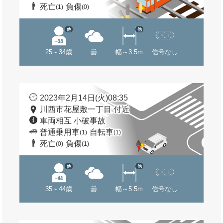
死亡
負傷
(1)
(0)
他
他
25～34歳
曇
幅～3.5m
信号なし
2023年2月14日(火)08:35
川西市花屋敷一丁目 付近
車両相互 小破事故
普通乗用車
自転車
(1)
(1)
死亡
負傷
(0)
(1)
他
他
35～44歳
曇
幅～5.5m
信号なし