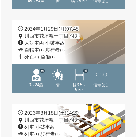
45～54歳
曇
幅～5.5m
信号なし
2024年1月29日(月)07:45
川西市花屋敷一丁目 付近
人対車両 小破事故
自転車
歩行者
(1)
(1)
死亡
負傷
(0)
(1)
他
他
0～24歳
晴
幅3.5～
信号なし
5.5m
2023年3月18日(土)14:20
川西市花屋敷一丁目 付近
列車 小破事故
列車
歩行者
(1)
(1)