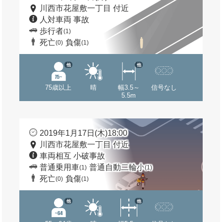
川西市花屋敷一丁目 付近
人対車両 事故
歩行者
(1)
死亡
負傷
(0)
(1)
他
他
75歳以上
晴
幅3.5～
信号なし
5.5m
2019年1月17日(木)18:00
川西市花屋敷一丁目 付近
車両相互 小破事故
普通乗用車
普通自動二輪小
(1)
(1)
死亡
負傷
(0)
(1)
他
他