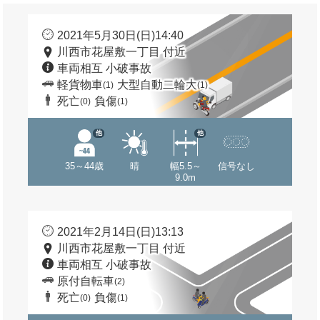
2021年5月30日(日)14:40
川西市花屋敷一丁目 付近
車両相互 小破事故
軽貨物車
大型自動二輪大
(1)
(1)
死亡
負傷
(0)
(1)
他
他
35～44歳
晴
幅5.5～
信号なし
9.0m
2021年2月14日(日)13:13
川西市花屋敷一丁目 付近
車両相互 小破事故
原付自転車
(2)
死亡
負傷
(0)
(1)