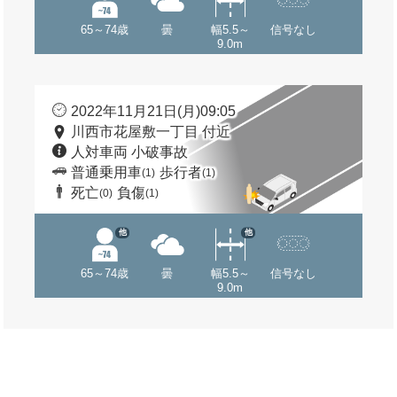
65～74歳
曇
幅5.5～
信号なし
9.0m
2022年11月21日(月)09:05
川西市花屋敷一丁目 付近
人対車両 小破事故
普通乗用車
歩行者
(1)
(1)
死亡
負傷
(0)
(1)
他
他
65～74歳
曇
幅5.5～
信号なし
9.0m