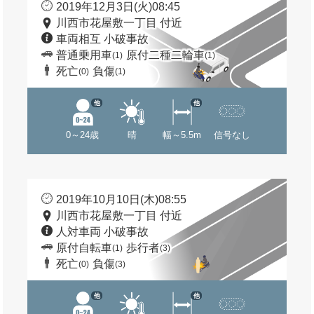
2019年12月3日(火)08:45
川西市花屋敷一丁目 付近
車両相互 小破事故
普通乗用車
原付二種二輪車
(1)
(1)
死亡
負傷
(0)
(1)
他
他
0～24歳
晴
幅～5.5m
信号なし
2019年10月10日(木)08:55
川西市花屋敷一丁目 付近
人対車両 小破事故
原付自転車
歩行者
(1)
(3)
死亡
負傷
(0)
(3)
他
他