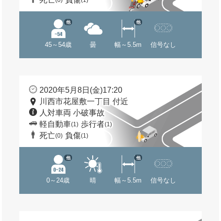
(0)
(1)
他
他
45～54歳
曇
幅～5.5m
信号なし
2020年5月8日(金)17:20
川西市花屋敷一丁目 付近
人対車両 小破事故
軽自動車
歩行者
(1)
(1)
死亡
負傷
(0)
(1)
他
他
0～24歳
晴
幅～5.5m
信号なし