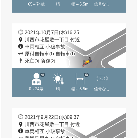
65～74歳
晴
幅～5.5m
信号なし
2021年10月7日(木)16:25
川西市花屋敷一丁目 付近
車両相互 小破事故
原付自転車
自転車
(1)
(1)
死亡
負傷
(0)
(2)
他
他
0～24歳
晴
幅～5.5m
信号なし
2021年9月22日(水)09:37
川西市花屋敷一丁目 付近
車両相互 小破事故