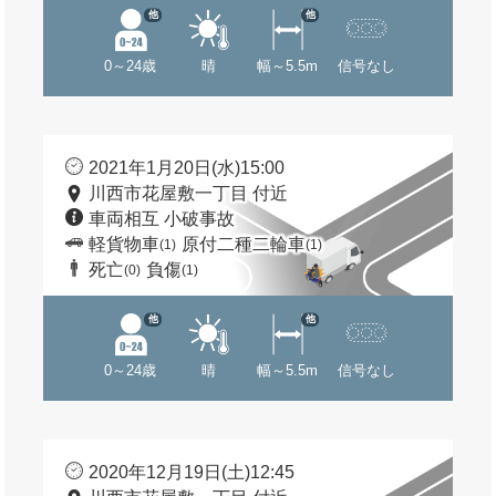
他
他
0～24歳
晴
幅～5.5m
信号なし
2021年1月20日(水)15:00
川西市花屋敷一丁目 付近
車両相互 小破事故
軽貨物車
原付二種二輪車
(1)
(1)
死亡
負傷
(0)
(1)
他
他
0～24歳
晴
幅～5.5m
信号なし
2020年12月19日(土)12:45